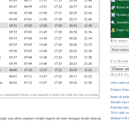
05:47
06:59
13:51
17:32
20:37
21:44
Revue d
05:48
07:00
13:50
17:31
20:35
21:42
Horaire p
05:49
07:01
13:50
17:30
20:33
21:40
Annuaire
05:51
07:02
13:50
17:29
20:32
21:38
Islam
(se
05:52
07:03
13:49
17:28
20:30
21:36
05:53
07:04
13:49
17:27
20:28
21:34
Recherc
05:55
07:05
13:49
17:26
20:26
21:32
05:56
07:07
13:48
17:25
20:25
21:30
e
05:57
07:08
13:48
17:24
20:23
21:28
Catégor
05:59
07:09
13:48
17:23
20:21
21:26
e
06:00
07:10
13:47
17:22
20:19
21:24
Accès p
06:01
07:11
13:47
17:21
20:17
21:22
re
06:03
07:12
13:47
17:20
20:16
21:20
adhan
applicat
Finance Isla
'est simplement l'heure avant laquelle la prière du subh doit être accomplie
heure de prie
mecque
logici
Palestine
prie
2010
salat
sm
intégral
web
dicatif, vous devez toujours vérifier auprès de votre mosquée locale et/ou au