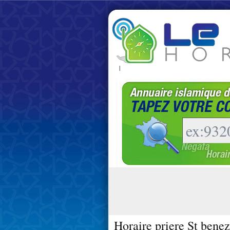
|
Horaire priere St benez