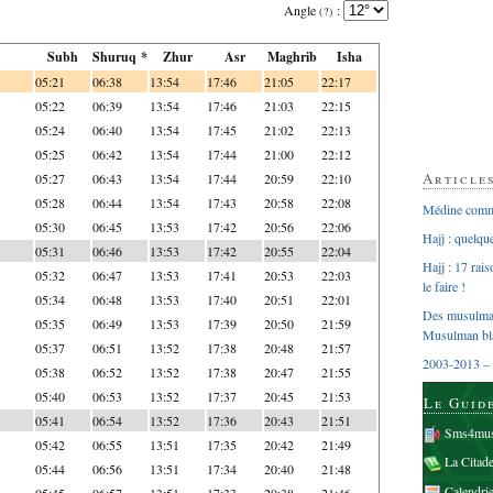
Angle
:
(?)
Subh
Shuruq *
Zhur
Asr
Maghrib
Isha
05:21
06:38
13:54
17:46
21:05
22:17
05:22
06:39
13:54
17:46
21:03
22:15
05:24
06:40
13:54
17:45
21:02
22:13
05:25
06:42
13:54
17:44
21:00
22:12
Article
05:27
06:43
13:54
17:44
20:59
22:10
05:28
06:44
13:54
17:43
20:58
22:08
Médine comme
05:30
06:45
13:53
17:42
20:56
22:06
Hajj : quelq
05:31
06:46
13:53
17:42
20:55
22:04
Hajj : 17 rai
05:32
06:47
13:53
17:41
20:53
22:03
le faire !
05:34
06:48
13:53
17:40
20:51
22:01
Des musulman
05:35
06:49
13:53
17:39
20:50
21:59
Musulman bl
05:37
06:51
13:52
17:38
20:48
21:57
2003-2013 – 
05:38
06:52
13:52
17:38
20:47
21:55
05:40
06:53
13:52
17:37
20:45
21:53
Le Guid
05:41
06:54
13:52
17:36
20:43
21:51
Sms4mus
05:42
06:55
13:51
17:35
20:42
21:49
La Citad
05:44
06:56
13:51
17:34
20:40
21:48
Calendri
05:45
06:57
13:51
17:33
20:38
21:46