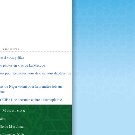
s récents
 si vous y étiez
ues photos en vrac de La Mecque
sons pour lesquelles vous devriez vous dépêcher de
s du Niger voient pour la première fois un
anc
CCIF : Une décennie contre l’islamophobie
e Musulman
lim
elle du Musulman
er Ramadan 2019