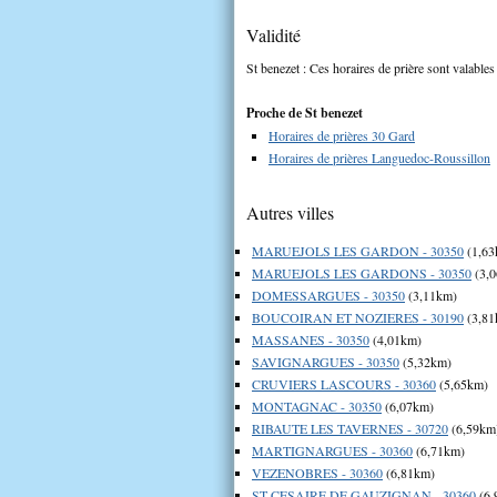
Validité
St benezet : Ces horaires de prière sont valables
Proche de St benezet
Horaires de prières 30 Gard
Horaires de prières Languedoc-Roussillon
Autres villes
MARUEJOLS LES GARDON - 30350
(1,63
MARUEJOLS LES GARDONS - 30350
(3,
DOMESSARGUES - 30350
(3,11km)
BOUCOIRAN ET NOZIERES - 30190
(3,81
MASSANES - 30350
(4,01km)
SAVIGNARGUES - 30350
(5,32km)
CRUVIERS LASCOURS - 30360
(5,65km)
MONTAGNAC - 30350
(6,07km)
RIBAUTE LES TAVERNES - 30720
(6,59km
MARTIGNARGUES - 30360
(6,71km)
VEZENOBRES - 30360
(6,81km)
ST CESAIRE DE GAUZIGNAN - 30360
(6,