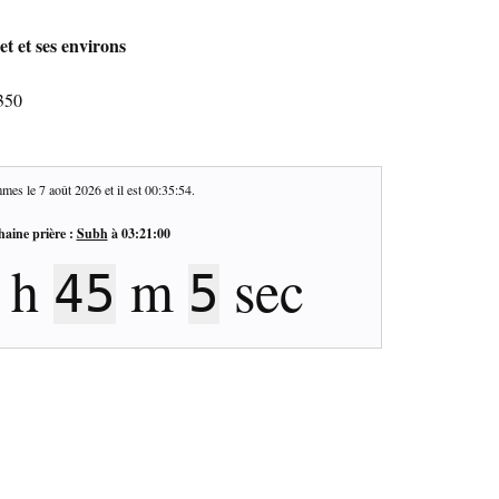
t et ses environs
0350
mes le
7 août 2026
et il est
00:35:55
.
haine prière :
Subh
à
03:21:00
h
m
sec
45
4