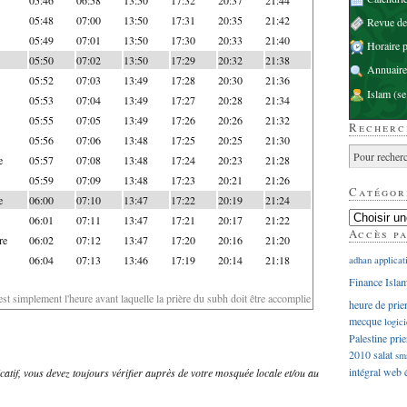
05:48
07:00
13:50
17:31
20:35
21:42
Revue d
05:49
07:01
13:50
17:30
20:33
21:40
Horaire p
05:50
07:02
13:50
17:29
20:32
21:38
Annuaire
05:52
07:03
13:49
17:28
20:30
21:36
Islam
(se
05:53
07:04
13:49
17:27
20:28
21:34
05:55
07:05
13:49
17:26
20:26
21:32
Recherc
05:56
07:06
13:48
17:25
20:25
21:30
e
05:57
07:08
13:48
17:24
20:23
21:28
05:59
07:09
13:48
17:23
20:21
21:26
Catégor
e
06:00
07:10
13:47
17:22
20:19
21:24
06:01
07:11
13:47
17:21
20:17
21:22
Accès p
re
06:02
07:12
13:47
17:20
20:16
21:20
06:04
07:13
13:46
17:19
20:14
21:18
adhan
applicat
Finance Isla
'est simplement l'heure avant laquelle la prière du subh doit être accomplie
heure de prie
mecque
logici
Palestine
prie
2010
salat
sm
intégral
web
dicatif, vous devez toujours vérifier auprès de votre mosquée locale et/ou au