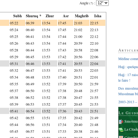
Angle
:
(?)
Subh
Shuruq *
Zhur
Asr
Maghrib
Isha
05:22
06:39
13:54
17:45
21:03
22:15
05:24
06:40
13:54
17:45
21:02
22:13
05:25
06:41
13:54
17:44
21:00
22:12
05:26
06:43
13:54
17:44
20:59
22:10
Article
05:28
06:44
13:53
17:43
20:58
22:08
05:29
06:45
13:53
17:42
20:56
22:06
Médine comme
05:31
06:46
13:53
17:41
20:55
22:04
Hajj : quelq
05:32
06:47
13:53
17:41
20:53
22:03
Hajj : 17 rai
05:34
06:48
13:53
17:40
20:51
22:01
le faire !
05:35
06:49
13:52
17:39
20:50
21:59
Des musulman
05:37
06:50
13:52
17:38
20:48
21:57
Musulman bl
05:38
06:52
13:52
17:38
20:47
21:55
2003-2013 – 
05:39
06:53
13:52
17:37
20:45
21:53
05:41
06:54
13:52
17:36
20:43
21:51
Le Guid
05:42
06:55
13:51
17:35
20:42
21:49
Sms4mus
05:44
06:56
13:51
17:34
20:40
21:48
La Citad
05:45
06:57
13:51
17:33
20:38
21:46
Calendri
05:46
06:58
13:50
17:32
20:37
21:44