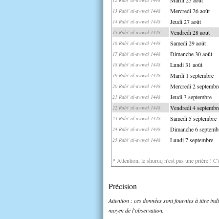
Mercredi 26 août
13 Rabi' al-awwal 1448
Jeudi 27 août
14 Rabi' al-awwal 1448
Vendredi 28 août
15 Rabi' al-awwal 1448
Samedi 29 août
16 Rabi' al-awwal 1448
Dimanche 30 août
17 Rabi' al-awwal 1448
Lundi 31 août
18 Rabi' al-awwal 1448
Mardi 1 septembre
19 Rabi' al-awwal 1448
Mercredi 2 septembr
20 Rabi' al-awwal 1448
Jeudi 3 septembre
21 Rabi' al-awwal 1448
Vendredi 4 septembr
22 Rabi' al-awwal 1448
Samedi 5 septembre
23 Rabi' al-awwal 1448
Dimanche 6 septemb
24 Rabi' al-awwal 1448
Lundi 7 septembre
25 Rabi' al-awwal 1448
* Attention, le shuruq n'est pas une prière ! C
Précision
Attention : ces données sont fournies à titre in
moyen de l'observation.