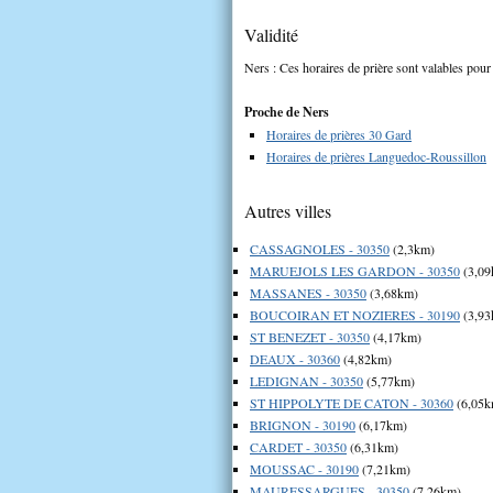
Validité
Ners : Ces horaires de prière sont valables pour 
Proche de Ners
Horaires de prières 30 Gard
Horaires de prières Languedoc-Roussillon
Autres villes
CASSAGNOLES - 30350
(2,3km)
MARUEJOLS LES GARDON - 30350
(3,09
MASSANES - 30350
(3,68km)
BOUCOIRAN ET NOZIERES - 30190
(3,93
ST BENEZET - 30350
(4,17km)
DEAUX - 30360
(4,82km)
LEDIGNAN - 30350
(5,77km)
ST HIPPOLYTE DE CATON - 30360
(6,05k
BRIGNON - 30190
(6,17km)
CARDET - 30350
(6,31km)
MOUSSAC - 30190
(7,21km)
MAURESSARGUES - 30350
(7,26km)