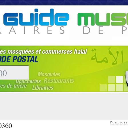
Publicit
30360