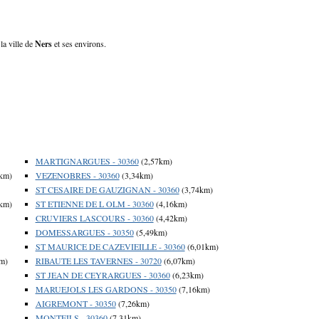
la ville de
Ners
et ses environs.
MARTIGNARGUES - 30360
(2,57km)
km)
VEZENOBRES - 30360
(3,34km)
ST CESAIRE DE GAUZIGNAN - 30360
(3,74km)
km)
ST ETIENNE DE L OLM - 30360
(4,16km)
CRUVIERS LASCOURS - 30360
(4,42km)
DOMESSARGUES - 30350
(5,49km)
ST MAURICE DE CAZEVIEILLE - 30360
(6,01km)
m)
RIBAUTE LES TAVERNES - 30720
(6,07km)
ST JEAN DE CEYRARGUES - 30360
(6,23km)
MARUEJOLS LES GARDONS - 30350
(7,16km)
AIGREMONT - 30350
(7,26km)
MONTEILS - 30360
(7,31km)