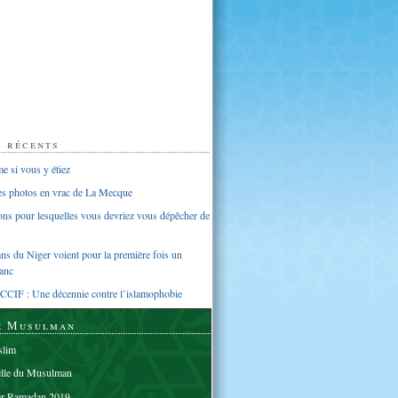
s récents
 si vous y étiez
ues photos en vrac de La Mecque
sons pour lesquelles vous devriez vous dépêcher de
s du Niger voient pour la première fois un
anc
CCIF : Une décennie contre l’islamophobie
e Musulman
lim
elle du Musulman
er Ramadan 2019