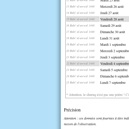
Mercredi 26 août
13 Rabi' al-awwal 1448
Jeudi 27 août
14 Rabi' al-awwal 1448
Vendredi 28 août
15 Rabi' al-awwal 1448
Samedi 29 août
16 Rabi' al-awwal 1448
Dimanche 30 août
17 Rabi' al-awwal 1448
Lundi 31 août
18 Rabi' al-awwal 1448
Mardi 1 septembre
19 Rabi' al-awwal 1448
Mercredi 2 septembr
20 Rabi' al-awwal 1448
Jeudi 3 septembre
21 Rabi' al-awwal 1448
Vendredi 4 septembr
22 Rabi' al-awwal 1448
Samedi 5 septembre
23 Rabi' al-awwal 1448
Dimanche 6 septemb
24 Rabi' al-awwal 1448
Lundi 7 septembre
25 Rabi' al-awwal 1448
* Attention, le shuruq n'est pas une prière ! C
Précision
Attention : ces données sont fournies à titre in
moyen de l'observation.