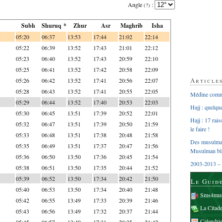
Angle
:
(?)
Subh
Shuruq *
Zhur
Asr
Maghrib
Isha
05:20
06:37
13:53
17:44
21:02
22:14
05:22
06:39
13:52
17:43
21:01
22:12
05:23
06:40
13:52
17:43
20:59
22:10
05:25
06:41
13:52
17:42
20:58
22:09
Article
05:26
06:42
13:52
17:41
20:56
22:07
05:28
06:43
13:52
17:41
20:55
22:05
Médine comme
05:29
06:44
13:52
17:40
20:53
22:03
Hajj : quelq
05:30
06:45
13:51
17:39
20:52
22:01
Hajj : 17 rai
05:32
06:47
13:51
17:39
20:50
21:59
le faire !
05:33
06:48
13:51
17:38
20:48
21:58
Des musulman
05:35
06:49
13:51
17:37
20:47
21:56
Musulman bl
05:36
06:50
13:50
17:36
20:45
21:54
2003-2013 – 
05:38
06:51
13:50
17:35
20:44
21:52
05:39
06:52
13:50
17:34
20:42
21:50
Le Guid
05:40
06:53
13:50
17:34
20:40
21:48
Sms4mus
05:42
06:55
13:49
17:33
20:39
21:46
La Citad
05:43
06:56
13:49
17:32
20:37
21:44
Calendri
05:45
06:57
13:49
17:31
20:35
21:42