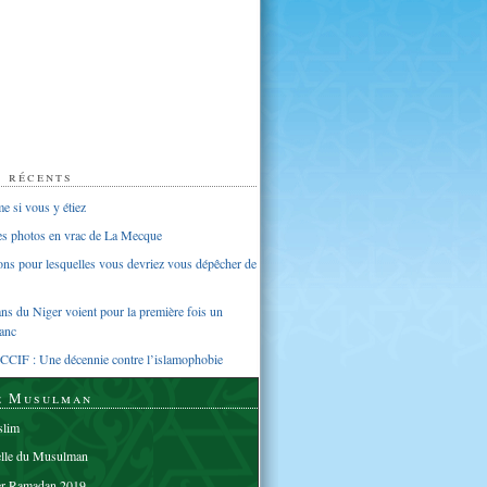
s récents
 si vous y étiez
ues photos en vrac de La Mecque
sons pour lesquelles vous devriez vous dépêcher de
s du Niger voient pour la première fois un
anc
CCIF : Une décennie contre l’islamophobie
e Musulman
lim
elle du Musulman
er Ramadan 2019