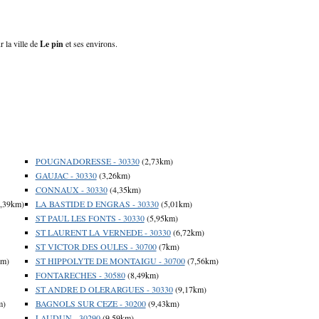
r la ville de
Le pin
et ses environs.
POUGNADORESSE - 30330
(2,73km)
GAUJAC - 30330
(3,26km)
CONNAUX - 30330
(4,35km)
,39km)
LA BASTIDE D ENGRAS - 30330
(5,01km)
ST PAUL LES FONTS - 30330
(5,95km)
ST LAURENT LA VERNEDE - 30330
(6,72km)
ST VICTOR DES OULES - 30700
(7km)
km)
ST HIPPOLYTE DE MONTAIGU - 30700
(7,56km)
FONTARECHES - 30580
(8,49km)
ST ANDRE D OLERARGUES - 30330
(9,17km)
m)
BAGNOLS SUR CEZE - 30200
(9,43km)
LAUDUN - 30290
(9,59km)