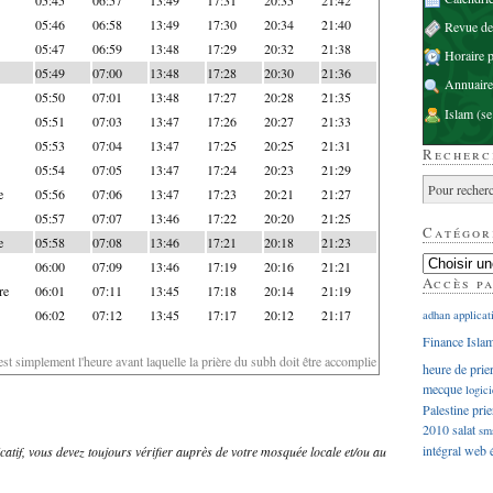
05:46
06:58
13:49
17:30
20:34
21:40
Revue d
05:47
06:59
13:48
17:29
20:32
21:38
Horaire p
05:49
07:00
13:48
17:28
20:30
21:36
Annuaire
05:50
07:01
13:48
17:27
20:28
21:35
Islam
(se
05:51
07:03
13:47
17:26
20:27
21:33
05:53
07:04
13:47
17:25
20:25
21:31
Recherc
05:54
07:05
13:47
17:24
20:23
21:29
e
05:56
07:06
13:47
17:23
20:21
21:27
05:57
07:07
13:46
17:22
20:20
21:25
Catégor
e
05:58
07:08
13:46
17:21
20:18
21:23
06:00
07:09
13:46
17:19
20:16
21:21
Accès p
re
06:01
07:11
13:45
17:18
20:14
21:19
06:02
07:12
13:45
17:17
20:12
21:17
adhan
applicat
Finance Isla
'est simplement l'heure avant laquelle la prière du subh doit être accomplie
heure de prie
mecque
logici
Palestine
prie
2010
salat
sm
intégral
web
dicatif, vous devez toujours vérifier auprès de votre mosquée locale et/ou au