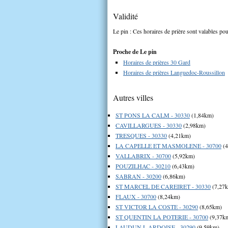
Validité
Le pin : Ces horaires de prière sont valables pou
Proche de Le pin
Horaires de prières 30 Gard
Horaires de prières Languedoc-Roussillon
Autres villes
ST PONS LA CALM - 30330
(1,84km)
CAVILLARGUES - 30330
(2,98km)
TRESQUES - 30330
(4,21km)
LA CAPELLE ET MASMOLENE - 30700
(4
VALLABRIX - 30700
(5,92km)
POUZILHAC - 30210
(6,43km)
SABRAN - 30200
(6,86km)
ST MARCEL DE CAREIRET - 30330
(7,27
FLAUX - 30700
(8,24km)
ST VICTOR LA COSTE - 30290
(8,65km)
ST QUENTIN LA POTERIE - 30700
(9,37k
LAUDUN L ARDOISE - 30290
(9,59km)