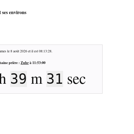
t ses environs
mes le
8 août 2026
et il est
08:13:29
.
haine prière :
Zuhr
à
11:53:00
h
m
sec
39
30