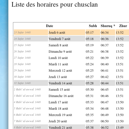
Liste des horaires pour chusclan
Date
Subh
Shuruq *
Zhur
Jeudi 6 août
05:17
06:34
13:52
23 Safar 1448
Vendredi 7 août
05:18
06:36
13:52
24 Safar 1448
Samedi 8 août
05:19
06:37
13:52
25 Safar 1448
Dimanche 9 août
05:21
06:38
13:52
26 Safar 1448
Lundi 10 août
05:22
06:39
13:52
27 Safar 1448
Mardi 11 août
05:24
06:40
13:51
28 Safar 1448
Mercredi 12 août
05:25
06:41
13:51
29 Safar 1448
Jeudi 13 août
05:27
06:42
13:51
30 Safar 1448
Vendredi 14 août
05:28
06:44
13:51
31 Safar 1448
Samedi 15 août
05:30
06:45
13:51
2 Rabi' al-awwal 1448
Dimanche 16 août
05:31
06:46
13:51
3 Rabi' al-awwal 1448
Lundi 17 août
05:33
06:47
13:50
4 Rabi' al-awwal 1448
Mardi 18 août
05:34
06:48
13:50
5 Rabi' al-awwal 1448
Mercredi 19 août
05:35
06:49
13:50
6 Rabi' al-awwal 1448
Jeudi 20 août
05:37
06:50
13:50
7 Rabi' al-awwal 1448
Vendredi 21 août
05:38
06:52
13:49
8 Rabi' al-awwal 1448