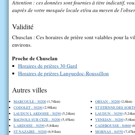
Attention : ces données sont fournies à titre indicatif, vou
auprès de votre mosquée locale et/ou au moyen de l'obser
Validité
Chusclan : Ces horaires de prière sont valables pour la vi
environs.
Proche de Chusclan
Horaires de prières 30 Gard
Horaires de prières Languedoc-Roussillon
Autres villes
MARCOULE - 30200
(1,74km)
ORSAN - 30200
(2,6km)
CODOLET - 30200
(2,98km)
ST ETIENNE DES SORTS 
LAUDUN L ARDOISE - 30290
(5,24km)
LAUDUN - 30290
(5,24km
BAGNOLS SUR CEZE - 30200
(5,45km)
VENEJAN - 30200
(5,6km
L ARDOISE - 30290
(5,84km)
CADEROUSSE - 84860
(6
ST NAZAIRE - 30200
(6,91km)
MORNAS - 84550
(7,47k