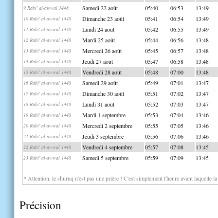
Samedi 22 août
05:40
06:53
13:49
9 Rabi' al-awwal 1448
Dimanche 23 août
05:41
06:54
13:49
10 Rabi' al-awwal 1448
Lundi 24 août
05:42
06:55
13:49
11 Rabi' al-awwal 1448
Mardi 25 août
05:44
06:56
13:48
12 Rabi' al-awwal 1448
Mercredi 26 août
05:45
06:57
13:48
13 Rabi' al-awwal 1448
Jeudi 27 août
05:47
06:58
13:48
14 Rabi' al-awwal 1448
Vendredi 28 août
05:48
07:00
13:48
15 Rabi' al-awwal 1448
Samedi 29 août
05:49
07:01
13:47
16 Rabi' al-awwal 1448
Dimanche 30 août
05:51
07:02
13:47
17 Rabi' al-awwal 1448
Lundi 31 août
05:52
07:03
13:47
18 Rabi' al-awwal 1448
Mardi 1 septembre
05:53
07:04
13:46
19 Rabi' al-awwal 1448
Mercredi 2 septembre
05:55
07:05
13:46
20 Rabi' al-awwal 1448
Jeudi 3 septembre
05:56
07:06
13:46
21 Rabi' al-awwal 1448
Vendredi 4 septembre
05:57
07:08
13:45
22 Rabi' al-awwal 1448
Samedi 5 septembre
05:59
07:09
13:45
23 Rabi' al-awwal 1448
* Attention, le shuruq n'est pas une prière ! C'est simplement l'heure avant laquelle l
Précision