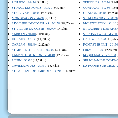
PIOLENC - 84420
(8,17km)
TRESQUES - 30330
(9,09
ST PAUL LES FONTS - 30330
(9,37km)
CONNAUX - 30330
(9,6k
ST GERVAIS - 30200
(9,64km)
ORANGE - 84100
(9,75km
MONDRAGON - 84430
(9,96km)
ST ALEXANDRE - 30130
ST GENIES DE COMOLAS - 30150
(10,07km)
MONTFAUCON - 30150
(
ST VICTOR LA COSTE - 30290
(10,17km)
ST LAURENT DES ARBRE
SABRAN - 30200
(10,91km)
ST PONS LA CALM - 30
UCHAUX - 84100
(11,52km)
GAUJAC - 30330
(11,54k
CARSAN - 30130
(12,22km)
PONT ST ESPRIT - 30130
ST MICHEL D EUZET - 30200
(12,47km)
LIRAC - 30126
(12,56km)
LAMOTTE DU RHONE - 84840
(12,91km)
ROQUEMAURE - 30150
(
LE PIN - 30330
(13,28km)
SERIGNAN DU COMTAT 
CAVILLARGUES - 30330
(13,49km)
LA ROQUE SUR CEZE - 
ST LAURENT DE CARNOLS - 30200
(14,01km)