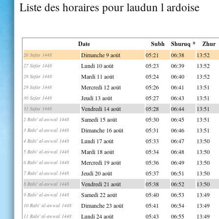
Liste des horaires pour laudun l ardoise
Date
Subh
Shuruq *
Zhur
Dimanche 9 août
05:21
06:38
13:52
26 Safar 1448
Lundi 10 août
05:23
06:39
13:52
27 Safar 1448
Mardi 11 août
05:24
06:40
13:52
28 Safar 1448
Mercredi 12 août
05:26
06:41
13:51
29 Safar 1448
Jeudi 13 août
05:27
06:43
13:51
30 Safar 1448
Vendredi 14 août
05:28
06:44
13:51
31 Safar 1448
Samedi 15 août
05:30
06:45
13:51
2 Rabi' al-awwal 1448
Dimanche 16 août
05:31
06:46
13:51
3 Rabi' al-awwal 1448
Lundi 17 août
05:33
06:47
13:50
4 Rabi' al-awwal 1448
Mardi 18 août
05:34
06:48
13:50
5 Rabi' al-awwal 1448
Mercredi 19 août
05:36
06:49
13:50
6 Rabi' al-awwal 1448
Jeudi 20 août
05:37
06:51
13:50
7 Rabi' al-awwal 1448
Vendredi 21 août
05:38
06:52
13:50
8 Rabi' al-awwal 1448
Samedi 22 août
05:40
06:53
13:49
9 Rabi' al-awwal 1448
Dimanche 23 août
05:41
06:54
13:49
10 Rabi' al-awwal 1448
Lundi 24 août
05:43
06:55
13:49
11 Rabi' al-awwal 1448