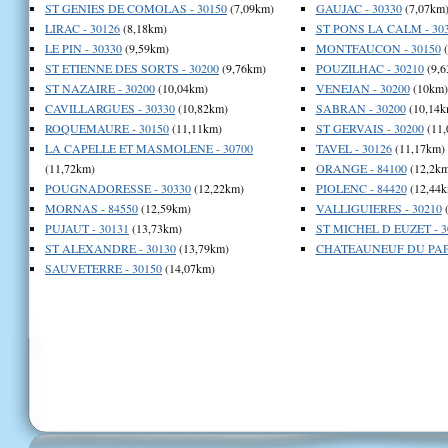
ST GENIES DE COMOLAS - 30150
(7,09km)
GAUJAC - 30330
(7,07km
LIRAC - 30126
(8,18km)
ST PONS LA CALM - 30
LE PIN - 30330
(9,59km)
MONTFAUCON - 30150
(
ST ETIENNE DES SORTS - 30200
(9,76km)
POUZILHAC - 30210
(9,6
ST NAZAIRE - 30200
(10,04km)
VENEJAN - 30200
(10km)
CAVILLARGUES - 30330
(10,82km)
SABRAN - 30200
(10,14k
ROQUEMAURE - 30150
(11,11km)
ST GERVAIS - 30200
(11,
LA CAPELLE ET MASMOLENE - 30700
TAVEL - 30126
(11,17km)
(11,72km)
ORANGE - 84100
(12,2km
POUGNADORESSE - 30330
(12,22km)
PIOLENC - 84420
(12,44k
MORNAS - 84550
(12,59km)
VALLIGUIERES - 30210
(
PUJAUT - 30131
(13,73km)
ST MICHEL D EUZET - 3
ST ALEXANDRE - 30130
(13,79km)
CHATEAUNEUF DU PAPE
SAUVETERRE - 30150
(14,07km)