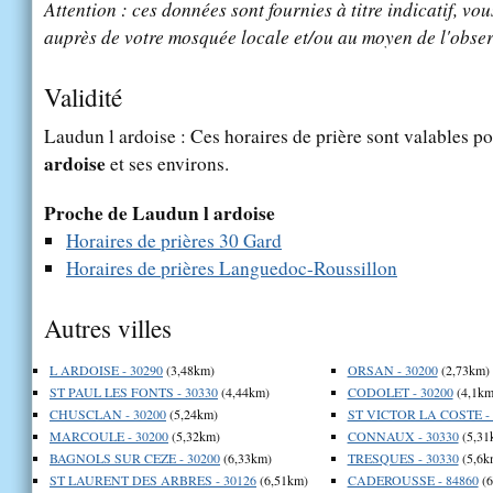
Attention : ces données sont fournies à titre indicatif, vou
auprès de votre mosquée locale et/ou au moyen de l'obser
Validité
Laudun l ardoise : Ces horaires de prière sont valables po
ardoise
et ses environs.
Proche de Laudun l ardoise
Horaires de prières 30 Gard
Horaires de prières Languedoc-Roussillon
Autres villes
L ARDOISE - 30290
(3,48km)
ORSAN - 30200
(2,73km)
ST PAUL LES FONTS - 30330
(4,44km)
CODOLET - 30200
(4,1km
CHUSCLAN - 30200
(5,24km)
ST VICTOR LA COSTE - 
MARCOULE - 30200
(5,32km)
CONNAUX - 30330
(5,31
BAGNOLS SUR CEZE - 30200
(6,33km)
TRESQUES - 30330
(5,6k
ST LAURENT DES ARBRES - 30126
(6,51km)
CADEROUSSE - 84860
(6