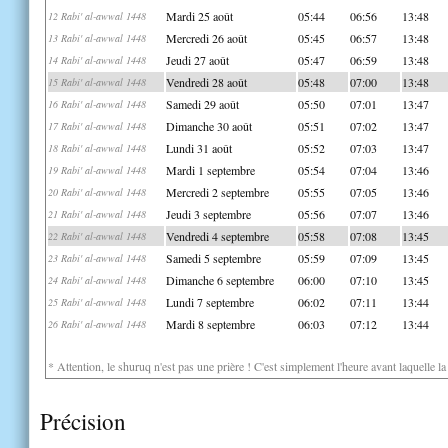
Mardi 25 août
05:44
06:56
13:48
12 Rabi' al-awwal 1448
Mercredi 26 août
05:45
06:57
13:48
13 Rabi' al-awwal 1448
Jeudi 27 août
05:47
06:59
13:48
14 Rabi' al-awwal 1448
Vendredi 28 août
05:48
07:00
13:48
15 Rabi' al-awwal 1448
Samedi 29 août
05:50
07:01
13:47
16 Rabi' al-awwal 1448
Dimanche 30 août
05:51
07:02
13:47
17 Rabi' al-awwal 1448
Lundi 31 août
05:52
07:03
13:47
18 Rabi' al-awwal 1448
Mardi 1 septembre
05:54
07:04
13:46
19 Rabi' al-awwal 1448
Mercredi 2 septembre
05:55
07:05
13:46
20 Rabi' al-awwal 1448
Jeudi 3 septembre
05:56
07:07
13:46
21 Rabi' al-awwal 1448
Vendredi 4 septembre
05:58
07:08
13:45
22 Rabi' al-awwal 1448
Samedi 5 septembre
05:59
07:09
13:45
23 Rabi' al-awwal 1448
Dimanche 6 septembre
06:00
07:10
13:45
24 Rabi' al-awwal 1448
Lundi 7 septembre
06:02
07:11
13:44
25 Rabi' al-awwal 1448
Mardi 8 septembre
06:03
07:12
13:44
26 Rabi' al-awwal 1448
* Attention, le shuruq n'est pas une prière ! C'est simplement l'heure avant laquelle l
Précision