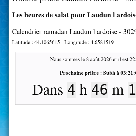
Les heures de salat pour Laudun l ardoise
Calendrier ramadan Laudun l ardoise - 302
Latitude :
44.1065615
- Longitude :
4.6581519
Nous sommes le
8 août 2026
et il est
22
Prochaine prière :
Subh
à
03:21:
Dans
h
m
4
46