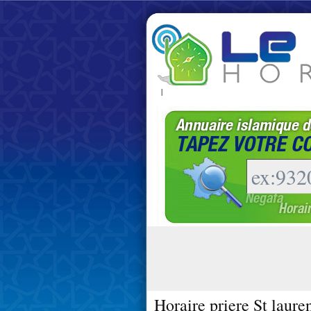
|
Horaire priere St laure