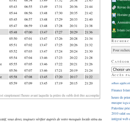
05:43
06:55
13:49
17:31
20:36
21:44
Revue d
05:44
06:56
13:48
17:30
20:35
21:42
Horaire p
05:45
06:57
13:48
17:29
20:33
21:40
Annuaire
05:47
06:59
13:48
17:28
20:31
21:38
Islam
(se
05:48
07:00
13:47
17:27
20:29
21:36
05:50
07:01
13:47
17:26
20:28
21:34
Recherc
05:51
07:02
13:47
17:25
20:26
21:32
05:52
07:03
13:47
17:24
20:24
21:30
05:54
07:04
13:46
17:23
20:22
21:28
Catégor
re
05:55
07:05
13:46
17:22
20:21
21:26
05:56
07:07
13:46
17:21
20:19
21:24
Accès p
re
05:58
07:08
13:45
17:20
20:17
21:22
05:59
07:09
13:45
17:19
20:15
21:20
adhan
applicat
Finance Isla
'est simplement l'heure avant laquelle la prière du subh doit être accomplie
heure de prie
mecque
logici
Palestine
prie
2010
salat
sm
intégral
web
dicatif, vous devez toujours vérifier auprès de votre mosquée locale et/ou au