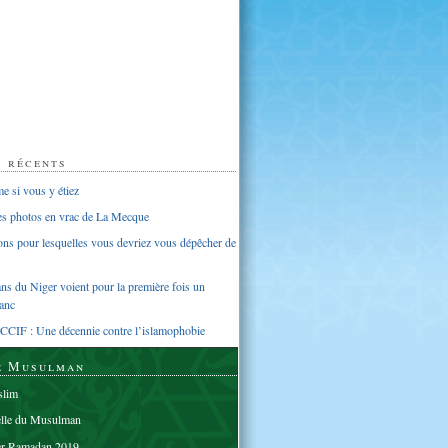
s récents
 si vous y étiez
ues photos en vrac de La Mecque
sons pour lesquelles vous devriez vous dépêcher de
s du Niger voient pour la première fois un
anc
CCIF : Une décennie contre l’islamophobie
e Musulman
lim
elle du Musulman
er Ramadan 2019