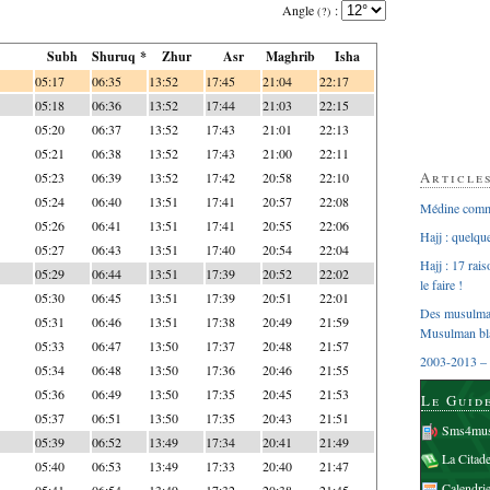
Angle
:
(?)
Subh
Shuruq *
Zhur
Asr
Maghrib
Isha
05:17
06:35
13:52
17:45
21:04
22:17
05:18
06:36
13:52
17:44
21:03
22:15
05:20
06:37
13:52
17:43
21:01
22:13
05:21
06:38
13:52
17:43
21:00
22:11
Article
05:23
06:39
13:52
17:42
20:58
22:10
05:24
06:40
13:51
17:41
20:57
22:08
Médine comme
05:26
06:41
13:51
17:41
20:55
22:06
Hajj : quelq
05:27
06:43
13:51
17:40
20:54
22:04
Hajj : 17 rai
05:29
06:44
13:51
17:39
20:52
22:02
le faire !
05:30
06:45
13:51
17:39
20:51
22:01
Des musulman
05:31
06:46
13:51
17:38
20:49
21:59
Musulman bl
05:33
06:47
13:50
17:37
20:48
21:57
2003-2013 – 
05:34
06:48
13:50
17:36
20:46
21:55
05:36
06:49
13:50
17:35
20:45
21:53
Le Guid
05:37
06:51
13:50
17:35
20:43
21:51
Sms4mus
05:39
06:52
13:49
17:34
20:41
21:49
La Citad
05:40
06:53
13:49
17:33
20:40
21:47
Calendri
05:41
06:54
13:49
17:32
20:38
21:45