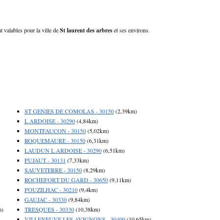
t valables pour la ville de
St laurent des arbres
et ses environs.
ST GENIES DE COMOLAS - 30150
(2,39km)
L ARDOISE - 30290
(4,84km)
MONTFAUCON - 30150
(5,02km)
ROQUEMAURE - 30150
(6,31km)
LAUDUN L ARDOISE - 30290
(6,51km)
PUJAUT - 30131
(7,33km)
SAUVETERRE - 30150
(8,29km)
ROCHEFORT DU GARD - 30650
(9,11km)
POUZILHAC - 30210
(9,4km)
GAUJAC - 30330
(9,84km)
m)
TRESQUES - 30330
(10,38km)
VILLENEUVE LES AVIGNONS - 30400
(10,65km)