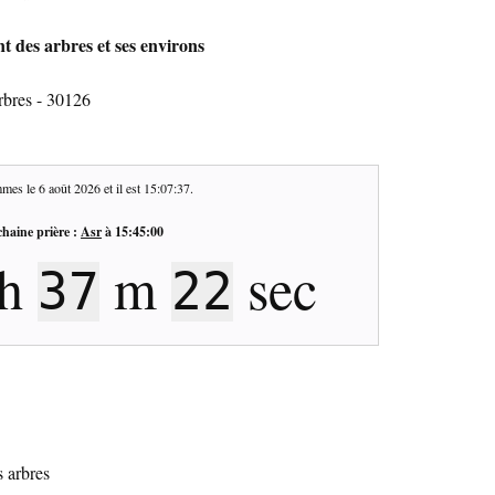
t des arbres et ses environs
rbres - 30126
mes le
6 août 2026
et il est
15:07:38
.
haine prière :
Asr
à
15:45:00
h
m
sec
37
21
s arbres