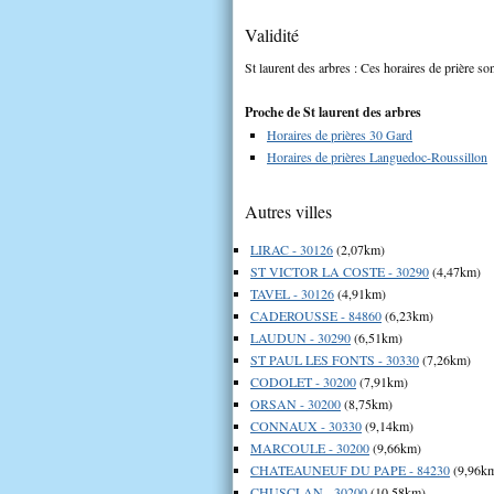
Validité
St laurent des arbres : Ces horaires de prière son
Proche de St laurent des arbres
Horaires de prières 30 Gard
Horaires de prières Languedoc-Roussillon
Autres villes
LIRAC - 30126
(2,07km)
ST VICTOR LA COSTE - 30290
(4,47km)
TAVEL - 30126
(4,91km)
CADEROUSSE - 84860
(6,23km)
LAUDUN - 30290
(6,51km)
ST PAUL LES FONTS - 30330
(7,26km)
CODOLET - 30200
(7,91km)
ORSAN - 30200
(8,75km)
CONNAUX - 30330
(9,14km)
MARCOULE - 30200
(9,66km)
CHATEAUNEUF DU PAPE - 84230
(9,96k
CHUSCLAN - 30200
(10,58km)