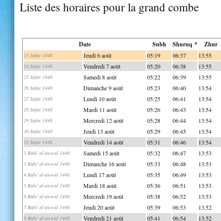
Liste des horaires pour la grand combe
Date
Subh
Shuruq *
Zhur
Jeudi 6 août
05:19
06:37
13:55
23 Safar 1448
Vendredi 7 août
05:20
06:38
13:55
24 Safar 1448
Samedi 8 août
05:22
06:39
13:55
25 Safar 1448
Dimanche 9 août
05:23
06:40
13:54
26 Safar 1448
Lundi 10 août
05:25
06:41
13:54
27 Safar 1448
Mardi 11 août
05:26
06:43
13:54
28 Safar 1448
Mercredi 12 août
05:28
06:44
13:54
29 Safar 1448
Jeudi 13 août
05:29
06:45
13:54
30 Safar 1448
Vendredi 14 août
05:31
06:46
13:54
31 Safar 1448
Samedi 15 août
05:32
06:47
13:53
2 Rabi' al-awwal 1448
Dimanche 16 août
05:33
06:48
13:53
3 Rabi' al-awwal 1448
Lundi 17 août
05:35
06:49
13:53
4 Rabi' al-awwal 1448
Mardi 18 août
05:36
06:51
13:53
5 Rabi' al-awwal 1448
Mercredi 19 août
05:38
06:52
13:53
6 Rabi' al-awwal 1448
Jeudi 20 août
05:39
06:53
13:52
7 Rabi' al-awwal 1448
Vendredi 21 août
05:41
06:54
13:52
8 Rabi' al-awwal 1448