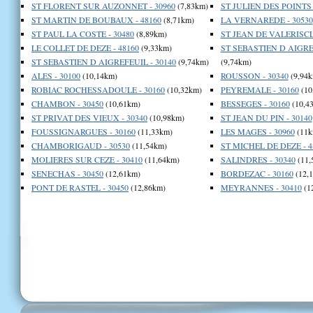
ST FLORENT SUR AUZONNET - 30960
(7,83km)
ST JULIEN DES POINTS 
ST MARTIN DE BOUBAUX - 48160
(8,71km)
LA VERNAREDE - 30530
ST PAUL LA COSTE - 30480
(8,89km)
ST JEAN DE VALERISCLE
LE COLLET DE DEZE - 48160
(9,33km)
ST SEBASTIEN D AIGRE
ST SEBASTIEN D AIGREFEUIL - 30140
(9,74km)
(9,74km)
ALES - 30100
(10,14km)
ROUSSON - 30340
(9,94k
ROBIAC ROCHESSADOULE - 30160
(10,32km)
PEYREMALE - 30160
(10
CHAMBON - 30450
(10,61km)
BESSEGES - 30160
(10,4
ST PRIVAT DES VIEUX - 30340
(10,98km)
ST JEAN DU PIN - 30140
FOUSSIGNARGUES - 30160
(11,33km)
LES MAGES - 30960
(11k
CHAMBORIGAUD - 30530
(11,54km)
ST MICHEL DE DEZE - 4
MOLIERES SUR CEZE - 30410
(11,64km)
SALINDRES - 30340
(11,
SENECHAS - 30450
(12,61km)
BORDEZAC - 30160
(12,
PONT DE RASTEL - 30450
(12,86km)
MEYRANNES - 30410
(1