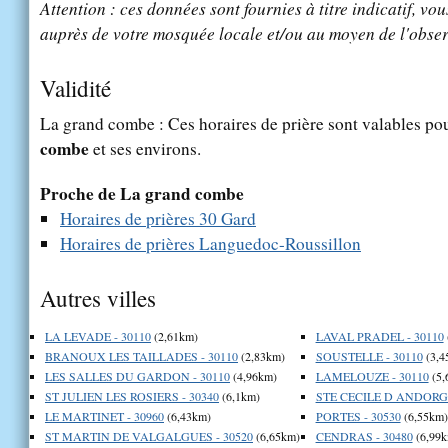
Attention : ces données sont fournies à titre indicatif, vou
auprès de votre mosquée locale et/ou au moyen de l'obser
Validité
La grand combe : Ces horaires de prière sont valables pou
combe
et ses environs.
Proche de La grand combe
Horaires de prières 30 Gard
Horaires de prières Languedoc-Roussillon
Autres villes
LA LEVADE - 30110
(2,61km)
LAVAL PRADEL - 30110
BRANOUX LES TAILLADES - 30110
(2,83km)
SOUSTELLE - 30110
(3,4
LES SALLES DU GARDON - 30110
(4,96km)
LAMELOUZE - 30110
(5,
ST JULIEN LES ROSIERS - 30340
(6,1km)
STE CECILE D ANDORGE
LE MARTINET - 30960
(6,43km)
PORTES - 30530
(6,55km)
ST MARTIN DE VALGALGUES - 30520
(6,65km)
CENDRAS - 30480
(6,99k