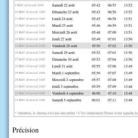
Samedi 22 août
05:42
06:55
13:52
9 Rabi' al-awwal 1448
Dimanche 23 août
05:43
06:56
13:52
10 Rabi' al-awwal 1448
Lundi 24 août
05:45
06:58
13:51
11 Rabi' al-awwal 1448
Mardi 25 août
05:46
06:59
13:51
12 Rabi' al-awwal 1448
Mercredi 26 août
05:48
07:00
13:51
13 Rabi' al-awwal 1448
Jeudi 27 août
05:49
07:01
13:50
14 Rabi' al-awwal 1448
Vendredi 28 août
05:50
07:02
13:50
15 Rabi' al-awwal 1448
Samedi 29 août
05:52
07:03
13:50
16 Rabi' al-awwal 1448
Dimanche 30 août
05:53
07:04
13:50
17 Rabi' al-awwal 1448
Lundi 31 août
05:55
07:06
13:49
18 Rabi' al-awwal 1448
Mardi 1 septembre
05:56
07:07
13:49
19 Rabi' al-awwal 1448
Mercredi 2 septembre
05:57
07:08
13:49
20 Rabi' al-awwal 1448
Jeudi 3 septembre
05:59
07:09
13:48
21 Rabi' al-awwal 1448
Vendredi 4 septembre
06:00
07:10
13:48
22 Rabi' al-awwal 1448
Samedi 5 septembre
06:01
07:11
13:48
23 Rabi' al-awwal 1448
* Attention, le shuruq n'est pas une prière ! C'est simplement l'heure avant laquelle l
Précision