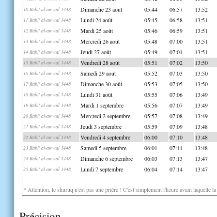
Dimanche 23 août
05:44
06:57
13:52
10 Rabi' al-awwal 1448
Lundi 24 août
05:45
06:58
13:51
11 Rabi' al-awwal 1448
Mardi 25 août
05:46
06:59
13:51
12 Rabi' al-awwal 1448
Mercredi 26 août
05:48
07:00
13:51
13 Rabi' al-awwal 1448
Jeudi 27 août
05:49
07:01
13:51
14 Rabi' al-awwal 1448
Vendredi 28 août
05:51
07:02
13:50
15 Rabi' al-awwal 1448
Samedi 29 août
05:52
07:03
13:50
16 Rabi' al-awwal 1448
Dimanche 30 août
05:53
07:05
13:50
17 Rabi' al-awwal 1448
Lundi 31 août
05:55
07:06
13:49
18 Rabi' al-awwal 1448
Mardi 1 septembre
05:56
07:07
13:49
19 Rabi' al-awwal 1448
Mercredi 2 septembre
05:57
07:08
13:49
20 Rabi' al-awwal 1448
Jeudi 3 septembre
05:59
07:09
13:48
21 Rabi' al-awwal 1448
Vendredi 4 septembre
06:00
07:10
13:48
22 Rabi' al-awwal 1448
Samedi 5 septembre
06:01
07:11
13:48
23 Rabi' al-awwal 1448
Dimanche 6 septembre
06:03
07:13
13:47
24 Rabi' al-awwal 1448
Lundi 7 septembre
06:04
07:14
13:47
25 Rabi' al-awwal 1448
* Attention, le shuruq n'est pas une prière ! C'est simplement l'heure avant laquelle l
Précision