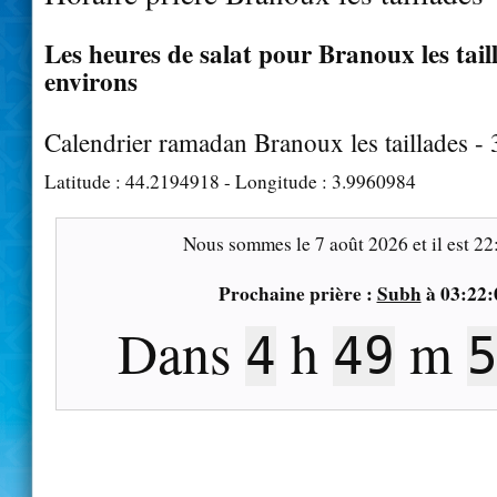
Les heures de salat pour Branoux les taill
environs
Calendrier ramadan Branoux les taillades -
Latitude :
44.2194918
- Longitude :
3.9960984
Nous sommes le
7 août 2026
et il est
22
Prochaine prière :
Subh
à
03:22:
Dans
h
m
4
49