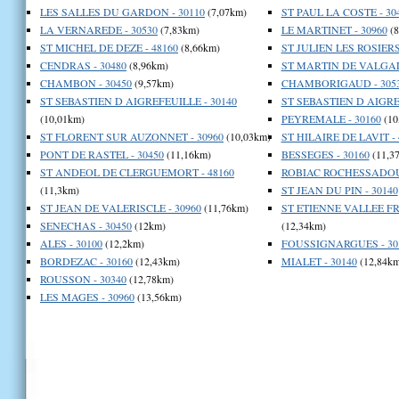
LES SALLES DU GARDON - 30110
(7,07km)
ST PAUL LA COSTE - 30
LA VERNAREDE - 30530
(7,83km)
LE MARTINET - 30960
(8
ST MICHEL DE DEZE - 48160
(8,66km)
ST JULIEN LES ROSIERS 
CENDRAS - 30480
(8,96km)
ST MARTIN DE VALGAL
CHAMBON - 30450
(9,57km)
CHAMBORIGAUD - 305
ST SEBASTIEN D AIGREFEUILLE - 30140
ST SEBASTIEN D AIGREF
(10,01km)
PEYREMALE - 30160
(10
ST FLORENT SUR AUZONNET - 30960
(10,03km)
ST HILAIRE DE LAVIT - 
PONT DE RASTEL - 30450
(11,16km)
BESSEGES - 30160
(11,3
ST ANDEOL DE CLERGUEMORT - 48160
ROBIAC ROCHESSADOUL
(11,3km)
ST JEAN DU PIN - 30140
ST JEAN DE VALERISCLE - 30960
(11,76km)
ST ETIENNE VALLEE FR
SENECHAS - 30450
(12km)
(12,34km)
ALES - 30100
(12,2km)
FOUSSIGNARGUES - 30
BORDEZAC - 30160
(12,43km)
MIALET - 30140
(12,84km
ROUSSON - 30340
(12,78km)
LES MAGES - 30960
(13,56km)