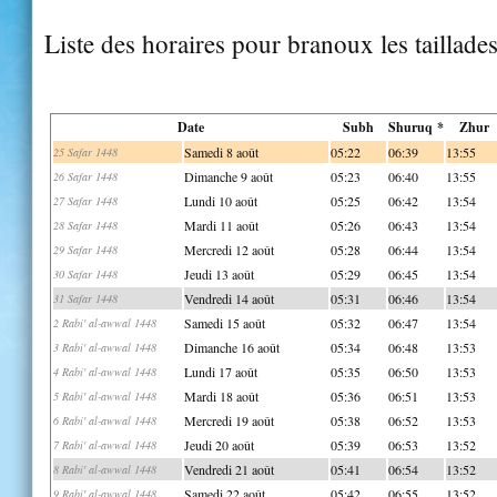
Liste des horaires pour branoux les taillade
Date
Subh
Shuruq *
Zhur
Samedi 8 août
05:22
06:39
13:55
25 Safar 1448
Dimanche 9 août
05:23
06:40
13:55
26 Safar 1448
Lundi 10 août
05:25
06:42
13:54
27 Safar 1448
Mardi 11 août
05:26
06:43
13:54
28 Safar 1448
Mercredi 12 août
05:28
06:44
13:54
29 Safar 1448
Jeudi 13 août
05:29
06:45
13:54
30 Safar 1448
Vendredi 14 août
05:31
06:46
13:54
31 Safar 1448
Samedi 15 août
05:32
06:47
13:54
2 Rabi' al-awwal 1448
Dimanche 16 août
05:34
06:48
13:53
3 Rabi' al-awwal 1448
Lundi 17 août
05:35
06:50
13:53
4 Rabi' al-awwal 1448
Mardi 18 août
05:36
06:51
13:53
5 Rabi' al-awwal 1448
Mercredi 19 août
05:38
06:52
13:53
6 Rabi' al-awwal 1448
Jeudi 20 août
05:39
06:53
13:52
7 Rabi' al-awwal 1448
Vendredi 21 août
05:41
06:54
13:52
8 Rabi' al-awwal 1448
Samedi 22 août
05:42
06:55
13:52
9 Rabi' al-awwal 1448