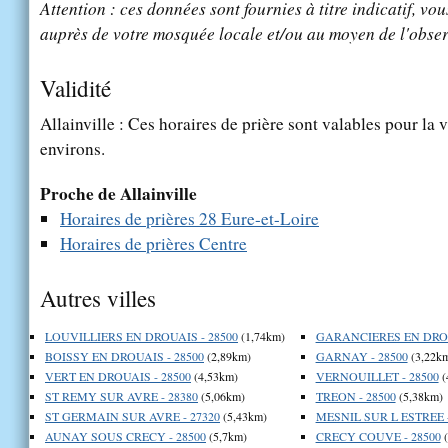
Attention : ces données sont fournies à titre indicatif, vou
auprès de votre mosquée locale et/ou au moyen de l'obser
Validité
Allainville : Ces horaires de prière sont valables pour la 
environs.
Proche de Allainville
Horaires de prières 28 Eure-et-Loire
Horaires de prières Centre
Autres villes
LOUVILLIERS EN DROUAIS - 28500
(1,74km)
GARANCIERES EN DROU
BOISSY EN DROUAIS - 28500
(2,89km)
GARNAY - 28500
(3,22k
VERT EN DROUAIS - 28500
(4,53km)
VERNOUILLET - 28500
(
ST REMY SUR AVRE - 28380
(5,06km)
TREON - 28500
(5,38km)
ST GERMAIN SUR AVRE - 27320
(5,43km)
MESNIL SUR L ESTREE -
AUNAY SOUS CRECY - 28500
(5,7km)
CRECY COUVE - 28500
(