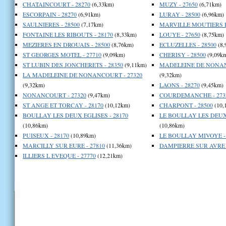
CHATAINCOURT - 28270
(6,33km)
MUZY - 27650
(6,71km)
ESCORPAIN - 28270
(6,91km)
LURAY - 28500
(6,96km)
SAULNIERES - 28500
(7,17km)
MARVILLE MOUTIERS B
FONTAINE LES RIBOUTS - 28170
(8,33km)
LOUYE - 27650
(8,75km)
MEZIERES EN DROUAIS - 28500
(8,76km)
ECLUZELLES - 28500
(8,
ST GEORGES MOTEL - 27710
(9,09km)
CHERISY - 28500
(9,09k
ST LUBIN DES JONCHERETS - 28350
(9,11km)
MADELEINE DE NONAN
LA MADELEINE DE NONANCOURT - 27320
(9,32km)
(9,32km)
LAONS - 28270
(9,45km)
NONANCOURT - 27320
(9,47km)
COURDEMANCHE - 273
ST ANGE ET TORCAY - 28170
(10,12km)
CHARPONT - 28500
(10,
BOULLAY LES DEUX EGLISES - 28170
LE BOULLAY LES DEUX 
(10,86km)
(10,86km)
PUISEUX - 28170
(10,89km)
LE BOULLAY MIVOYE - 
MARCILLY SUR EURE - 27810
(11,36km)
DAMPIERRE SUR AVRE -
ILLIERS L EVEQUE - 27770
(12,21km)