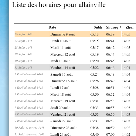
Liste des horaires pour allainville
Date
Subh
Shuruq *
Zhur
Dimanche 9 août
05:13
06:39
14:05
26 Safar 1448
Lundi 10 août
05:15
06:41
14:05
27 Safar 1448
Mardi 11 août
05:17
06:42
14:05
28 Safar 1448
Mercredi 12 août
05:19
06:44
14:05
29 Safar 1448
Jeudi 13 août
05:20
06:45
14:05
30 Safar 1448
Vendredi 14 août
05:22
06:46
14:04
31 Safar 1448
Samedi 15 août
05:24
06:48
14:04
2 Rabi' al-awwal 1448
Dimanche 16 août
05:26
06:49
14:04
3 Rabi' al-awwal 1448
Lundi 17 août
05:28
06:51
14:04
4 Rabi' al-awwal 1448
Mardi 18 août
05:30
06:52
14:04
5 Rabi' al-awwal 1448
Mercredi 19 août
05:31
06:53
14:03
6 Rabi' al-awwal 1448
Jeudi 20 août
05:33
06:55
14:03
7 Rabi' al-awwal 1448
Vendredi 21 août
05:35
06:56
14:03
8 Rabi' al-awwal 1448
Samedi 22 août
05:37
06:58
14:03
9 Rabi' al-awwal 1448
Dimanche 23 août
05:38
06:59
14:02
10 Rabi' al-awwal 1448
Lundi 24 août
05:40
07:00
14:02
11 Rabi' al-awwal 1448