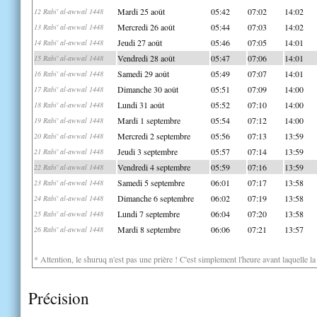
Mardi 25 août
05:42
07:02
14:02
12 Rabi' al-awwal 1448
Mercredi 26 août
05:44
07:03
14:02
13 Rabi' al-awwal 1448
Jeudi 27 août
05:46
07:05
14:01
14 Rabi' al-awwal 1448
Vendredi 28 août
05:47
07:06
14:01
15 Rabi' al-awwal 1448
Samedi 29 août
05:49
07:07
14:01
16 Rabi' al-awwal 1448
Dimanche 30 août
05:51
07:09
14:00
17 Rabi' al-awwal 1448
Lundi 31 août
05:52
07:10
14:00
18 Rabi' al-awwal 1448
Mardi 1 septembre
05:54
07:12
14:00
19 Rabi' al-awwal 1448
Mercredi 2 septembre
05:56
07:13
13:59
20 Rabi' al-awwal 1448
Jeudi 3 septembre
05:57
07:14
13:59
21 Rabi' al-awwal 1448
Vendredi 4 septembre
05:59
07:16
13:59
22 Rabi' al-awwal 1448
Samedi 5 septembre
06:01
07:17
13:58
23 Rabi' al-awwal 1448
Dimanche 6 septembre
06:02
07:19
13:58
24 Rabi' al-awwal 1448
Lundi 7 septembre
06:04
07:20
13:58
25 Rabi' al-awwal 1448
Mardi 8 septembre
06:06
07:21
13:57
26 Rabi' al-awwal 1448
* Attention, le shuruq n'est pas une prière ! C'est simplement l'heure avant laquelle l
Précision