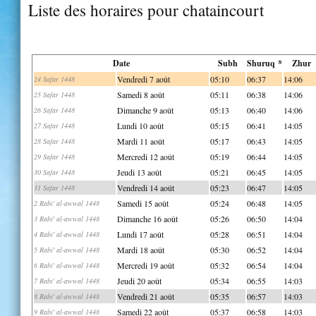
Liste des horaires pour chataincourt
Date
Subh
Shuruq *
Zhur
Vendredi 7 août
05:10
06:37
14:06
24 Safar 1448
Samedi 8 août
05:11
06:38
14:06
25 Safar 1448
Dimanche 9 août
05:13
06:40
14:06
26 Safar 1448
Lundi 10 août
05:15
06:41
14:05
27 Safar 1448
Mardi 11 août
05:17
06:43
14:05
28 Safar 1448
Mercredi 12 août
05:19
06:44
14:05
29 Safar 1448
Jeudi 13 août
05:21
06:45
14:05
30 Safar 1448
Vendredi 14 août
05:23
06:47
14:05
31 Safar 1448
Samedi 15 août
05:24
06:48
14:05
2 Rabi' al-awwal 1448
Dimanche 16 août
05:26
06:50
14:04
3 Rabi' al-awwal 1448
Lundi 17 août
05:28
06:51
14:04
4 Rabi' al-awwal 1448
Mardi 18 août
05:30
06:52
14:04
5 Rabi' al-awwal 1448
Mercredi 19 août
05:32
06:54
14:04
6 Rabi' al-awwal 1448
Jeudi 20 août
05:34
06:55
14:03
7 Rabi' al-awwal 1448
Vendredi 21 août
05:35
06:57
14:03
8 Rabi' al-awwal 1448
Samedi 22 août
05:37
06:58
14:03
9 Rabi' al-awwal 1448