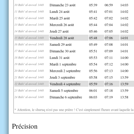
Dimanche 23 août
05:39
06:59
14:03
10 Rabi' al-awwal 1448
Lundi 24 août
05:41
07:01
14:02
11 Rabi' al-awwal 1448
Mardi 25 août
05:42
07:02
14:02
12 Rabi' al-awwal 1448
Mercredi 26 août
05:44
07:04
14:02
13 Rabi' al-awwal 1448
Jeudi 27 août
05:46
07:05
14:02
14 Rabi' al-awwal 1448
Vendredi 28 août
05:48
07:06
14:01
15 Rabi' al-awwal 1448
Samedi 29 août
05:49
07:08
14:01
16 Rabi' al-awwal 1448
Dimanche 30 août
05:51
07:09
14:01
17 Rabi' al-awwal 1448
Lundi 31 août
05:53
07:11
14:00
18 Rabi' al-awwal 1448
Mardi 1 septembre
05:54
07:12
14:00
19 Rabi' al-awwal 1448
Mercredi 2 septembre
05:56
07:13
14:00
20 Rabi' al-awwal 1448
Jeudi 3 septembre
05:58
07:15
13:59
21 Rabi' al-awwal 1448
Vendredi 4 septembre
05:59
07:16
13:59
22 Rabi' al-awwal 1448
Samedi 5 septembre
06:01
07:18
13:59
23 Rabi' al-awwal 1448
Dimanche 6 septembre
06:03
07:19
13:58
24 Rabi' al-awwal 1448
* Attention, le shuruq n'est pas une prière ! C'est simplement l'heure avant laquelle l
Précision