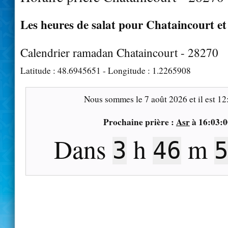
Les heures de salat pour Chataincourt et
Calendrier ramadan Chataincourt - 28270
Latitude :
48.6945651
- Longitude :
1.2265908
Nous sommes le
7 août 2026
et il est
12
Prochaine prière :
Asr
à
16:03:0
Dans
h
m
3
46