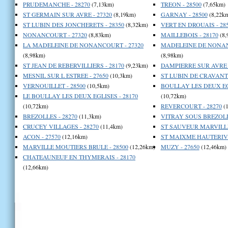
PRUDEMANCHE - 28270
(7,13km)
TREON - 28500
(7,65km)
ST GERMAIN SUR AVRE - 27320
(8,19km)
GARNAY - 28500
(8,22k
ST LUBIN DES JONCHERETS - 28350
(8,32km)
VERT EN DROUAIS - 28
NONANCOURT - 27320
(8,83km)
MAILLEBOIS - 28170
(8,
LA MADELEINE DE NONANCOURT - 27320
MADELEINE DE NONAN
(8,98km)
(8,98km)
ST JEAN DE REBERVILLIERS - 28170
(9,23km)
DAMPIERRE SUR AVRE -
MESNIL SUR L ESTREE - 27650
(10,3km)
ST LUBIN DE CRAVANT 
VERNOUILLET - 28500
(10,5km)
BOULLAY LES DEUX EGL
LE BOULLAY LES DEUX EGLISES - 28170
(10,72km)
(10,72km)
REVERCOURT - 28270
(1
BREZOLLES - 28270
(11,3km)
VITRAY SOUS BREZOLLE
CRUCEY VILLAGES - 28270
(11,4km)
ST SAUVEUR MARVILLE 
ACON - 27570
(12,16km)
ST MAIXME HAUTERIVE
MARVILLE MOUTIERS BRULE - 28500
(12,26km)
MUZY - 27650
(12,46km)
CHATEAUNEUF EN THYMERAIS - 28170
(12,66km)