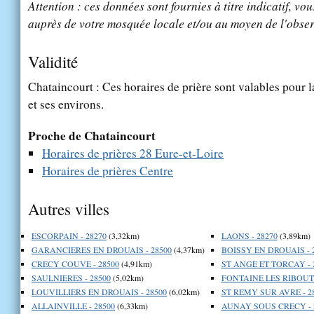
Attention : ces données sont fournies à titre indicatif, vou
auprès de votre mosquée locale et/ou au moyen de l'obser
Validité
Chataincourt : Ces horaires de prière sont valables pour l
et ses environs.
Proche de Chataincourt
Horaires de prières 28 Eure-et-Loire
Horaires de prières Centre
Autres villes
ESCORPAIN - 28270
(3,32km)
LAONS - 28270
(3,89km)
GARANCIERES EN DROUAIS - 28500
(4,37km)
BOISSY EN DROUAIS - 
CRECY COUVE - 28500
(4,91km)
ST ANGE ET TORCAY - 
SAULNIERES - 28500
(5,02km)
FONTAINE LES RIBOUTS
LOUVILLIERS EN DROUAIS - 28500
(6,02km)
ST REMY SUR AVRE - 2
ALLAINVILLE - 28500
(6,33km)
AUNAY SOUS CRECY - 