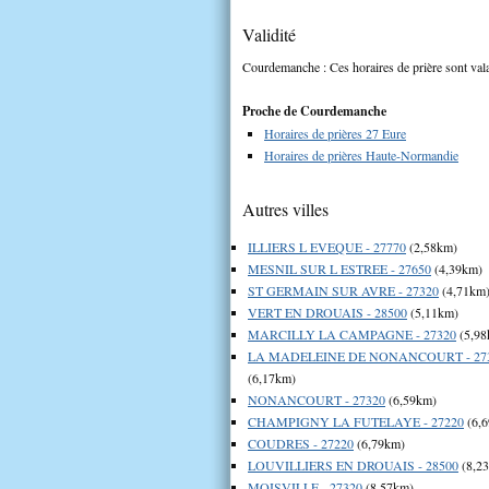
Validité
Courdemanche : Ces horaires de prière sont vala
Proche de Courdemanche
Horaires de prières 27 Eure
Horaires de prières Haute-Normandie
Autres villes
ILLIERS L EVEQUE - 27770
(2,58km)
MESNIL SUR L ESTREE - 27650
(4,39km)
ST GERMAIN SUR AVRE - 27320
(4,71km
VERT EN DROUAIS - 28500
(5,11km)
MARCILLY LA CAMPAGNE - 27320
(5,98
LA MADELEINE DE NONANCOURT - 27
(6,17km)
NONANCOURT - 27320
(6,59km)
CHAMPIGNY LA FUTELAYE - 27220
(6,
COUDRES - 27220
(6,79km)
LOUVILLIERS EN DROUAIS - 28500
(8,2
MOISVILLE - 27320
(8,57km)