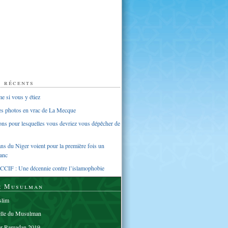
s récents
 si vous y étiez
ues photos en vrac de La Mecque
sons pour lesquelles vous devriez vous dépêcher de
s du Niger voient pour la première fois un
anc
CCIF : Une décennie contre l’islamophobie
e Musulman
lim
elle du Musulman
er Ramadan 2019