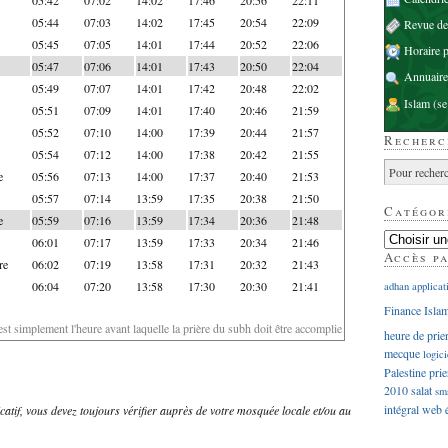
05:44
07:03
14:02
17:45
20:54
22:09
Revue d
05:45
07:05
14:01
17:44
20:52
22:06
Horaire p
05:47
07:06
14:01
17:43
20:50
22:04
Annuaire
05:49
07:07
14:01
17:42
20:48
22:02
Islam
(se
05:51
07:09
14:01
17:40
20:46
21:59
05:52
07:10
14:00
17:39
20:44
21:57
Recherc
05:54
07:12
14:00
17:38
20:42
21:55
e
05:56
07:13
14:00
17:37
20:40
21:53
05:57
07:14
13:59
17:35
20:38
21:50
Catégor
e
05:59
07:16
13:59
17:34
20:36
21:48
06:01
07:17
13:59
17:33
20:34
21:46
Accès p
re
06:02
07:19
13:58
17:31
20:32
21:43
06:04
07:20
13:58
17:30
20:30
21:41
adhan
applicat
Finance Isla
'est simplement l'heure avant laquelle la prière du subh doit être accomplie
heure de prie
mecque
logici
Palestine
prie
2010
salat
sm
intégral
web
dicatif, vous devez toujours vérifier auprès de votre mosquée locale et/ou au