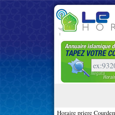
|
Horaire priere Courde