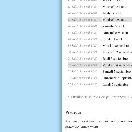
Mercredi 26 août
13 Rabi' al-awwal 1448
Jeudi 27 août
14 Rabi' al-awwal 1448
Vendredi 28 août
15 Rabi' al-awwal 1448
Samedi 29 août
16 Rabi' al-awwal 1448
Dimanche 30 août
17 Rabi' al-awwal 1448
Lundi 31 août
18 Rabi' al-awwal 1448
Mardi 1 septembre
19 Rabi' al-awwal 1448
Mercredi 2 septembr
20 Rabi' al-awwal 1448
Jeudi 3 septembre
21 Rabi' al-awwal 1448
Vendredi 4 septembr
22 Rabi' al-awwal 1448
Samedi 5 septembre
23 Rabi' al-awwal 1448
Dimanche 6 septemb
24 Rabi' al-awwal 1448
Lundi 7 septembre
25 Rabi' al-awwal 1448
* Attention, le shuruq n'est pas une prière ! C
Précision
Attention : ces données sont fournies à titre in
moyen de l'observation.