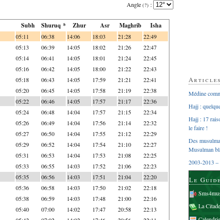
Angle
:
(?)
Subh
Shuruq *
Zhur
Asr
Maghrib
Isha
05:11
06:38
14:06
18:03
21:28
22:49
05:13
06:39
14:05
18:02
21:26
22:47
05:14
06:41
14:05
18:01
21:24
22:45
05:16
06:42
14:05
18:00
21:22
22:43
Article
05:18
06:43
14:05
17:59
21:21
22:41
05:20
06:45
14:05
17:58
21:19
22:38
Médine comme
05:22
06:46
14:05
17:57
21:17
22:36
Hajj : quelq
05:24
06:48
14:04
17:57
21:15
22:34
Hajj : 17 rai
05:26
06:49
14:04
17:56
21:14
22:32
le faire !
05:27
06:50
14:04
17:55
21:12
22:29
Des musulman
05:29
06:52
14:04
17:54
21:10
22:27
Musulman bl
05:31
06:53
14:04
17:53
21:08
22:25
2003-2013 – 
05:33
06:55
14:03
17:52
21:06
22:23
05:35
06:56
14:03
17:51
21:04
22:20
Le Guid
05:36
06:58
14:03
17:50
21:02
22:18
Sms4mus
05:38
06:59
14:03
17:48
21:00
22:16
La Citad
05:40
07:00
14:02
17:47
20:58
22:13
Calendri
05:42
07:02
14:02
17:46
20:56
22:11