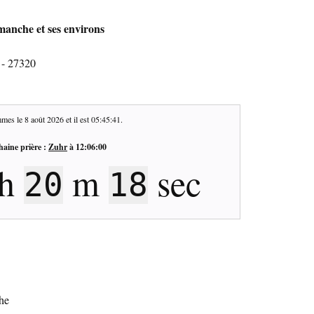
manche et ses environs
 - 27320
mes le
8 août 2026
et il est
05:45:42
.
haine prière :
Zuhr
à
12:06:00
h
m
sec
20
17
he