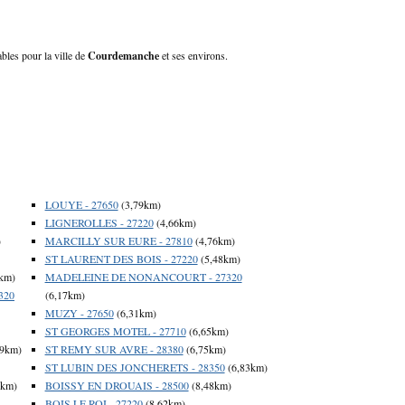
bles pour la ville de
Courdemanche
et ses environs.
LOUYE - 27650
(3,79km)
LIGNEROLLES - 27220
(4,66km)
)
MARCILLY SUR EURE - 27810
(4,76km)
ST LAURENT DES BOIS - 27220
(5,48km)
km)
MADELEINE DE NONANCOURT - 27320
320
(6,17km)
MUZY - 27650
(6,31km)
ST GEORGES MOTEL - 27710
(6,65km)
69km)
ST REMY SUR AVRE - 28380
(6,75km)
ST LUBIN DES JONCHERETS - 28350
(6,83km)
3km)
BOISSY EN DROUAIS - 28500
(8,48km)
BOIS LE ROI - 27220
(8,62km)