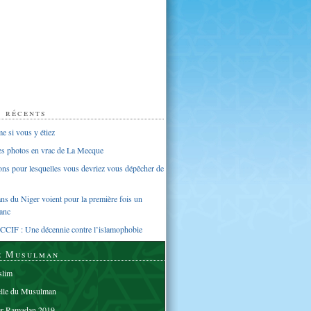
s récents
 si vous y étiez
ues photos en vrac de La Mecque
sons pour lesquelles vous devriez vous dépêcher de
s du Niger voient pour la première fois un
anc
CCIF : Une décennie contre l’islamophobie
e Musulman
lim
elle du Musulman
er Ramadan 2019