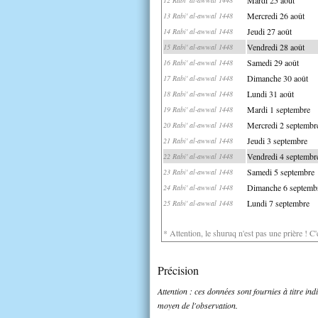
Mercredi 26 août
13 Rabi' al-awwal 1448
Jeudi 27 août
14 Rabi' al-awwal 1448
Vendredi 28 août
15 Rabi' al-awwal 1448
Samedi 29 août
16 Rabi' al-awwal 1448
Dimanche 30 août
17 Rabi' al-awwal 1448
Lundi 31 août
18 Rabi' al-awwal 1448
Mardi 1 septembre
19 Rabi' al-awwal 1448
Mercredi 2 septembr
20 Rabi' al-awwal 1448
Jeudi 3 septembre
21 Rabi' al-awwal 1448
Vendredi 4 septembr
22 Rabi' al-awwal 1448
Samedi 5 septembre
23 Rabi' al-awwal 1448
Dimanche 6 septemb
24 Rabi' al-awwal 1448
Lundi 7 septembre
25 Rabi' al-awwal 1448
* Attention, le shuruq n'est pas une prière ! C
Précision
Attention : ces données sont fournies à titre in
moyen de l'observation.