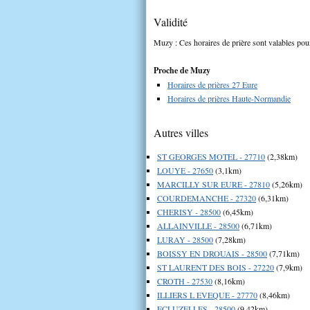
Validité
Muzy : Ces horaires de prière sont valables pour
Proche de Muzy
Horaires de prières 27 Eure
Horaires de prières Haute-Normandie
Autres villes
ST GEORGES MOTEL - 27710
(2,38km)
LOUYE - 27650
(3,1km)
MARCILLY SUR EURE - 27810
(5,26km)
COURDEMANCHE - 27320
(6,31km)
CHERISY - 28500
(6,45km)
ALLAINVILLE - 28500
(6,71km)
LURAY - 28500
(7,28km)
BOISSY EN DROUAIS - 28500
(7,71km)
ST LAURENT DES BOIS - 27220
(7,9km)
CROTH - 27530
(8,16km)
ILLIERS L EVEQUE - 27770
(8,46km)
ECLUZELLES - 28500
(9,42km)