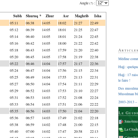
Angle
:
(?)
Subh
Shuruq *
Zhur
Asr
Maghrib
Isha
05:11
06:38
14:05
18:02
21:27
22:49
05:12
06:39
14:05
18:01
21:25
22:47
05:14
06:40
14:05
18:01
21:24
22:45
05:16
06:42
14:05
18:00
21:22
22:42
Article
05:18
06:43
14:05
17:59
21:20
22:40
05:20
06:45
14:05
17:58
21:19
22:38
Médine comme
05:22
06:46
14:04
17:57
21:17
22:36
Hajj : quelq
05:24
06:47
14:04
17:56
21:15
22:34
Hajj : 17 rai
05:25
06:49
14:04
17:55
21:13
22:31
le faire !
05:27
06:50
14:04
17:54
21:11
22:29
Des musulman
05:29
06:52
14:03
17:53
21:10
22:27
Musulman bl
05:31
06:53
14:03
17:52
21:08
22:24
2003-2013 – 
05:33
06:54
14:03
17:51
21:06
22:22
05:35
06:56
14:03
17:50
21:04
22:20
Le Guid
05:36
06:57
14:03
17:49
21:02
22:18
Sms4mus
05:38
06:59
14:02
17:48
21:00
22:15
La Citad
05:40
07:00
14:02
17:47
20:58
22:13
Calendri
05:42
07:02
14:02
17:46
20:56
22:11