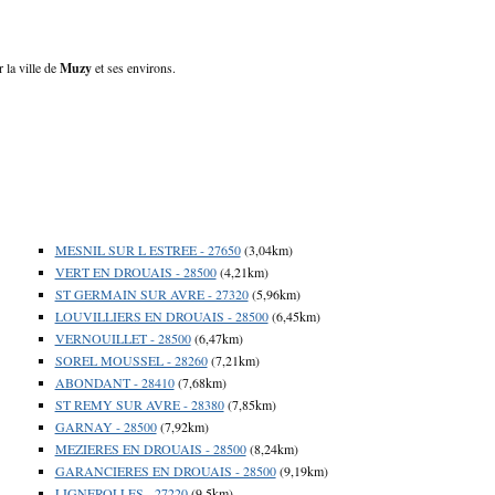
 la ville de
Muzy
et ses environs.
MESNIL SUR L ESTREE - 27650
(3,04km)
VERT EN DROUAIS - 28500
(4,21km)
ST GERMAIN SUR AVRE - 27320
(5,96km)
LOUVILLIERS EN DROUAIS - 28500
(6,45km)
VERNOUILLET - 28500
(6,47km)
SOREL MOUSSEL - 28260
(7,21km)
ABONDANT - 28410
(7,68km)
ST REMY SUR AVRE - 28380
(7,85km)
GARNAY - 28500
(7,92km)
MEZIERES EN DROUAIS - 28500
(8,24km)
GARANCIERES EN DROUAIS - 28500
(9,19km)
LIGNEROLLES - 27220
(9,5km)