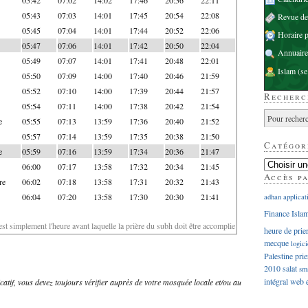
05:43
07:03
14:01
17:45
20:54
22:08
Revue d
05:45
07:04
14:01
17:44
20:52
22:06
Horaire p
05:47
07:06
14:01
17:42
20:50
22:04
Annuaire
05:49
07:07
14:01
17:41
20:48
22:01
Islam
(se
05:50
07:09
14:00
17:40
20:46
21:59
05:52
07:10
14:00
17:39
20:44
21:57
Recherc
05:54
07:11
14:00
17:38
20:42
21:54
e
05:55
07:13
13:59
17:36
20:40
21:52
05:57
07:14
13:59
17:35
20:38
21:50
Catégor
e
05:59
07:16
13:59
17:34
20:36
21:47
06:00
07:17
13:58
17:32
20:34
21:45
Accès p
re
06:02
07:18
13:58
17:31
20:32
21:43
06:04
07:20
13:58
17:30
20:30
21:41
adhan
applicat
Finance Isla
'est simplement l'heure avant laquelle la prière du subh doit être accomplie
heure de prie
mecque
logici
Palestine
prie
2010
salat
sm
intégral
web
dicatif, vous devez toujours vérifier auprès de votre mosquée locale et/ou au