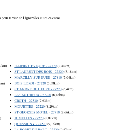
s pour la ville de
Lignerolles
et ses environs.
42km)
ILLIERS L EVEQUE - 27770
(2,44km)
ST LAURENT DES BOIS - 27220
(3,18km)
MARCILLY SUR EURE - 27810
(5,04km)
km)
BOIS LE ROI - 27220
(5,58km)
ST ANDRE DE L EURE - 27220
(6,4km)
LES AUTHIEUX - 27220
(6,48km)
CROTH - 27530
(7,63km)
MOUETTES - 27220
(8,29km)
ST GEORGES MOTEL - 27710
(8,66km)
)
JUMELLES - 27220
(8,82km)
QUESSIGNY - 27220
(9,16km)
)
LA FORET DU PARC - 27220
(9,47km)