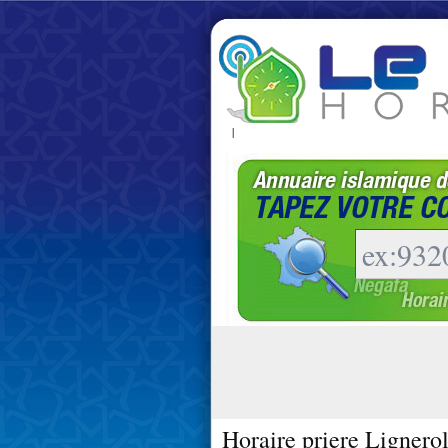
|
Horaire priere Lignerol