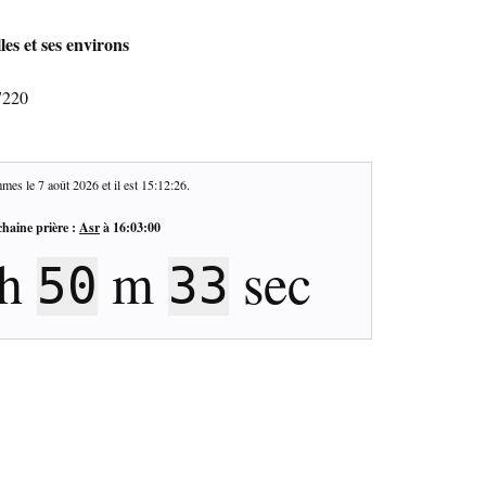
es et ses environs
7220
mes le
7 août 2026
et il est
15:12:27
.
haine prière :
Asr
à
16:03:00
h
m
sec
50
32