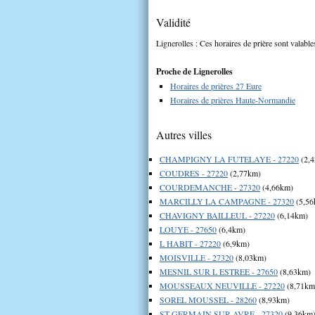
Validité
Lignerolles : Ces horaires de prière sont valable
Proche de Lignerolles
Horaires de prières 27 Eure
Horaires de prières Haute-Normandie
Autres villes
CHAMPIGNY LA FUTELAYE - 27220
(2,
COUDRES - 27220
(2,77km)
COURDEMANCHE - 27320
(4,66km)
MARCILLY LA CAMPAGNE - 27320
(5,56
CHAVIGNY BAILLEUL - 27220
(6,14km)
LOUYE - 27650
(6,4km)
L HABIT - 27220
(6,9km)
MOISVILLE - 27320
(8,03km)
MESNIL SUR L ESTREE - 27650
(8,63km)
MOUSSEAUX NEUVILLE - 27220
(8,71km
SOREL MOUSSEL - 28260
(8,93km)
ST GERMAIN SUR AVRE - 27320
(9,36km