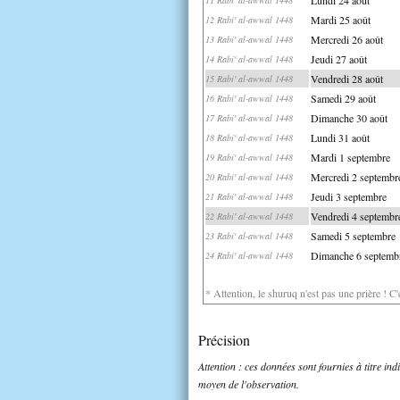
Mardi 25 août
12 Rabi' al-awwal 1448
Mercredi 26 août
13 Rabi' al-awwal 1448
Jeudi 27 août
14 Rabi' al-awwal 1448
Vendredi 28 août
15 Rabi' al-awwal 1448
Samedi 29 août
16 Rabi' al-awwal 1448
Dimanche 30 août
17 Rabi' al-awwal 1448
Lundi 31 août
18 Rabi' al-awwal 1448
Mardi 1 septembre
19 Rabi' al-awwal 1448
Mercredi 2 septembr
20 Rabi' al-awwal 1448
Jeudi 3 septembre
21 Rabi' al-awwal 1448
Vendredi 4 septembr
22 Rabi' al-awwal 1448
Samedi 5 septembre
23 Rabi' al-awwal 1448
Dimanche 6 septemb
24 Rabi' al-awwal 1448
* Attention, le shuruq n'est pas une prière ! C
Précision
Attention : ces données sont fournies à titre in
moyen de l'observation.