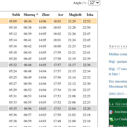
Angle
:
(?)
Subh
Shuruq *
Zhur
Asr
Maghrib
Isha
05:09
06:36
14:06
18:03
21:29
22:52
05:10
06:38
14:06
18:03
21:28
22:50
05:12
06:39
14:05
18:02
21:26
22:47
05:14
06:41
14:05
18:01
21:24
22:45
Article
05:16
06:42
14:05
18:00
21:23
22:43
05:18
06:43
14:05
17:59
21:21
22:41
Médine comme
05:20
06:45
14:05
17:58
21:19
22:39
Hajj : quelq
05:22
06:46
14:05
17:57
21:17
22:36
Hajj : 17 rai
05:24
06:48
14:04
17:57
21:15
22:34
le faire !
05:25
06:49
14:04
17:56
21:14
22:32
Des musulman
05:27
06:50
14:04
17:55
21:12
22:30
Musulman bl
05:29
06:52
14:04
17:54
21:10
22:27
2003-2013 – 
05:31
06:53
14:04
17:53
21:08
22:25
05:33
06:55
14:03
17:52
21:06
22:23
Le Guid
05:35
06:56
14:03
17:51
21:04
22:20
Sms4mus
05:36
06:57
14:03
17:50
21:02
22:18
La Citad
05:38
06:59
14:03
17:48
21:00
22:16
Calendri
05:40
07:00
14:02
17:47
20:58
22:14