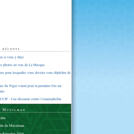
s récents
 si vous y étiez
ues photos en vrac de La Mecque
sons pour lesquelles vous devriez vous dépêcher de
s du Niger voient pour la première fois un
anc
CCIF : Une décennie contre l’islamophobie
e Musulman
lim
elle du Musulman
er Ramadan 2019