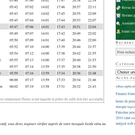
05:42
07:02
14:02
17:46
20:57
22:11
Revue d
05:43
07:03
14:02
17:45
20:55
22:09
Horaire p
05:45
07:04
14:01
17:44
20:53
22:07
Annuaire
05:47
07:06
14:01
17:43
20:51
22:04
Islam
(se
05:49
07:07
14:01
17:42
20:49
22:02
05:50
07:09
14:01
17:40
20:46
22:00
Recherc
05:52
07:10
14:00
17:39
20:44
21:57
05:54
07:12
14:00
17:38
20:42
21:55
e
05:55
07:13
14:00
17:37
20:40
21:53
Catégor
05:57
07:14
13:59
17:35
20:38
21:50
e
05:59
07:16
13:59
17:34
20:36
21:48
Accès p
06:00
07:17
13:59
17:33
20:34
21:46
re
06:02
07:19
13:58
17:31
20:32
21:43
adhan
applicat
Finance Isla
'est simplement l'heure avant laquelle la prière du subh doit être accomplie
heure de prie
mecque
logici
Palestine
prie
2010
salat
sm
intégral
web
dicatif, vous devez toujours vérifier auprès de votre mosquée locale et/ou au