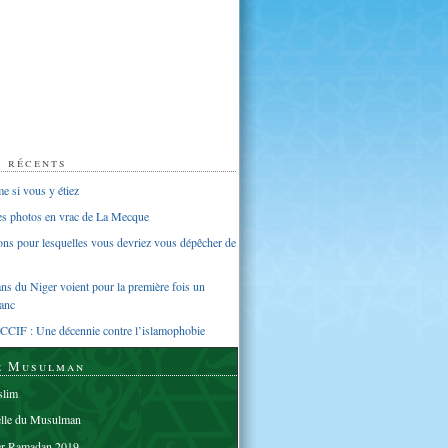
s récents
 si vous y étiez
ues photos en vrac de La Mecque
sons pour lesquelles vous devriez vous dépêcher de
s du Niger voient pour la première fois un
anc
CCIF : Une décennie contre l’islamophobie
e Musulman
lim
elle du Musulman
er Ramadan 2019