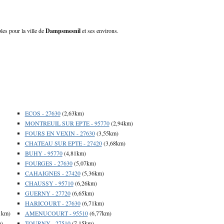
les pour la ville de
Dampsmesnil
et ses environs.
ECOS - 27630
(2,63km)
MONTREUIL SUR EPTE - 95770
(2,94km)
FOURS EN VEXIN - 27630
(3,55km)
CHATEAU SUR EPTE - 27420
(3,68km)
BUHY - 95770
(4,81km)
FOURGES - 27630
(5,07km)
CAHAIGNES - 27420
(5,36km)
CHAUSSY - 95710
(6,26km)
GUERNY - 27720
(6,65km)
HARICOURT - 27630
(6,71km)
1km)
AMENUCOURT - 95510
(6,77km)
m)
TOURNY - 27510
(7,15km)