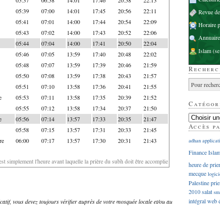
05:39
07:00
14:01
17:45
20:56
22:11
Revue d
05:41
07:01
14:00
17:44
20:54
22:09
Horaire p
05:43
07:02
14:00
17:43
20:52
22:06
Annuaire
05:44
07:04
14:00
17:41
20:50
22:04
Islam
(se
05:46
07:05
13:59
17:40
20:48
22:02
05:48
07:07
13:59
17:39
20:46
21:59
Recherc
05:50
07:08
13:59
17:38
20:43
21:57
05:51
07:10
13:58
17:36
20:41
21:55
e
05:53
07:11
13:58
17:35
20:39
21:52
Catégor
05:55
07:12
13:58
17:34
20:37
21:50
e
05:56
07:14
13:57
17:33
20:35
21:47
Accès p
05:58
07:15
13:57
17:31
20:33
21:45
re
06:00
07:17
13:57
17:30
20:31
21:43
adhan
applicat
Finance Isla
'est simplement l'heure avant laquelle la prière du subh doit être accomplie
heure de prie
mecque
logici
Palestine
prie
2010
salat
sm
intégral
web
dicatif, vous devez toujours vérifier auprès de votre mosquée locale et/ou au