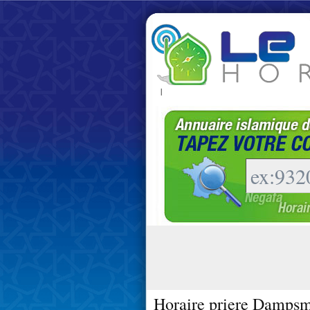
|
Horaire priere Dampsm