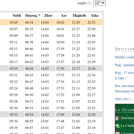
Angle
:
(?)
Subh
Shuruq *
Zhur
Asr
Maghrib
Isha
05:05
06:34
14:04
18:02
21:29
22:52
05:07
06:35
14:04
18:01
21:27
22:50
05:09
06:37
14:04
18:01
21:25
22:48
05:11
06:38
14:04
18:00
21:24
22:45
Article
05:13
06:40
14:04
17:59
21:22
22:43
05:15
06:41
14:03
17:58
21:20
22:41
Médine comme
05:17
06:42
14:03
17:57
21:18
22:39
Hajj : quelq
05:19
06:44
14:03
17:56
21:17
22:36
Hajj : 17 rai
05:21
06:45
14:03
17:55
21:15
22:34
le faire !
05:22
06:47
14:03
17:54
21:13
22:32
Des musulman
05:24
06:48
14:03
17:53
21:11
22:30
Musulman bl
05:26
06:50
14:02
17:52
21:09
22:27
2003-2013 – 
05:28
06:51
14:02
17:51
21:07
22:25
05:30
06:52
14:02
17:50
21:05
22:23
Le Guid
05:32
06:54
14:02
17:49
21:04
22:20
Sms4mus
05:34
06:55
14:01
17:48
21:02
22:18
La Citad
05:35
06:57
14:01
17:47
21:00
22:16
Calendri
05:37
06:58
14:01
17:46
20:58
22:13