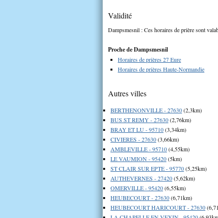
Validité
Dampsmesnil : Ces horaires de prière sont valab
Proche de Dampsmesnil
Horaires de prières 27 Eure
Horaires de prières Haute-Normandie
Autres villes
BERTHENONVILLE - 27630
(2,3km)
BUS ST REMY - 27630
(2,76km)
BRAY ET LU - 95710
(3,34km)
CIVIERES - 27630
(3,66km)
AMBLEVILLE - 95710
(4,55km)
LE VAUMION - 95420
(5km)
ST CLAIR SUR EPTE - 95770
(5,25km)
AUTHEVERNES - 27420
(5,62km)
OMERVILLE - 95420
(6,55km)
HEUBECOURT - 27630
(6,71km)
HEUBECOURT HARICOURT - 27630
(6,7
LA CHAPELLE EN VEXIN - 95420
(6,93k