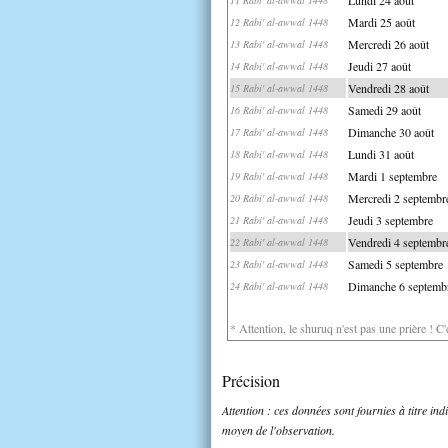
Mardi 25 août
12 Rabi' al-awwal 1448
Mercredi 26 août
13 Rabi' al-awwal 1448
Jeudi 27 août
14 Rabi' al-awwal 1448
Vendredi 28 août
15 Rabi' al-awwal 1448
Samedi 29 août
16 Rabi' al-awwal 1448
Dimanche 30 août
17 Rabi' al-awwal 1448
Lundi 31 août
18 Rabi' al-awwal 1448
Mardi 1 septembre
19 Rabi' al-awwal 1448
Mercredi 2 septembr
20 Rabi' al-awwal 1448
Jeudi 3 septembre
21 Rabi' al-awwal 1448
Vendredi 4 septembr
22 Rabi' al-awwal 1448
Samedi 5 septembre
23 Rabi' al-awwal 1448
Dimanche 6 septemb
24 Rabi' al-awwal 1448
* Attention, le shuruq n'est pas une prière ! C
Précision
Attention : ces données sont fournies à titre in
moyen de l'observation.