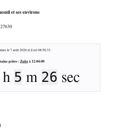
snil et ses environs
 27630
mes le
7 août 2026
et il est
08:58:34
.
haine prière :
Zuhr
à
12:04:00
h
m
sec
5
25
l