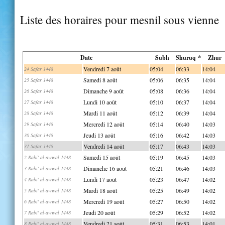
Liste des horaires pour mesnil sous vienne
Date
Subh
Shuruq *
Zhur
Vendredi 7 août
05:04
06:33
14:04
24 Safar 1448
Samedi 8 août
05:06
06:35
14:04
25 Safar 1448
Dimanche 9 août
05:08
06:36
14:04
26 Safar 1448
Lundi 10 août
05:10
06:37
14:04
27 Safar 1448
Mardi 11 août
05:12
06:39
14:04
28 Safar 1448
Mercredi 12 août
05:14
06:40
14:03
29 Safar 1448
Jeudi 13 août
05:16
06:42
14:03
30 Safar 1448
Vendredi 14 août
05:17
06:43
14:03
31 Safar 1448
Samedi 15 août
05:19
06:45
14:03
2 Rabi' al-awwal 1448
Dimanche 16 août
05:21
06:46
14:03
3 Rabi' al-awwal 1448
Lundi 17 août
05:23
06:47
14:02
4 Rabi' al-awwal 1448
Mardi 18 août
05:25
06:49
14:02
5 Rabi' al-awwal 1448
Mercredi 19 août
05:27
06:50
14:02
6 Rabi' al-awwal 1448
Jeudi 20 août
05:29
06:52
14:02
7 Rabi' al-awwal 1448
Vendredi 21 août
05:31
06:53
14:01
8 Rabi' al-awwal 1448