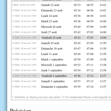
Samedi 22 août
05:33
06:55
14:01
9 Rabi' al-awwal 1448
Dimanche 23 août
05:34
06:56
14:01
10 Rabi' al-awwal 1448
Lundi 24 août
05:36
06:58
14:01
11 Rabi' al-awwal 1448
Mardi 25 août
05:38
06:59
14:00
12 Rabi' al-awwal 1448
Mercredi 26 août
05:40
07:00
14:00
13 Rabi' al-awwal 1448
Jeudi 27 août
05:42
07:02
14:00
14 Rabi' al-awwal 1448
Vendredi 28 août
05:43
07:03
14:00
15 Rabi' al-awwal 1448
Samedi 29 août
05:45
07:05
13:59
16 Rabi' al-awwal 1448
Dimanche 30 août
05:47
07:06
13:59
17 Rabi' al-awwal 1448
Lundi 31 août
05:49
07:08
13:59
18 Rabi' al-awwal 1448
Mardi 1 septembre
05:50
07:09
13:58
19 Rabi' al-awwal 1448
Mercredi 2 septembre
05:52
07:11
13:58
20 Rabi' al-awwal 1448
Jeudi 3 septembre
05:54
07:12
13:58
21 Rabi' al-awwal 1448
Vendredi 4 septembre
05:56
07:14
13:57
22 Rabi' al-awwal 1448
Samedi 5 septembre
05:57
07:15
13:57
23 Rabi' al-awwal 1448
Dimanche 6 septembre
05:59
07:16
13:57
24 Rabi' al-awwal 1448
* Attention, le shuruq n'est pas une prière ! C'est simplement l'heure avant laquelle l
Précision