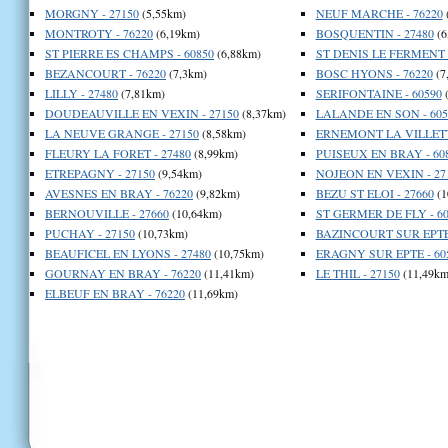
MORGNY - 27150
(5,55km)
NEUF MARCHE - 76220
MONTROTY - 76220
(6,19km)
BOSQUENTIN - 27480
(6
ST PIERRE ES CHAMPS - 60850
(6,88km)
ST DENIS LE FERMENT -
BEZANCOURT - 76220
(7,3km)
BOSC HYONS - 76220
(7
LILLY - 27480
(7,81km)
SERIFONTAINE - 60590
(
DOUDEAUVILLE EN VEXIN - 27150
(8,37km)
LALANDE EN SON - 605
LA NEUVE GRANGE - 27150
(8,58km)
ERNEMONT LA VILLETTE
FLEURY LA FORET - 27480
(8,99km)
PUISEUX EN BRAY - 60
ETREPAGNY - 27150
(9,54km)
NOJEON EN VEXIN - 27
AVESNES EN BRAY - 76220
(9,82km)
BEZU ST ELOI - 27660
(1
BERNOUVILLE - 27660
(10,64km)
ST GERMER DE FLY - 60
PUCHAY - 27150
(10,73km)
BAZINCOURT SUR EPTE 
BEAUFICEL EN LYONS - 27480
(10,75km)
ERAGNY SUR EPTE - 60
GOURNAY EN BRAY - 76220
(11,41km)
LE THIL - 27150
(11,49km
ELBEUF EN BRAY - 76220
(11,69km)