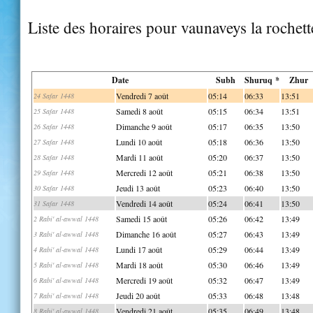
Liste des horaires pour vaunaveys la rochett
Date
Subh
Shuruq *
Zhur
Vendredi 7 août
05:14
06:33
13:51
24 Safar 1448
Samedi 8 août
05:15
06:34
13:51
25 Safar 1448
Dimanche 9 août
05:17
06:35
13:50
26 Safar 1448
Lundi 10 août
05:18
06:36
13:50
27 Safar 1448
Mardi 11 août
05:20
06:37
13:50
28 Safar 1448
Mercredi 12 août
05:21
06:38
13:50
29 Safar 1448
Jeudi 13 août
05:23
06:40
13:50
30 Safar 1448
Vendredi 14 août
05:24
06:41
13:50
31 Safar 1448
Samedi 15 août
05:26
06:42
13:49
2 Rabi' al-awwal 1448
Dimanche 16 août
05:27
06:43
13:49
3 Rabi' al-awwal 1448
Lundi 17 août
05:29
06:44
13:49
4 Rabi' al-awwal 1448
Mardi 18 août
05:30
06:46
13:49
5 Rabi' al-awwal 1448
Mercredi 19 août
05:32
06:47
13:49
6 Rabi' al-awwal 1448
Jeudi 20 août
05:33
06:48
13:48
7 Rabi' al-awwal 1448
Vendredi 21 août
05:35
06:49
13:48
8 Rabi' al-awwal 1448