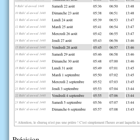
Samedi 22 août
05:36
06:50
13:48
9 Rabi' al-awwal 1448
Dimanche 23 août
05:38
06:51
13:48
10 Rabi' al-awwal 1448
Lundi 24 août
05:39
06:53
13:47
11 Rabi' al-awwal 1448
Mardi 25 août
05:41
06:54
13:47
12 Rabi' al-awwal 1448
Mercredi 26 août
05:42
06:55
13:47
13 Rabi' al-awwal 1448
Jeudi 27 août
05:43
06:56
13:46
14 Rabi' al-awwal 1448
Vendredi 28 août
05:45
06:57
13:46
15 Rabi' al-awwal 1448
Samedi 29 août
05:46
06:58
13:46
16 Rabi' al-awwal 1448
Dimanche 30 août
05:48
07:00
13:46
17 Rabi' al-awwal 1448
Lundi 31 août
05:49
07:01
13:45
18 Rabi' al-awwal 1448
Mardi 1 septembre
05:50
07:02
13:45
19 Rabi' al-awwal 1448
Mercredi 2 septembre
05:52
07:03
13:45
20 Rabi' al-awwal 1448
Jeudi 3 septembre
05:53
07:04
13:44
21 Rabi' al-awwal 1448
Vendredi 4 septembre
05:55
07:06
13:44
22 Rabi' al-awwal 1448
Samedi 5 septembre
05:56
07:07
13:44
23 Rabi' al-awwal 1448
Dimanche 6 septembre
05:57
07:08
13:43
24 Rabi' al-awwal 1448
* Attention, le shuruq n'est pas une prière ! C'est simplement l'heure avant laquelle l
Précision