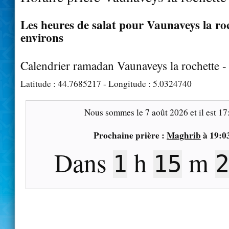
Les heures de salat pour Vaunaveys la roc
environs
Calendrier ramadan Vaunaveys la rochette 
Latitude :
44.7685217
- Longitude :
5.0324740
Nous sommes le
7 août 2026
et il est
17
Prochaine prière :
Maghrib
à
19:0
Dans
h
m
1
15