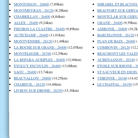
MONTOISON - 26800
(7,89km)
MIRABEL ET BLACONS -
MONTMEYRAN - 26120
(8,28km)
BEAUFORT SUR GERVAN
CHABRILLAN - 26400
(8,84km)
MONTCLAR SUR GERVA
ALLEX - 26400
(9,24km)
GRANE - 26400
(9,59km)
PIEGROS LA CLASTRE - 26400
(9,89km)
AMBONIL - 26800
(10,2k
AUTICHAMP - 26400
(11,01km)
BARCELONNE - 26120
(1
MONTVENDRE - 26120
(11,49km)
PLAN DE BAIX - 26400
(
LA ROCHE SUR GRANE - 26400
(12,05km)
COMBOVIN - 26120
(12,
MONTELEGER - 26760
(12,29km)
BEAUMONT LES VALENC
LA REPARA AURIPLES - 26400
(12,66km)
AUBENASSON - 26340
(
EYGLUY ESCOULIN - 26400
(13,08km)
ETOILE SUR RHONE - 2
SAOU - 26400
(13,74km)
ST SAUVEUR EN DIOIS -
BEAUVALLON - 26800
(14,25km)
VERONNE - 26340
(14,42
CHABEUIL - 26120
(14,46km)
LE CHAFFAL - 26190
(15
LIVRON SUR DROME - 26250
(15,36km)