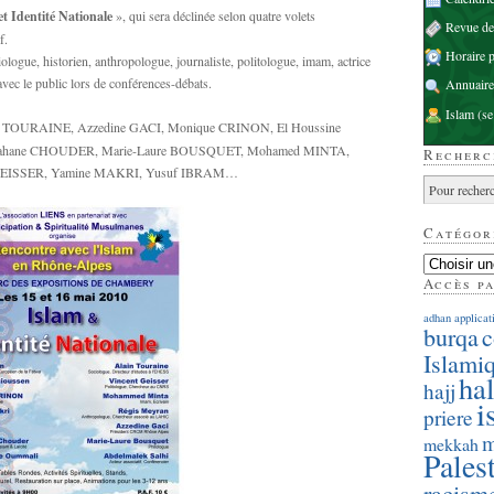
et Identité Nationale
», qui sera déclinée selon quatre volets
Revue d
f.
Horaire p
ogue, historien, anthropologue, journaliste, politologue, imam, actrice
 avec le public lors de conférences-débats.
Annuaire
Islam
(se
n TOURAINE, Azzedine GACI, Monique CRINON, El Houssine
hane CHOUDER, Marie-Laure BOUSQUET, Mohamed MINTA,
Recherc
GEISSER, Yamine MAKRI, Yusuf IBRAM…
Catégor
Accès p
adhan
applicat
burqa
c
Islami
hal
hajj
i
priere
m
mekkah
Pales
racism