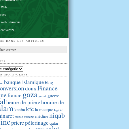
e Web
riere
 web islamique
 convertir)
he dans les articles
ies
ar mots-clefs
banque islamique
blog
ion
onversion
Finance
doux
gaza
que
france
guerre
gratuit
al
heure de priere
horaire de
slam
kfc
kaaba
la mecque
logiciel
niqab
inaret
médine
mobile
muezzin
tine
priere
pélerinage
qatar
salat
e