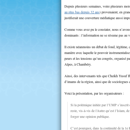
Depuis plusieurs semaines, voire plusieurs moi
au plus bas depuis 32 ans
) provenaient, en grand
justifierait une couverture médiatique aussi impo
Comme vous avez pu le constater, nous n’avons p
dominants : l’information ne se résume pas au vo
Il existe néanmoins un débat de fond, légitime, c
manière avec laquelle le pouvoir instrumentalise 
peurs et les tensions qu’un congrès, organisé p
Alpes, à Chambéry.
Ainsi, des intervenants tels que Cheikh Yusuf
d’imams de la région, ainsi que de sociologues e
Voici la présentation, par les organisateurs :
Si la polémique initiée par l’UMP s’inscrit 
reste, vis-à-vis de l’Autre qu’est l’Islam, d
forger une opinion publique.
C’est pourquoi, dans la continuité de la 1e