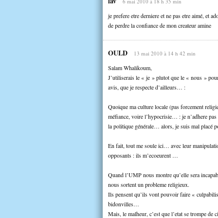
lav
6 mai 2010 à 18 h 35 min
je prefere etre derniere et ne pas etre aimé, et a
de perdre la confiance de mon createur amine
OULD
13 mai 2010 à 14 h 42 min
Salam Whalikoum,
J’utiliserais le « je » plutot que le « nous » po
avis, que je respecte d’ailleurs… :
Quoique ma culture locale (pas forcement religie
méfiance, voire l’hypocrisie… : je n’adhere pas
la politique générale… alors, je suis mal placé
En fait, tout me soule ici… avec leur manipulation
opposants : ils m’ecoeurent …
Quand l’UMP nous montre qu’elle sera incapable 
nous sortent un probleme religieux.
Ils pensent qu’ils vont pouvoir faire « culpabili
bidonvilles…
Mais, le malheur, c’est que l’etat se trompe de c