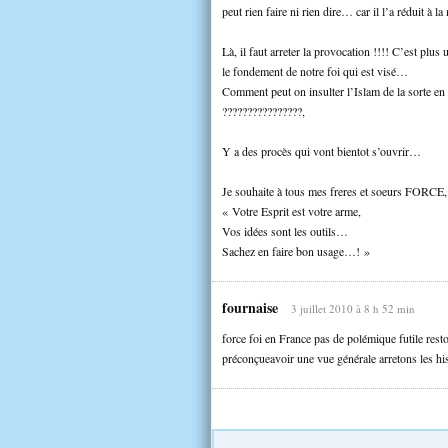
peut rien faire ni rien dire… car il l’a réduit à 
Là, il faut arreter la provocation !!!! C’est pl
le fondement de notre foi qui est visé…
Comment peut on insulter l’Islam de la sorte en 
????????????????,
Y a des procès qui vont bientot s’ouvrir…
Je souhaite à tous mes freres et soeurs F
« Votre Esprit est votre arme,
Vos idées sont les outils…
Sachez en faire bon usage…! »
fournaise
3 juillet 2010 à 8 h 52 min
force foi en France pas de polémique futile resto
préconçueavoir une vue générale arretons les hi