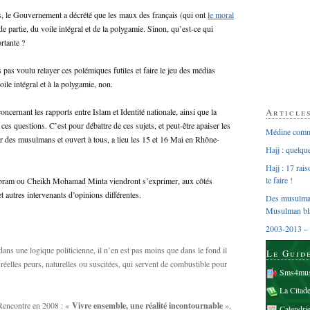
s, le Gouvernement a décrété que les maux des français (qui ont
le moral
e partie, du voile intégral et de la polygamie. Sinon, qu’est-ce qui
rtante ?
as voulu relayer ces polémiques futiles et faire le jeu des médias
ile intégral et à la polygamie, non.
Article
oncernant les rapports entre Islam et Identité nationale, ainsi que la
ces questions. C’est pour débattre de ces sujets, et peut-être apaiser les
Médine comme
ar des musulmans et ouvert à tous, a lieu les 15 et 16 Mai en Rhône-
Hajj : quelq
Hajj : 17 rai
le faire !
 Ibram ou Cheikh Mohamad Minta viendront s’exprimer, aux côtés
t autres intervenants d’opinions différentes.
Des musulman
Musulman bl
2003-2013 – 
dans une logique politicienne, il n’en est pas moins que dans le fond il
Le Guid
e réelles peurs, naturelles ou suscitées, qui servent de combustible pour
Sms4mus
La Citad
 Rencontre en 2008 : «
Vivre ensemble, une réalité incontournable
»,
Calendri