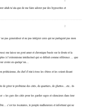
1
dorer allah ta’ala que de me faire adorer par des hypocrites et
2
ur ne pas generaliser et ne pas intégrer ceux qui ne partagent pas mon
use) me laisse un gout amer et chronique basée sur le doute et la
 plus à l’extremisme intellectuel qui se définit comme référence … que
 pour croire en quelqu’un…
 politicienne, du chef d’etat à tous les sbires et les soient disant
de gérer le probleme des cités, de quartiers, de ghettos…etc.. ils
ser » les gars des cités pour les garder sages et silencieux dans leur
ible… c’est les locataires, le peuple malheureux et infortuné qui ne