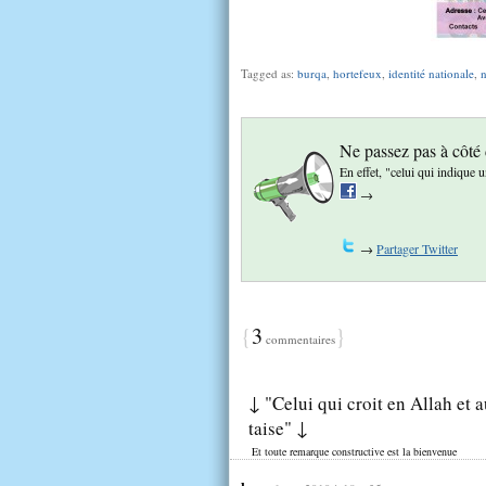
Tagged as:
burqa
,
hortefeux
,
identité nationale
,
Ne passez pas à côté
En effet, "celui qui indique
→
→
Partager Twitter
{
3
}
commentaires
↓ "Celui qui croit en Allah et a
taise" ↓
Et toute remarque constructive est la bienvenue