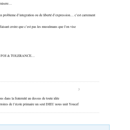
la misere…
us un probleme d’integration ou de liberté d’expression… c’est carrement
faisant croire que c’est pas les musulmans que l’on vise
ORCE, FOI & TOLERANCE…
3
ns dans la fraternité au dessus de toute idée
stoires de l’école primaire un seul DIEU nous unit Youcef