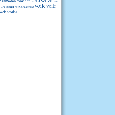
ramadan
ramadan 2010
sms
voile
voile
quie
tutorial
tutoriel
téléphone
web
étoiles