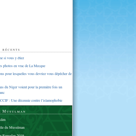
s récents
 si vous y étiez
ues photos en vrac de La Mecque
sons pour lesquelles vous devriez vous dépêcher de
s du Niger voient pour la première fois un
anc
CCIF : Une décennie contre l’islamophobie
e Musulman
lim
elle du Musulman
er Ramadan 2019