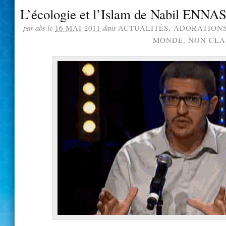
L’écologie et l’Islam de Nabil ENNA
par abs le
16 MAI 2011
dans
ACTUALITÉS
,
ADORATION
MONDE
,
NON CLA