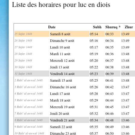
Liste des horaires pour luc en diois
Date
Subh
Shuruq *
Zhur
Samedi 8 août
05:14
06:33
13:49
25 Safar 1448
Dimanche 9 août
05:16
06:34
13:49
26 Safar 1448
Lundi 10 août
05:17
06:35
13:49
27 Safar 1448
Mardi 11 août
05:19
06:36
13:48
28 Safar 1448
Mercredi 12 août
05:20
06:37
13:48
29 Safar 1448
Jeudi 13 août
05:22
06:38
13:48
30 Safar 1448
Vendredi 14 août
05:23
06:39
13:48
31 Safar 1448
Samedi 15 août
05:25
06:41
13:48
2 Rabi' al-awwal 1448
Dimanche 16 août
05:26
06:42
13:47
3 Rabi' al-awwal 1448
Lundi 17 août
05:28
06:43
13:47
4 Rabi' al-awwal 1448
Mardi 18 août
05:29
06:44
13:47
5 Rabi' al-awwal 1448
Mercredi 19 août
05:31
06:45
13:47
6 Rabi' al-awwal 1448
Jeudi 20 août
05:32
06:46
13:47
7 Rabi' al-awwal 1448
Vendredi 21 août
05:34
06:48
13:46
8 Rabi' al-awwal 1448
Samedi 22 août
05:35
06:49
13:46
9 Rabi' al-awwal 1448
Dimanche 23 août
05:37
06:50
13:46
10 Rabi' al-awwal 1448