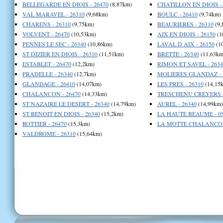
BELLEGARDE EN DIOIS - 26470
(8,87km)
CHATILLON EN DIOIS - 
VAL MARAVEL - 26310
(9,68km)
BOULC - 26410
(9,74km)
CHARENS - 26310
(9,75km)
BEAURIERES - 26310
(9,
VOLVENT - 26470
(10,53km)
AIX EN DIOIS - 26150
(1
PENNES LE SEC - 26340
(10,86km)
LAVAL D AIX - 26150
(1
ST DIZIER EN DIOIS - 26310
(11,51km)
BRETTE - 26340
(11,63km
ESTABLET - 26470
(12,2km)
RIMON ET SAVEL - 2634
PRADELLE - 26340
(12,7km)
MOLIERES GLANDAZ - 
GLANDAGE - 26410
(14,07km)
LES PRES - 26310
(14,15
CHALANCON - 26470
(14,33km)
TRESCHENU CREYERS -
ST NAZAIRE LE DESERT - 26340
(14,79km)
AUREL - 26340
(14,99km)
ST BENOIT EN DIOIS - 26340
(15,2km)
LA HAUTE BEAUME - 05
ROTTIER - 26470
(15,3km)
LA MOTTE CHALANCON 
VALDROME - 26310
(15,64km)