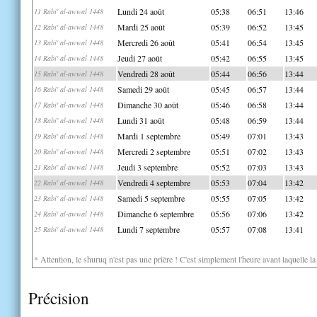
Lundi 24 août
05:38
06:51
13:46
11 Rabi' al-awwal 1448
Mardi 25 août
05:39
06:52
13:45
12 Rabi' al-awwal 1448
Mercredi 26 août
05:41
06:54
13:45
13 Rabi' al-awwal 1448
Jeudi 27 août
05:42
06:55
13:45
14 Rabi' al-awwal 1448
Vendredi 28 août
05:44
06:56
13:44
15 Rabi' al-awwal 1448
Samedi 29 août
05:45
06:57
13:44
16 Rabi' al-awwal 1448
Dimanche 30 août
05:46
06:58
13:44
17 Rabi' al-awwal 1448
Lundi 31 août
05:48
06:59
13:44
18 Rabi' al-awwal 1448
Mardi 1 septembre
05:49
07:01
13:43
19 Rabi' al-awwal 1448
Mercredi 2 septembre
05:51
07:02
13:43
20 Rabi' al-awwal 1448
Jeudi 3 septembre
05:52
07:03
13:43
21 Rabi' al-awwal 1448
Vendredi 4 septembre
05:53
07:04
13:42
22 Rabi' al-awwal 1448
Samedi 5 septembre
05:55
07:05
13:42
23 Rabi' al-awwal 1448
Dimanche 6 septembre
05:56
07:06
13:42
24 Rabi' al-awwal 1448
Lundi 7 septembre
05:57
07:08
13:41
25 Rabi' al-awwal 1448
* Attention, le shuruq n'est pas une prière ! C'est simplement l'heure avant laquelle l
Précision