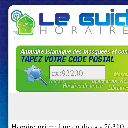
|
Horaire priere Luc en diois - 26310