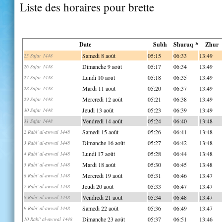
Liste des horaires pour brette
Date
Subh
Shuruq *
Zhur
Samedi 8 août
05:15
06:33
13:49
25 Safar 1448
Dimanche 9 août
05:17
06:34
13:49
26 Safar 1448
Lundi 10 août
05:18
06:35
13:49
27 Safar 1448
Mardi 11 août
05:20
06:37
13:49
28 Safar 1448
Mercredi 12 août
05:21
06:38
13:49
29 Safar 1448
Jeudi 13 août
05:23
06:39
13:49
30 Safar 1448
Vendredi 14 août
05:24
06:40
13:48
31 Safar 1448
Samedi 15 août
05:26
06:41
13:48
2 Rabi' al-awwal 1448
Dimanche 16 août
05:27
06:42
13:48
3 Rabi' al-awwal 1448
Lundi 17 août
05:28
06:44
13:48
4 Rabi' al-awwal 1448
Mardi 18 août
05:30
06:45
13:48
5 Rabi' al-awwal 1448
Mercredi 19 août
05:31
06:46
13:47
6 Rabi' al-awwal 1448
Jeudi 20 août
05:33
06:47
13:47
7 Rabi' al-awwal 1448
Vendredi 21 août
05:34
06:48
13:47
8 Rabi' al-awwal 1448
Samedi 22 août
05:36
06:49
13:47
9 Rabi' al-awwal 1448
Dimanche 23 août
05:37
06:51
13:46
10 Rabi' al-awwal 1448