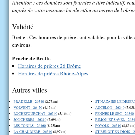
Attention : ces données sont fournies à titre indicatif, vou
auprès de votre mosquée locale et/ou au moyen de l'obser
Validité
Brette : Ces horaires de prière sont valables pour la ville
environs.
Proche de Brette
Horaires de prières 26 Drôme
Horaires de prières Rhône-Alpes
Autres villes
PRADELLE - 26340
(2,73km)
ST NAZAIRE LE DESERT 
VOLVENT - 26470
(4,15km)
AUCELON - 26340
(5,05k
ROCHEFOURCHAT - 26340
(5,16km)
PENNES LE SEC - 26340
JONCHERES - 26310
(7,69km)
RIMON ET SAVEL - 2634
LES TONILS - 26460
(8,75km)
POYOLS - 26310
(8,83km
LA CHAUDIERE - 26340
(8,97km)
ST BENOIT EN DIOIS - 2