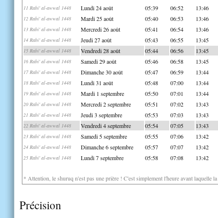
Lundi 24 août
05:39
06:52
13:46
11 Rabi' al-awwal 1448
Mardi 25 août
05:40
06:53
13:46
12 Rabi' al-awwal 1448
Mercredi 26 août
05:41
06:54
13:46
13 Rabi' al-awwal 1448
Jeudi 27 août
05:43
06:55
13:45
14 Rabi' al-awwal 1448
Vendredi 28 août
05:44
06:56
13:45
15 Rabi' al-awwal 1448
Samedi 29 août
05:46
06:58
13:45
16 Rabi' al-awwal 1448
Dimanche 30 août
05:47
06:59
13:44
17 Rabi' al-awwal 1448
Lundi 31 août
05:48
07:00
13:44
18 Rabi' al-awwal 1448
Mardi 1 septembre
05:50
07:01
13:44
19 Rabi' al-awwal 1448
Mercredi 2 septembre
05:51
07:02
13:43
20 Rabi' al-awwal 1448
Jeudi 3 septembre
05:53
07:03
13:43
21 Rabi' al-awwal 1448
Vendredi 4 septembre
05:54
07:05
13:43
22 Rabi' al-awwal 1448
Samedi 5 septembre
05:55
07:06
13:42
23 Rabi' al-awwal 1448
Dimanche 6 septembre
05:57
07:07
13:42
24 Rabi' al-awwal 1448
Lundi 7 septembre
05:58
07:08
13:42
25 Rabi' al-awwal 1448
* Attention, le shuruq n'est pas une prière ! C'est simplement l'heure avant laquelle l
Précision