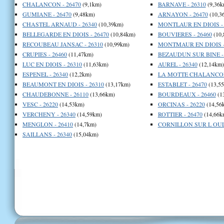
CHALANCON - 26470
(9,1km)
BARNAVE - 26310
(9,36k
GUMIANE - 26470
(9,48km)
ARNAYON - 26470
(10,3
CHASTEL ARNAUD - 26340
(10,39km)
MONTLAUR EN DIOIS - 
BELLEGARDE EN DIOIS - 26470
(10,84km)
BOUVIERES - 26460
(10,
RECOUBEAU JANSAC - 26310
(10,99km)
MONTMAUR EN DIOIS -
CRUPIES - 26460
(11,47km)
BEZAUDUN SUR BINE - 
LUC EN DIOIS - 26310
(11,63km)
AUREL - 26340
(12,14km)
ESPENEL - 26340
(12,2km)
LA MOTTE CHALANCON 
BEAUMONT EN DIOIS - 26310
(13,17km)
ESTABLET - 26470
(13,5
CHAUDEBONNE - 26110
(13,66km)
BOURDEAUX - 26460
(1
VESC - 26220
(14,53km)
ORCINAS - 26220
(14,56
VERCHENY - 26340
(14,59km)
ROTTIER - 26470
(14,66k
MENGLON - 26410
(14,7km)
CORNILLON SUR L OULE
SAILLANS - 26340
(15,04km)