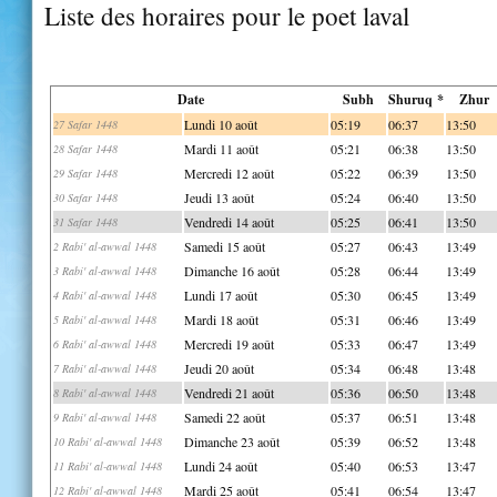
Liste des horaires pour le poet laval
Date
Subh
Shuruq *
Zhur
Lundi 10 août
05:19
06:37
13:50
27 Safar 1448
Mardi 11 août
05:21
06:38
13:50
28 Safar 1448
Mercredi 12 août
05:22
06:39
13:50
29 Safar 1448
Jeudi 13 août
05:24
06:40
13:50
30 Safar 1448
Vendredi 14 août
05:25
06:41
13:50
31 Safar 1448
Samedi 15 août
05:27
06:43
13:49
2 Rabi' al-awwal 1448
Dimanche 16 août
05:28
06:44
13:49
3 Rabi' al-awwal 1448
Lundi 17 août
05:30
06:45
13:49
4 Rabi' al-awwal 1448
Mardi 18 août
05:31
06:46
13:49
5 Rabi' al-awwal 1448
Mercredi 19 août
05:33
06:47
13:49
6 Rabi' al-awwal 1448
Jeudi 20 août
05:34
06:48
13:48
7 Rabi' al-awwal 1448
Vendredi 21 août
05:36
06:50
13:48
8 Rabi' al-awwal 1448
Samedi 22 août
05:37
06:51
13:48
9 Rabi' al-awwal 1448
Dimanche 23 août
05:39
06:52
13:48
10 Rabi' al-awwal 1448
Lundi 24 août
05:40
06:53
13:47
11 Rabi' al-awwal 1448
Mardi 25 août
05:41
06:54
13:47
12 Rabi' al-awwal 1448