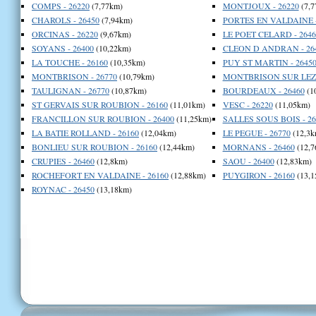
COMPS - 26220
(7,77km)
MONTJOUX - 26220
(7,7
CHAROLS - 26450
(7,94km)
PORTES EN VALDAINE -
ORCINAS - 26220
(9,67km)
LE POET CELARD - 2646
SOYANS - 26400
(10,22km)
CLEON D ANDRAN - 26
LA TOUCHE - 26160
(10,35km)
PUY ST MARTIN - 2645
MONTBRISON - 26770
(10,79km)
MONTBRISON SUR LEZ -
TAULIGNAN - 26770
(10,87km)
BOURDEAUX - 26460
(1
ST GERVAIS SUR ROUBION - 26160
(11,01km)
VESC - 26220
(11,05km)
FRANCILLON SUR ROUBION - 26400
(11,25km)
SALLES SOUS BOIS - 26
LA BATIE ROLLAND - 26160
(12,04km)
LE PEGUE - 26770
(12,3k
BONLIEU SUR ROUBION - 26160
(12,44km)
MORNANS - 26460
(12,7
CRUPIES - 26460
(12,8km)
SAOU - 26400
(12,83km)
ROCHEFORT EN VALDAINE - 26160
(12,88km)
PUYGIRON - 26160
(13,1
ROYNAC - 26450
(13,18km)