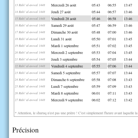
Mercredi 26 août
05:43
06:55
13:47
13 Rabi' al-awwal 1448
Jeudi 27 août
05:44
06:57
13:46
14 Rabi' al-awwal 1448
Vendredi 28 août
05:46
06:58
13:46
15 Rabi' al-awwal 1448
Samedi 29 août
05:47
06:59
13:46
16 Rabi' al-awwal 1448
Dimanche 30 août
05:48
07:00
13:46
17 Rabi' al-awwal 1448
Lundi 31 août
05:50
07:01
13:45
18 Rabi' al-awwal 1448
Mardi 1 septembre
05:51
07:02
13:45
19 Rabi' al-awwal 1448
Mercredi 2 septembre
05:53
07:04
13:45
20 Rabi' al-awwal 1448
Jeudi 3 septembre
05:54
07:05
13:44
21 Rabi' al-awwal 1448
Vendredi 4 septembre
05:55
07:06
13:44
22 Rabi' al-awwal 1448
Samedi 5 septembre
05:57
07:07
13:44
23 Rabi' al-awwal 1448
Dimanche 6 septembre
05:58
07:08
13:43
24 Rabi' al-awwal 1448
Lundi 7 septembre
05:59
07:09
13:43
25 Rabi' al-awwal 1448
Mardi 8 septembre
06:01
07:11
13:43
26 Rabi' al-awwal 1448
Mercredi 9 septembre
06:02
07:12
13:42
27 Rabi' al-awwal 1448
* Attention, le shuruq n'est pas une prière ! C'est simplement l'heure avant laquelle l
Précision