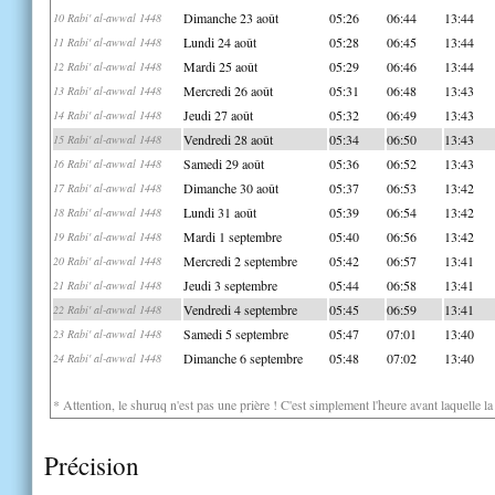
Dimanche 23 août
05:26
06:44
13:44
10 Rabi' al-awwal 1448
Lundi 24 août
05:28
06:45
13:44
11 Rabi' al-awwal 1448
Mardi 25 août
05:29
06:46
13:44
12 Rabi' al-awwal 1448
Mercredi 26 août
05:31
06:48
13:43
13 Rabi' al-awwal 1448
Jeudi 27 août
05:32
06:49
13:43
14 Rabi' al-awwal 1448
Vendredi 28 août
05:34
06:50
13:43
15 Rabi' al-awwal 1448
Samedi 29 août
05:36
06:52
13:43
16 Rabi' al-awwal 1448
Dimanche 30 août
05:37
06:53
13:42
17 Rabi' al-awwal 1448
Lundi 31 août
05:39
06:54
13:42
18 Rabi' al-awwal 1448
Mardi 1 septembre
05:40
06:56
13:42
19 Rabi' al-awwal 1448
Mercredi 2 septembre
05:42
06:57
13:41
20 Rabi' al-awwal 1448
Jeudi 3 septembre
05:44
06:58
13:41
21 Rabi' al-awwal 1448
Vendredi 4 septembre
05:45
06:59
13:41
22 Rabi' al-awwal 1448
Samedi 5 septembre
05:47
07:01
13:40
23 Rabi' al-awwal 1448
Dimanche 6 septembre
05:48
07:02
13:40
24 Rabi' al-awwal 1448
* Attention, le shuruq n'est pas une prière ! C'est simplement l'heure avant laquelle l
Précision