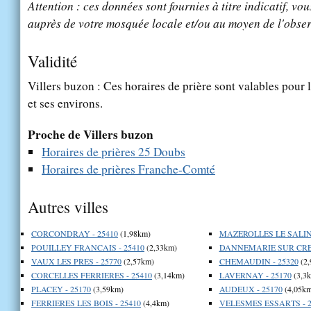
Attention : ces données sont fournies à titre indicatif, vou
auprès de votre mosquée locale et/ou au moyen de l'obser
Validité
Villers buzon : Ces horaires de prière sont valables pour l
et ses environs.
Proche de Villers buzon
Horaires de prières 25 Doubs
Horaires de prières Franche-Comté
Autres villes
CORCONDRAY - 25410
(1,98km)
MAZEROLLES LE SALIN 
POUILLEY FRANCAIS - 25410
(2,33km)
DANNEMARIE SUR CRET
VAUX LES PRES - 25770
(2,57km)
CHEMAUDIN - 25320
(2,
CORCELLES FERRIERES - 25410
(3,14km)
LAVERNAY - 25170
(3,3
PLACEY - 25170
(3,59km)
AUDEUX - 25170
(4,05km
FERRIERES LES BOIS - 25410
(4,4km)
VELESMES ESSARTS - 2