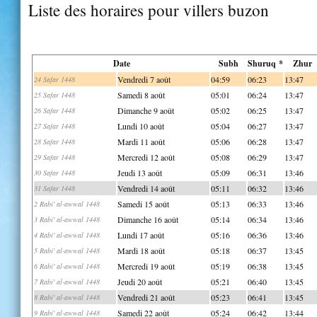
Liste des horaires pour villers buzon
Date
Subh
Shuruq *
Zhur
Vendredi 7 août
04:59
06:23
13:47
24 Safar 1448
Samedi 8 août
05:01
06:24
13:47
25 Safar 1448
Dimanche 9 août
05:02
06:25
13:47
26 Safar 1448
Lundi 10 août
05:04
06:27
13:47
27 Safar 1448
Mardi 11 août
05:06
06:28
13:47
28 Safar 1448
Mercredi 12 août
05:08
06:29
13:47
29 Safar 1448
Jeudi 13 août
05:09
06:31
13:46
30 Safar 1448
Vendredi 14 août
05:11
06:32
13:46
31 Safar 1448
Samedi 15 août
05:13
06:33
13:46
2 Rabi' al-awwal 1448
Dimanche 16 août
05:14
06:34
13:46
3 Rabi' al-awwal 1448
Lundi 17 août
05:16
06:36
13:46
4 Rabi' al-awwal 1448
Mardi 18 août
05:18
06:37
13:45
5 Rabi' al-awwal 1448
Mercredi 19 août
05:19
06:38
13:45
6 Rabi' al-awwal 1448
Jeudi 20 août
05:21
06:40
13:45
7 Rabi' al-awwal 1448
Vendredi 21 août
05:23
06:41
13:45
8 Rabi' al-awwal 1448
Samedi 22 août
05:24
06:42
13:44
9 Rabi' al-awwal 1448