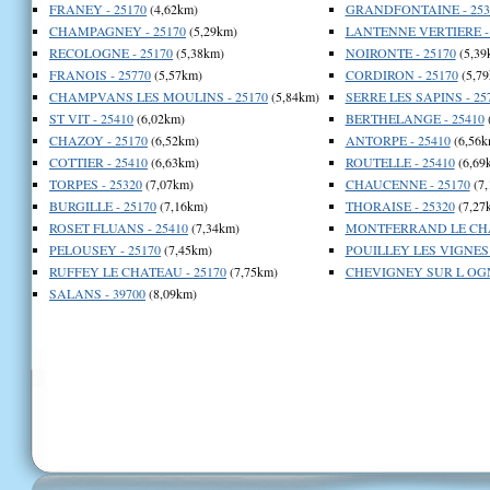
FRANEY - 25170
(4,62km)
GRANDFONTAINE - 253
CHAMPAGNEY - 25170
(5,29km)
LANTENNE VERTIERE - 
RECOLOGNE - 25170
(5,38km)
NOIRONTE - 25170
(5,39
FRANOIS - 25770
(5,57km)
CORDIRON - 25170
(5,79
CHAMPVANS LES MOULINS - 25170
(5,84km)
SERRE LES SAPINS - 25
ST VIT - 25410
(6,02km)
BERTHELANGE - 25410
CHAZOY - 25170
(6,52km)
ANTORPE - 25410
(6,56k
COTTIER - 25410
(6,63km)
ROUTELLE - 25410
(6,69
TORPES - 25320
(7,07km)
CHAUCENNE - 25170
(7,
BURGILLE - 25170
(7,16km)
THORAISE - 25320
(7,27
ROSET FLUANS - 25410
(7,34km)
MONTFERRAND LE CHAT
PELOUSEY - 25170
(7,45km)
POUILLEY LES VIGNES 
RUFFEY LE CHATEAU - 25170
(7,75km)
CHEVIGNEY SUR L OGN
SALANS - 39700
(8,09km)