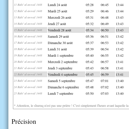
Lundi 24 août
05:28
06:45
13:44
11 Rabi' al-awwal 1448
Mardi 25 août
05:29
06:46
13:44
12 Rabi' al-awwal 1448
Mercredi 26 août
05:31
06:48
13:43
13 Rabi' al-awwal 1448
Jeudi 27 août
05:32
06:49
13:43
14 Rabi' al-awwal 1448
Vendredi 28 août
05:34
06:50
13:43
15 Rabi' al-awwal 1448
Samedi 29 août
05:36
06:51
13:42
16 Rabi' al-awwal 1448
Dimanche 30 août
05:37
06:53
13:42
17 Rabi' al-awwal 1448
Lundi 31 août
05:39
06:54
13:42
18 Rabi' al-awwal 1448
Mardi 1 septembre
05:40
06:55
13:42
19 Rabi' al-awwal 1448
Mercredi 2 septembre
05:42
06:57
13:41
20 Rabi' al-awwal 1448
Jeudi 3 septembre
05:43
06:58
13:41
21 Rabi' al-awwal 1448
Vendredi 4 septembre
05:45
06:59
13:41
22 Rabi' al-awwal 1448
Samedi 5 septembre
05:47
07:01
13:40
23 Rabi' al-awwal 1448
Dimanche 6 septembre
05:48
07:02
13:40
24 Rabi' al-awwal 1448
Lundi 7 septembre
05:50
07:03
13:40
25 Rabi' al-awwal 1448
* Attention, le shuruq n'est pas une prière ! C'est simplement l'heure avant laquelle l
Précision