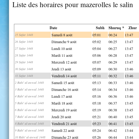
Liste des horaires pour mazerolles le salin
Date
Subh
Shuruq *
Zhur
Samedi 8 août
05:01
06:24
13:47
25 Safar 1448
Dimanche 9 août
05:02
06:25
13:47
26 Safar 1448
Lundi 10 août
05:04
06:27
13:47
27 Safar 1448
Mardi 11 août
05:06
06:28
13:47
28 Safar 1448
Mercredi 12 août
05:07
06:29
13:47
29 Safar 1448
Jeudi 13 août
05:09
06:30
13:46
30 Safar 1448
Vendredi 14 août
05:11
06:32
13:46
31 Safar 1448
Samedi 15 août
05:13
06:33
13:46
2 Rabi' al-awwal 1448
Dimanche 16 août
05:14
06:34
13:46
3 Rabi' al-awwal 1448
Lundi 17 août
05:16
06:36
13:46
4 Rabi' al-awwal 1448
Mardi 18 août
05:18
06:37
13:45
5 Rabi' al-awwal 1448
Mercredi 19 août
05:19
06:38
13:45
6 Rabi' al-awwal 1448
Jeudi 20 août
05:21
06:40
13:45
7 Rabi' al-awwal 1448
Vendredi 21 août
05:23
06:41
13:45
8 Rabi' al-awwal 1448
Samedi 22 août
05:24
06:42
13:44
9 Rabi' al-awwal 1448
Dimanche 23 août
05:26
06:44
13:44
10 Rabi' al-awwal 1448