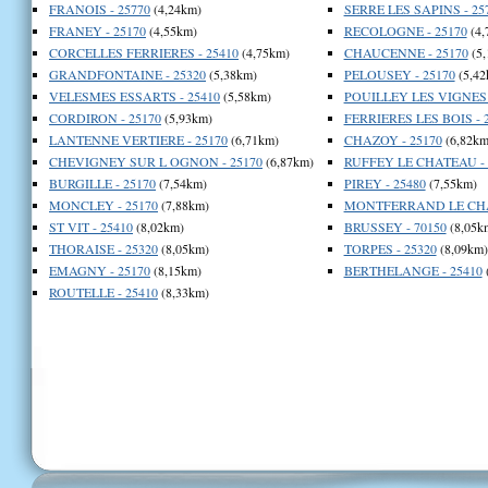
FRANOIS - 25770
(4,24km)
SERRE LES SAPINS - 25
FRANEY - 25170
(4,55km)
RECOLOGNE - 25170
(4,
CORCELLES FERRIERES - 25410
(4,75km)
CHAUCENNE - 25170
(5,
GRANDFONTAINE - 25320
(5,38km)
PELOUSEY - 25170
(5,42
VELESMES ESSARTS - 25410
(5,58km)
POUILLEY LES VIGNES 
CORDIRON - 25170
(5,93km)
FERRIERES LES BOIS - 
LANTENNE VERTIERE - 25170
(6,71km)
CHAZOY - 25170
(6,82km
CHEVIGNEY SUR L OGNON - 25170
(6,87km)
RUFFEY LE CHATEAU - 
BURGILLE - 25170
(7,54km)
PIREY - 25480
(7,55km)
MONCLEY - 25170
(7,88km)
MONTFERRAND LE CHAT
ST VIT - 25410
(8,02km)
BRUSSEY - 70150
(8,05k
THORAISE - 25320
(8,05km)
TORPES - 25320
(8,09km)
EMAGNY - 25170
(8,15km)
BERTHELANGE - 25410
ROUTELLE - 25410
(8,33km)