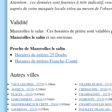
Attention : ces données sont fournies à titre indicatif, vou
auprès de votre mosquée locale et/ou au moyen de l'obser
Validité
Mazerolles le salin : Ces horaires de prière sont valables 
Mazerolles le salin
et ses environs.
Proche de Mazerolles le salin
Horaires de prières 25 Doubs
Horaires de prières Franche-Comté
Autres villes
VAUX LES PRES - 25770
(1,18km)
VILLERS BUZON - 2517
AUDEUX - 25170
(2,24km)
CHEMAUDIN - 25320
(2,
PLACEY - 25170
(2,61km)
CHAMPAGNEY - 25170
(
CORCONDRAY - 25410
(3,51km)
NOIRONTE - 25170
(3,56
DANNEMARIE SUR CRETE - 25410
(3,81km)
CHAMPVANS LES MOULI
LAVERNAY - 25170
(3,92km)
POUILLEY FRANCAIS - 