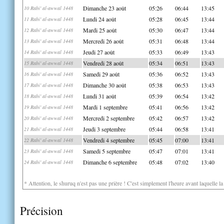
Dimanche 23 août
05:26
06:44
13:45
10 Rabi' al-awwal 1448
Lundi 24 août
05:28
06:45
13:44
11 Rabi' al-awwal 1448
Mardi 25 août
05:30
06:47
13:44
12 Rabi' al-awwal 1448
Mercredi 26 août
05:31
06:48
13:44
13 Rabi' al-awwal 1448
Jeudi 27 août
05:33
06:49
13:43
14 Rabi' al-awwal 1448
Vendredi 28 août
05:34
06:51
13:43
15 Rabi' al-awwal 1448
Samedi 29 août
05:36
06:52
13:43
16 Rabi' al-awwal 1448
Dimanche 30 août
05:38
06:53
13:43
17 Rabi' al-awwal 1448
Lundi 31 août
05:39
06:54
13:42
18 Rabi' al-awwal 1448
Mardi 1 septembre
05:41
06:56
13:42
19 Rabi' al-awwal 1448
Mercredi 2 septembre
05:42
06:57
13:42
20 Rabi' al-awwal 1448
Jeudi 3 septembre
05:44
06:58
13:41
21 Rabi' al-awwal 1448
Vendredi 4 septembre
05:45
07:00
13:41
22 Rabi' al-awwal 1448
Samedi 5 septembre
05:47
07:01
13:41
23 Rabi' al-awwal 1448
Dimanche 6 septembre
05:48
07:02
13:40
24 Rabi' al-awwal 1448
* Attention, le shuruq n'est pas une prière ! C'est simplement l'heure avant laquelle l
Précision