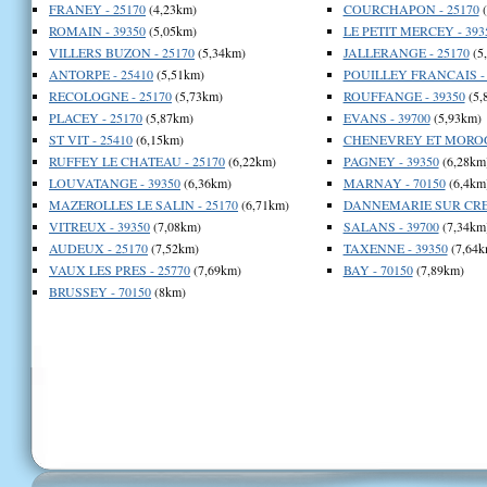
FRANEY - 25170
(4,23km)
COURCHAPON - 25170
(
ROMAIN - 39350
(5,05km)
LE PETIT MERCEY - 393
VILLERS BUZON - 25170
(5,34km)
JALLERANGE - 25170
(5
ANTORPE - 25410
(5,51km)
POUILLEY FRANCAIS - 
RECOLOGNE - 25170
(5,73km)
ROUFFANGE - 39350
(5,
PLACEY - 25170
(5,87km)
EVANS - 39700
(5,93km)
ST VIT - 25410
(6,15km)
CHENEVREY ET MOROGN
RUFFEY LE CHATEAU - 25170
(6,22km)
PAGNEY - 39350
(6,28km
LOUVATANGE - 39350
(6,36km)
MARNAY - 70150
(6,4km
MAZEROLLES LE SALIN - 25170
(6,71km)
DANNEMARIE SUR CRET
VITREUX - 39350
(7,08km)
SALANS - 39700
(7,34km
AUDEUX - 25170
(7,52km)
TAXENNE - 39350
(7,64k
VAUX LES PRES - 25770
(7,69km)
BAY - 70150
(7,89km)
BRUSSEY - 70150
(8km)