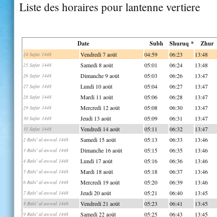
Liste des horaires pour lantenne vertiere
Date
Subh
Shuruq *
Zhur
Vendredi 7 août
04:59
06:23
13:48
24 Safar 1448
Samedi 8 août
05:01
06:24
13:48
25 Safar 1448
Dimanche 9 août
05:03
06:26
13:47
26 Safar 1448
Lundi 10 août
05:04
06:27
13:47
27 Safar 1448
Mardi 11 août
05:06
06:28
13:47
28 Safar 1448
Mercredi 12 août
05:08
06:30
13:47
29 Safar 1448
Jeudi 13 août
05:09
06:31
13:47
30 Safar 1448
Vendredi 14 août
05:11
06:32
13:47
31 Safar 1448
Samedi 15 août
05:13
06:33
13:46
2 Rabi' al-awwal 1448
Dimanche 16 août
05:15
06:35
13:46
3 Rabi' al-awwal 1448
Lundi 17 août
05:16
06:36
13:46
4 Rabi' al-awwal 1448
Mardi 18 août
05:18
06:37
13:46
5 Rabi' al-awwal 1448
Mercredi 19 août
05:20
06:39
13:46
6 Rabi' al-awwal 1448
Jeudi 20 août
05:21
06:40
13:45
7 Rabi' al-awwal 1448
Vendredi 21 août
05:23
06:41
13:45
8 Rabi' al-awwal 1448
Samedi 22 août
05:25
06:43
13:45
9 Rabi' al-awwal 1448