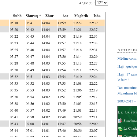
Angle
:
(?)
Subh
Shuruq *
Zhur
Asr
Maghrib
Isha
05:18
06:41
14:04
17:59
21:22
22:39
05:20
06:42
14:04
17:59
21:21
22:37
05:22
06:43
14:04
17:58
21:19
22:35
05:23
06:44
14:04
17:57
21:18
22:33
Article
05:25
06:46
14:04
17:57
21:16
22:31
05:27
06:47
14:04
17:56
21:14
22:29
Médine comme
05:28
06:48
14:03
17:55
21:13
22:27
Hajj : quelq
05:30
06:49
14:03
17:54
21:11
22:26
Hajj : 17 rai
05:32
06:51
14:03
17:54
21:10
22:24
le faire !
05:33
06:52
14:03
17:53
21:08
22:22
Des musulman
05:35
06:53
14:03
17:52
21:06
22:19
Musulman bl
05:36
06:54
14:02
17:51
21:05
22:17
2003-2013 – 
05:38
06:56
14:02
17:50
21:03
22:15
05:40
06:57
14:02
17:49
21:01
22:13
Le Guid
05:41
06:58
14:02
17:48
20:59
22:11
Sms4mus
05:43
07:00
14:01
17:47
20:58
22:09
La Citad
05:44
07:01
14:01
17:46
20:56
22:07
Calendri
05:46
07:02
14:01
17:46
20:54
22:05