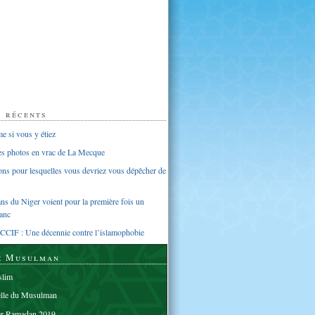
s récents
 si vous y étiez
ues photos en vrac de La Mecque
sons pour lesquelles vous devriez vous dépêcher de
s du Niger voient pour la première fois un
anc
CCIF : Une décennie contre l’islamophobie
e Musulman
lim
elle du Musulman
er Ramadan 2019