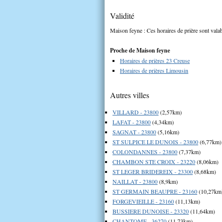
Validité
Maison feyne : Ces horaires de prière sont valab
Proche de Maison feyne
Horaires de prières 23 Creuse
Horaires de prières Limousin
Autres villes
VILLARD - 23800
(2,57km)
LAFAT - 23800
(4,34km)
SAGNAT - 23800
(5,16km)
ST SULPICE LE DUNOIS - 23800
(6,77km)
COLONDANNES - 23800
(7,37km)
CHAMBON STE CROIX - 23220
(8,06km)
ST LEGER BRIDEREIX - 23300
(8,68km)
NAILLAT - 23800
(8,9km)
ST GERMAIN BEAUPRE - 23160
(10,27km
FORGEVIEILLE - 23160
(11,13km)
BUSSIERE DUNOISE - 23320
(11,64km)
CHANTOME - 36270
(11,73km)