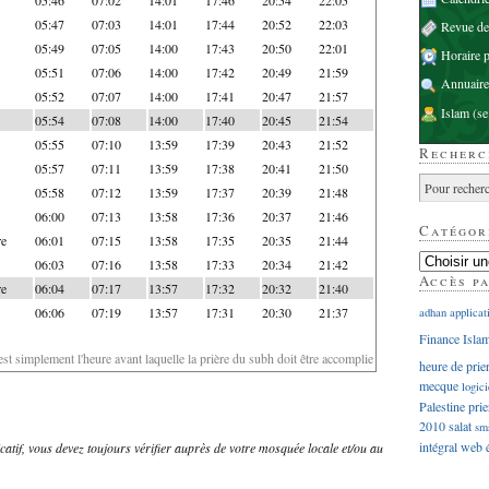
05:47
07:03
14:01
17:44
20:52
22:03
Revue d
05:49
07:05
14:00
17:43
20:50
22:01
Horaire p
05:51
07:06
14:00
17:42
20:49
21:59
Annuaire
05:52
07:07
14:00
17:41
20:47
21:57
Islam
(se
05:54
07:08
14:00
17:40
20:45
21:54
05:55
07:10
13:59
17:39
20:43
21:52
Recherc
05:57
07:11
13:59
17:38
20:41
21:50
05:58
07:12
13:59
17:37
20:39
21:48
06:00
07:13
13:58
17:36
20:37
21:46
Catégor
re
06:01
07:15
13:58
17:35
20:35
21:44
06:03
07:16
13:58
17:33
20:34
21:42
Accès p
re
06:04
07:17
13:57
17:32
20:32
21:40
06:06
07:19
13:57
17:31
20:30
21:37
adhan
applicat
Finance Isla
'est simplement l'heure avant laquelle la prière du subh doit être accomplie
heure de prie
mecque
logici
Palestine
prie
2010
salat
sm
intégral
web
dicatif, vous devez toujours vérifier auprès de votre mosquée locale et/ou au