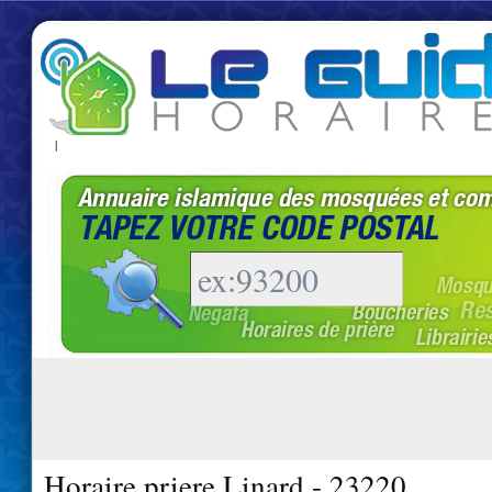
|
Horaire priere Linard - 23220