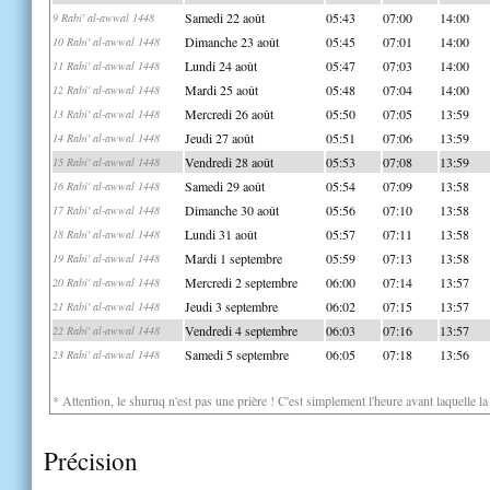
Samedi 22 août
05:43
07:00
14:00
9 Rabi' al-awwal 1448
Dimanche 23 août
05:45
07:01
14:00
10 Rabi' al-awwal 1448
Lundi 24 août
05:47
07:03
14:00
11 Rabi' al-awwal 1448
Mardi 25 août
05:48
07:04
14:00
12 Rabi' al-awwal 1448
Mercredi 26 août
05:50
07:05
13:59
13 Rabi' al-awwal 1448
Jeudi 27 août
05:51
07:06
13:59
14 Rabi' al-awwal 1448
Vendredi 28 août
05:53
07:08
13:59
15 Rabi' al-awwal 1448
Samedi 29 août
05:54
07:09
13:58
16 Rabi' al-awwal 1448
Dimanche 30 août
05:56
07:10
13:58
17 Rabi' al-awwal 1448
Lundi 31 août
05:57
07:11
13:58
18 Rabi' al-awwal 1448
Mardi 1 septembre
05:59
07:13
13:58
19 Rabi' al-awwal 1448
Mercredi 2 septembre
06:00
07:14
13:57
20 Rabi' al-awwal 1448
Jeudi 3 septembre
06:02
07:15
13:57
21 Rabi' al-awwal 1448
Vendredi 4 septembre
06:03
07:16
13:57
22 Rabi' al-awwal 1448
Samedi 5 septembre
06:05
07:18
13:56
23 Rabi' al-awwal 1448
* Attention, le shuruq n'est pas une prière ! C'est simplement l'heure avant laquelle l
Précision