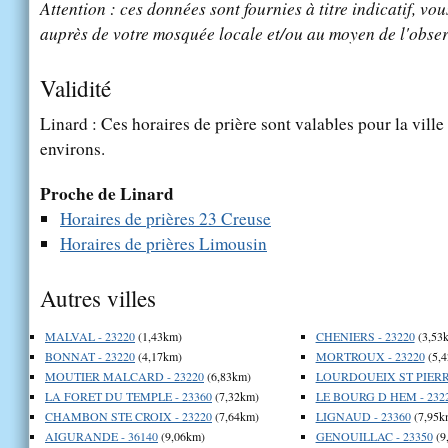
Attention : ces données sont fournies à titre indicatif, vou
auprès de votre mosquée locale et/ou au moyen de l'obser
Validité
Linard : Ces horaires de prière sont valables pour la vill
environs.
Proche de Linard
Horaires de prières 23 Creuse
Horaires de prières Limousin
Autres villes
MALVAL - 23220
(1,43km)
CHENIERS - 23220
(3,53
BONNAT - 23220
(4,17km)
MORTROUX - 23220
(5,
MOUTIER MALCARD - 23220
(6,83km)
LOURDOUEIX ST PIERRE
LA FORET DU TEMPLE - 23360
(7,32km)
LE BOURG D HEM - 232
CHAMBON STE CROIX - 23220
(7,64km)
LIGNAUD - 23360
(7,95k
AIGURANDE - 36140
(9,06km)
GENOUILLAC - 23350
(9