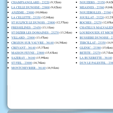
CHAMPSANGLARD - 23220
(9,32km)
NOUZIERS - 23350
(9,62
LA CELLE DUNOISE - 23800
(9,62km)
MEASNES - 23360
(9,84k
ANZEME - 23000
(10,06km)
NOUZEROLLES - 23360
(
LA CELLETTE - 23350
(12,04km)
JOUILLAT - 23220
(12,23
ST SULPICE LE DUNOIS - 23800
(12,57km)
ROCHES - 23270
(12,85k
FRESSELINES - 23450
(13,11km)
CHATELUS MALVALEIX 
ST DIZIER LES DOMAINES - 23270
(13,24km)
LOURDOUEIX ST MICHE
VILLARD - 23800
(13,47km)
BUSSIERE DUNOISE - 2
CROZON SUR VAUVRE - 36140
(14,56km)
TERCILLAT - 23350
(14,9
CREVANT - 36140
(15,37km)
GLENIC - 23380
(15,6km)
MAISON FEYNE - 23800
(15,63km)
BETETE - 23270
(15,71km
SAZERAY - 36160
(15,99km)
LA BUXERETTE - 36140
ST FIEL - 23000
(16,76km)
DUN LE PALESTEL - 238
MONTCHEVRIER - 36140
(16,91km)