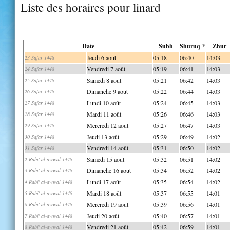
Liste des horaires pour linard
Date
Subh
Shuruq *
Zhur
Jeudi 6 août
05:18
06:40
14:03
23 Safar 1448
Vendredi 7 août
05:19
06:41
14:03
24 Safar 1448
Samedi 8 août
05:21
06:42
14:03
25 Safar 1448
Dimanche 9 août
05:22
06:44
14:03
26 Safar 1448
Lundi 10 août
05:24
06:45
14:03
27 Safar 1448
Mardi 11 août
05:26
06:46
14:03
28 Safar 1448
Mercredi 12 août
05:27
06:47
14:03
29 Safar 1448
Jeudi 13 août
05:29
06:49
14:02
30 Safar 1448
Vendredi 14 août
05:31
06:50
14:02
31 Safar 1448
Samedi 15 août
05:32
06:51
14:02
2 Rabi' al-awwal 1448
Dimanche 16 août
05:34
06:52
14:02
3 Rabi' al-awwal 1448
Lundi 17 août
05:35
06:54
14:02
4 Rabi' al-awwal 1448
Mardi 18 août
05:37
06:55
14:01
5 Rabi' al-awwal 1448
Mercredi 19 août
05:39
06:56
14:01
6 Rabi' al-awwal 1448
Jeudi 20 août
05:40
06:57
14:01
7 Rabi' al-awwal 1448
Vendredi 21 août
05:42
06:59
14:01
8 Rabi' al-awwal 1448