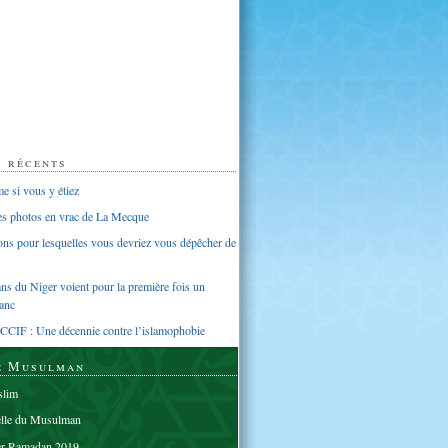
s récents
 si vous y étiez
ues photos en vrac de La Mecque
sons pour lesquelles vous devriez vous dépêcher de
s du Niger voient pour la première fois un
anc
CCIF : Une décennie contre l’islamophobie
e Musulman
lim
elle du Musulman
er Ramadan 2019