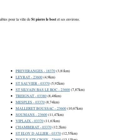
lables pour la ville de
St pierre le bost
et ses environs.
PREVERANGES - 18370
(3,81km)
LEYRAT - 23600
(4,9km)
ST SAUVIER - 03370
(5,92km)
ST SILVAIN BAS LE ROC - 23600
(7,87km)
TREIGNAT - 03380
(8,48km)
MESPLES - 03370
(8,74km)
MALLERET BOUSSAC - 23600
(10,67km)
SOUMANS - 23600
(11,47km)
VIPLAIX - 03370
(11,63km)
CHAMBERAT - 03370
(12,2km)
ST ELOY D ALLIER - 03370
(12,55km)
TOULX STE CROIX - 23600
(13,13km)