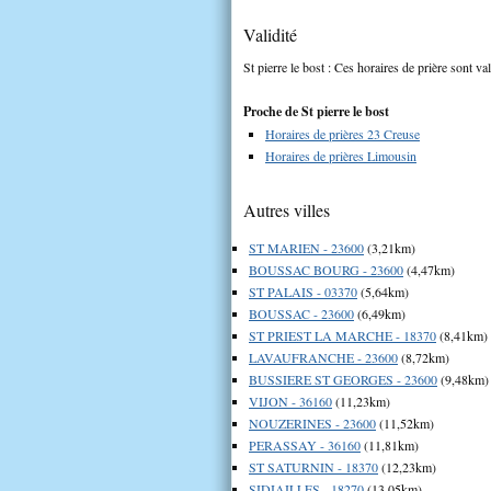
Validité
St pierre le bost : Ces horaires de prière sont va
Proche de St pierre le bost
Horaires de prières 23 Creuse
Horaires de prières Limousin
Autres villes
ST MARIEN - 23600
(3,21km)
BOUSSAC BOURG - 23600
(4,47km)
ST PALAIS - 03370
(5,64km)
BOUSSAC - 23600
(6,49km)
ST PRIEST LA MARCHE - 18370
(8,41km)
LAVAUFRANCHE - 23600
(8,72km)
BUSSIERE ST GEORGES - 23600
(9,48km)
VIJON - 36160
(11,23km)
NOUZERINES - 23600
(11,52km)
PERASSAY - 36160
(11,81km)
ST SATURNIN - 18370
(12,23km)
SIDIAILLES - 18270
(13,05km)