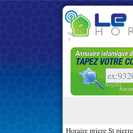
|
Horaire priere St pierr