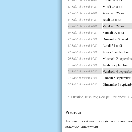
Mardi 25 août
12 Rabi' al-awwal 1448
Mercredi 26 août
13 Rabi' al-awwal 1448
Jeudi 27 août
14 Rabi' al-awwal 1448
Vendredi 28 août
15 Rabi' al-awwal 1448
Samedi 29 août
16 Rabi' al-awwal 1448
Dimanche 30 août
17 Rabi' al-awwal 1448
Lundi 31 août
18 Rabi' al-awwal 1448
Mardi 1 septembre
19 Rabi' al-awwal 1448
Mercredi 2 septembr
20 Rabi' al-awwal 1448
Jeudi 3 septembre
21 Rabi' al-awwal 1448
Vendredi 4 septembr
22 Rabi' al-awwal 1448
Samedi 5 septembre
23 Rabi' al-awwal 1448
Dimanche 6 septemb
24 Rabi' al-awwal 1448
* Attention, le shuruq n'est pas une prière ! C
Précision
Attention : ces données sont fournies à titre in
moyen de l'observation.