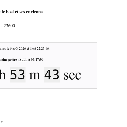
 le bost et ses environs
t - 23600
mes le
6 août 2026
et il est
22:23:17
.
haine prière :
Subh
à
03:17:00
h
m
sec
53
42
ost