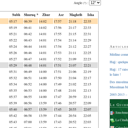
Angle
:
(?)
Subh
Shuruq *
Zhur
Asr
Maghrib
Isha
05:17
06:39
14:02
17:57
21:18
22:35
05:19
06:41
14:02
17:56
21:17
22:33
05:21
06:42
14:01
17:55
21:15
22:31
05:22
06:43
14:01
17:54
21:14
22:29
Article
05:24
06:44
14:01
17:54
21:12
22:27
05:26
06:46
14:01
17:53
21:11
22:25
Médine comme
05:27
06:47
14:01
17:52
21:09
22:23
Hajj : quelq
05:29
06:48
14:01
17:51
21:07
22:21
Hajj : 17 rai
05:31
06:49
14:00
17:51
21:06
22:19
le faire !
05:32
06:51
14:00
17:50
21:04
22:17
Des musulman
05:34
06:52
14:00
17:49
21:02
22:15
Musulman bl
05:35
06:53
14:00
17:48
21:01
22:13
2003-2013 – 
05:37
06:55
14:00
17:47
20:59
22:11
05:39
06:56
13:59
17:46
20:57
22:09
Le Guid
05:40
06:57
13:59
17:45
20:55
22:07
Sms4mus
05:42
06:58
13:59
17:44
20:54
22:05
La Citad
05:43
07:00
13:59
17:43
20:52
22:03
Calendri
05:45
07:01
13:58
17:42
20:50
22:01