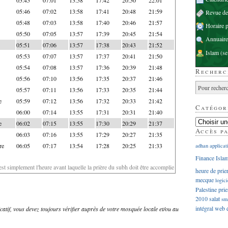
05:46
07:02
13:58
17:41
20:48
21:59
Revue d
05:48
07:03
13:58
17:40
20:46
21:57
Horaire p
05:50
07:05
13:57
17:39
20:45
21:54
Annuaire
05:51
07:06
13:57
17:38
20:43
21:52
Islam
(se
05:53
07:07
13:57
17:37
20:41
21:50
05:54
07:08
13:57
17:36
20:39
21:48
Recherc
05:56
07:10
13:56
17:35
20:37
21:46
05:57
07:11
13:56
17:33
20:35
21:44
e
05:59
07:12
13:56
17:32
20:33
21:42
Catégor
06:00
07:14
13:55
17:31
20:31
21:40
e
06:02
07:15
13:55
17:30
20:29
21:37
Accès p
06:03
07:16
13:55
17:29
20:27
21:35
re
06:05
07:17
13:54
17:28
20:25
21:33
adhan
applicat
Finance Isla
'est simplement l'heure avant laquelle la prière du subh doit être accomplie
heure de prie
mecque
logici
Palestine
prie
2010
salat
sm
intégral
web
dicatif, vous devez toujours vérifier auprès de votre mosquée locale et/ou au