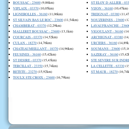
BOUSSAC - 23600
(9,86km)
ST ELOY D ALLIER - 03
VIPLAIX - 03370
(10,05km)
VIJON - 36160
(10,47km)
LIGNEROLLES - 36160
(11,06km)
TREIGNAT - 03380
(11,4
ST SILVAIN BAS LE ROC - 23600
(11,54km)
NOUZERINES - 23600
(1
CHAMBERAT - 03370
(12,29km)
LAVAUFRANCHE - 2360
MALLERET BOUSSAC - 23600
(13,1km)
VIGOULANT - 36160
(14
COURCAIS - 03370
(14,52km)
ARCHIGNAT - 03380
(14
CULAN - 18270
(14,76km)
URCIERS - 36160
(14,89k
CHATEAUMEILLANT - 18370
(14,96km)
SOUMANS - 23600
(15,1
FEUSINES - 36160
(15,42km)
SAZERAY - 36160
(15,42
ST DESIRE - 03370
(15,43km)
STE SEVERE SUR INDRE 
TERCILLAT - 23350
(15,74km)
LA CELLETTE - 63330
(1
BETETE - 23270
(15,92km)
ST MAUR - 18270
(16,74
TOULX STE CROIX - 23600
(16,79km)