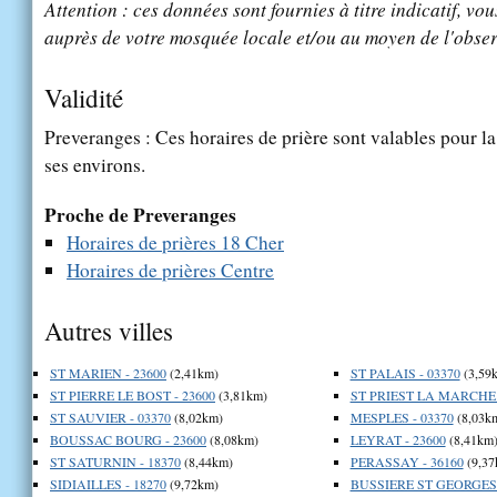
Attention : ces données sont fournies à titre indicatif, vou
auprès de votre mosquée locale et/ou au moyen de l'obser
Validité
Preveranges : Ces horaires de prière sont valables pour la
ses environs.
Proche de Preveranges
Horaires de prières 18 Cher
Horaires de prières Centre
Autres villes
ST MARIEN - 23600
(2,41km)
ST PALAIS - 03370
(3,59
ST PIERRE LE BOST - 23600
(3,81km)
ST PRIEST LA MARCHE 
ST SAUVIER - 03370
(8,02km)
MESPLES - 03370
(8,03k
BOUSSAC BOURG - 23600
(8,08km)
LEYRAT - 23600
(8,41km
ST SATURNIN - 18370
(8,44km)
PERASSAY - 36160
(9,37
SIDIAILLES - 18270
(9,72km)
BUSSIERE ST GEORGES 