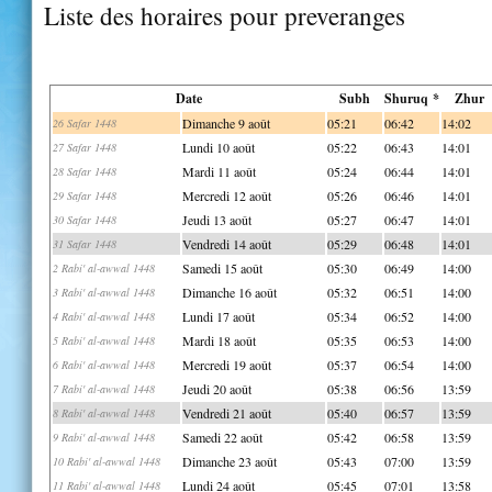
Liste des horaires pour preveranges
Date
Subh
Shuruq *
Zhur
Dimanche 9 août
05:21
06:42
14:02
26 Safar 1448
Lundi 10 août
05:22
06:43
14:01
27 Safar 1448
Mardi 11 août
05:24
06:44
14:01
28 Safar 1448
Mercredi 12 août
05:26
06:46
14:01
29 Safar 1448
Jeudi 13 août
05:27
06:47
14:01
30 Safar 1448
Vendredi 14 août
05:29
06:48
14:01
31 Safar 1448
Samedi 15 août
05:30
06:49
14:00
2 Rabi' al-awwal 1448
Dimanche 16 août
05:32
06:51
14:00
3 Rabi' al-awwal 1448
Lundi 17 août
05:34
06:52
14:00
4 Rabi' al-awwal 1448
Mardi 18 août
05:35
06:53
14:00
5 Rabi' al-awwal 1448
Mercredi 19 août
05:37
06:54
14:00
6 Rabi' al-awwal 1448
Jeudi 20 août
05:38
06:56
13:59
7 Rabi' al-awwal 1448
Vendredi 21 août
05:40
06:57
13:59
8 Rabi' al-awwal 1448
Samedi 22 août
05:42
06:58
13:59
9 Rabi' al-awwal 1448
Dimanche 23 août
05:43
07:00
13:59
10 Rabi' al-awwal 1448
Lundi 24 août
05:45
07:01
13:58
11 Rabi' al-awwal 1448