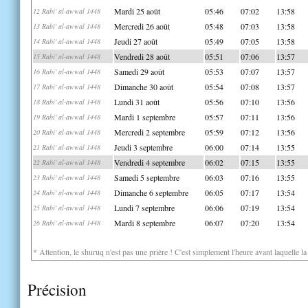
Mardi 25 août
05:46
07:02
13:58
12 Rabi' al-awwal 1448
Mercredi 26 août
05:48
07:03
13:58
13 Rabi' al-awwal 1448
Jeudi 27 août
05:49
07:05
13:58
14 Rabi' al-awwal 1448
Vendredi 28 août
05:51
07:06
13:57
15 Rabi' al-awwal 1448
Samedi 29 août
05:53
07:07
13:57
16 Rabi' al-awwal 1448
Dimanche 30 août
05:54
07:08
13:57
17 Rabi' al-awwal 1448
Lundi 31 août
05:56
07:10
13:56
18 Rabi' al-awwal 1448
Mardi 1 septembre
05:57
07:11
13:56
19 Rabi' al-awwal 1448
Mercredi 2 septembre
05:59
07:12
13:56
20 Rabi' al-awwal 1448
Jeudi 3 septembre
06:00
07:14
13:55
21 Rabi' al-awwal 1448
Vendredi 4 septembre
06:02
07:15
13:55
22 Rabi' al-awwal 1448
Samedi 5 septembre
06:03
07:16
13:55
23 Rabi' al-awwal 1448
Dimanche 6 septembre
06:05
07:17
13:54
24 Rabi' al-awwal 1448
Lundi 7 septembre
06:06
07:19
13:54
25 Rabi' al-awwal 1448
Mardi 8 septembre
06:07
07:20
13:54
26 Rabi' al-awwal 1448
* Attention, le shuruq n'est pas une prière ! C'est simplement l'heure avant laquelle l
Précision