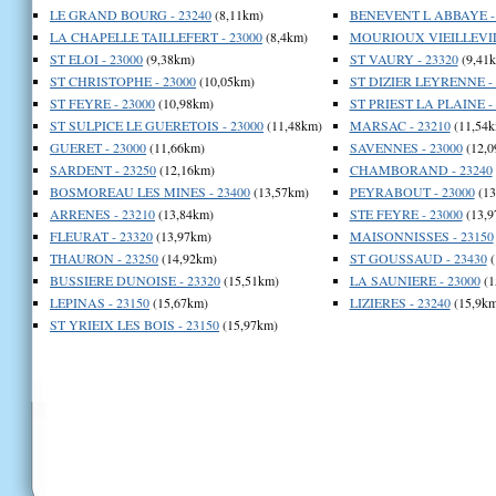
LE GRAND BOURG - 23240
(8,11km)
BENEVENT L ABBAYE - 
LA CHAPELLE TAILLEFERT - 23000
(8,4km)
MOURIOUX VIEILLEVILL
ST ELOI - 23000
(9,38km)
ST VAURY - 23320
(9,41
ST CHRISTOPHE - 23000
(10,05km)
ST DIZIER LEYRENNE - 
ST FEYRE - 23000
(10,98km)
ST PRIEST LA PLAINE - 
ST SULPICE LE GUERETOIS - 23000
(11,48km)
MARSAC - 23210
(11,54k
GUERET - 23000
(11,66km)
SAVENNES - 23000
(12,0
SARDENT - 23250
(12,16km)
CHAMBORAND - 23240
BOSMOREAU LES MINES - 23400
(13,57km)
PEYRABOUT - 23000
(13
ARRENES - 23210
(13,84km)
STE FEYRE - 23000
(13,9
FLEURAT - 23320
(13,97km)
MAISONNISSES - 23150
THAURON - 23250
(14,92km)
ST GOUSSAUD - 23430
(
BUSSIERE DUNOISE - 23320
(15,51km)
LA SAUNIERE - 23000
(1
LEPINAS - 23150
(15,67km)
LIZIERES - 23240
(15,9km
ST YRIEIX LES BOIS - 23150
(15,97km)