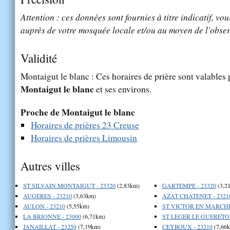
Attention : ces données sont fournies à titre indicatif, vou
auprès de votre mosquée locale et/ou au moyen de l'obser
Validité
Montaigut le blanc : Ces horaires de prière sont valables p
Montaigut le blanc
et ses environs.
Proche de Montaigut le blanc
Horaires de prières 23 Creuse
Horaires de prières Limousin
Autres villes
ST SILVAIN MONTAIGUT - 23320
(2,83km)
GARTEMPE - 23320
(3,2
AUGERES - 23210
(3,63km)
AZAT CHATENET - 2321
AULON - 23210
(5,55km)
ST VICTOR EN MARCHE 
LA BRIONNE - 23000
(6,71km)
ST LEGER LE GUERETOIS
JANAILLAT - 23250
(7,19km)
CEYROUX - 23210
(7,66