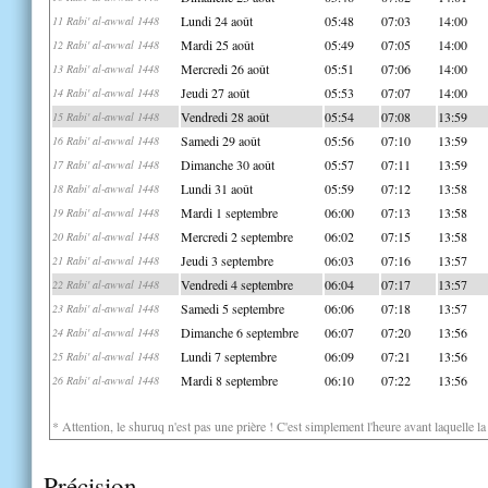
Lundi 24 août
05:48
07:03
14:00
11 Rabi' al-awwal 1448
Mardi 25 août
05:49
07:05
14:00
12 Rabi' al-awwal 1448
Mercredi 26 août
05:51
07:06
14:00
13 Rabi' al-awwal 1448
Jeudi 27 août
05:53
07:07
14:00
14 Rabi' al-awwal 1448
Vendredi 28 août
05:54
07:08
13:59
15 Rabi' al-awwal 1448
Samedi 29 août
05:56
07:10
13:59
16 Rabi' al-awwal 1448
Dimanche 30 août
05:57
07:11
13:59
17 Rabi' al-awwal 1448
Lundi 31 août
05:59
07:12
13:58
18 Rabi' al-awwal 1448
Mardi 1 septembre
06:00
07:13
13:58
19 Rabi' al-awwal 1448
Mercredi 2 septembre
06:02
07:15
13:58
20 Rabi' al-awwal 1448
Jeudi 3 septembre
06:03
07:16
13:57
21 Rabi' al-awwal 1448
Vendredi 4 septembre
06:04
07:17
13:57
22 Rabi' al-awwal 1448
Samedi 5 septembre
06:06
07:18
13:57
23 Rabi' al-awwal 1448
Dimanche 6 septembre
06:07
07:20
13:56
24 Rabi' al-awwal 1448
Lundi 7 septembre
06:09
07:21
13:56
25 Rabi' al-awwal 1448
Mardi 8 septembre
06:10
07:22
13:56
26 Rabi' al-awwal 1448
* Attention, le shuruq n'est pas une prière ! C'est simplement l'heure avant laquelle l
Précision