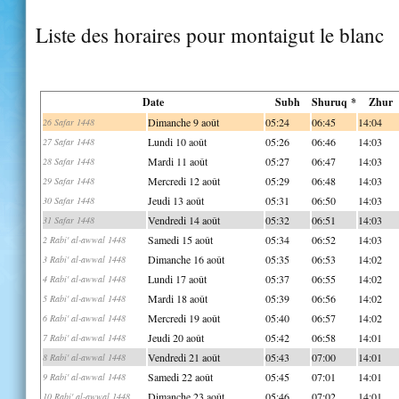
Liste des horaires pour montaigut le blanc
Date
Subh
Shuruq *
Zhur
Dimanche 9 août
05:24
06:45
14:04
26 Safar 1448
Lundi 10 août
05:26
06:46
14:03
27 Safar 1448
Mardi 11 août
05:27
06:47
14:03
28 Safar 1448
Mercredi 12 août
05:29
06:48
14:03
29 Safar 1448
Jeudi 13 août
05:31
06:50
14:03
30 Safar 1448
Vendredi 14 août
05:32
06:51
14:03
31 Safar 1448
Samedi 15 août
05:34
06:52
14:03
2 Rabi' al-awwal 1448
Dimanche 16 août
05:35
06:53
14:02
3 Rabi' al-awwal 1448
Lundi 17 août
05:37
06:55
14:02
4 Rabi' al-awwal 1448
Mardi 18 août
05:39
06:56
14:02
5 Rabi' al-awwal 1448
Mercredi 19 août
05:40
06:57
14:02
6 Rabi' al-awwal 1448
Jeudi 20 août
05:42
06:58
14:01
7 Rabi' al-awwal 1448
Vendredi 21 août
05:43
07:00
14:01
8 Rabi' al-awwal 1448
Samedi 22 août
05:45
07:01
14:01
9 Rabi' al-awwal 1448
Dimanche 23 août
05:46
07:02
14:01
10 Rabi' al-awwal 1448