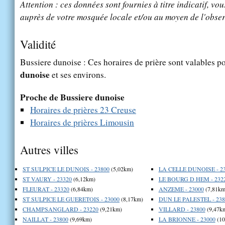
Attention : ces données sont fournies à titre indicatif, vou
auprès de votre mosquée locale et/ou au moyen de l'obser
Validité
Bussiere dunoise : Ces horaires de prière sont valables po
dunoise
et ses environs.
Proche de Bussiere dunoise
Horaires de prières 23 Creuse
Horaires de prières Limousin
Autres villes
ST SULPICE LE DUNOIS - 23800
(5,02km)
LA CELLE DUNOISE - 2
ST VAURY - 23320
(6,12km)
LE BOURG D HEM - 232
FLEURAT - 23320
(6,84km)
ANZEME - 23000
(7,81km
ST SULPICE LE GUERETOIS - 23000
(8,17km)
DUN LE PALESTEL - 238
CHAMPSANGLARD - 23220
(9,21km)
VILLARD - 23800
(9,47k
NAILLAT - 23800
(9,69km)
LA BRIONNE - 23000
(10