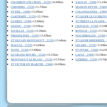
CHAMBON STE CROIX - 23220
(10,89km)
SAGNAT - 23800
(11,43k
CHENIERS - 23220
(11,53km)
MAISON FEYNE - 23800
ST FIEL - 23000
(12,05km)
COLONDANNES - 23800
GARTEMPE - 23320
(12,31km)
ST LEGER LE GUERETOIS
GUERET - 23000
(12,86km)
ST PRIEST LA PLAINE - 
GLENIC - 23380
(12,95km)
LIGNAUD - 23360
(13,08
JOUILLAT - 23220
(13,26km)
BONNAT - 23220
(13,31k
FRESSELINES - 23450
(13,62km)
NOUZEROLLES - 23360
(
ST SILVAIN MONTAIGUT - 23320
(13,64km)
ST LEGER BRIDEREIX - 
MALVAL - 23220
(13,84km)
LINARD - 23220
(13,88k
NOTH - 23300
(13,89km)
ST FEYRE - 23000
(14,01
LE GRAND BOURG - 23240
(14,21km)
LAFAT - 23800
(14,24km)
MONTAIGUT LE BLANC - 23320
(15,51km)
LIZIERES - 23240
(15,54k
ST VICTOR EN MARCHE - 23000
(16,09km)