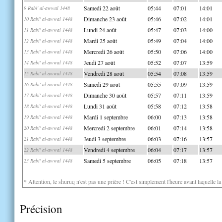
Samedi 22 août
05:44
07:01
14:01
9 Rabi' al-awwal 1448
Dimanche 23 août
05:46
07:02
14:01
10 Rabi' al-awwal 1448
Lundi 24 août
05:47
07:03
14:00
11 Rabi' al-awwal 1448
Mardi 25 août
05:49
07:04
14:00
12 Rabi' al-awwal 1448
Mercredi 26 août
05:50
07:06
14:00
13 Rabi' al-awwal 1448
Jeudi 27 août
05:52
07:07
13:59
14 Rabi' al-awwal 1448
Vendredi 28 août
05:54
07:08
13:59
15 Rabi' al-awwal 1448
Samedi 29 août
05:55
07:09
13:59
16 Rabi' al-awwal 1448
Dimanche 30 août
05:57
07:11
13:59
17 Rabi' al-awwal 1448
Lundi 31 août
05:58
07:12
13:58
18 Rabi' al-awwal 1448
Mardi 1 septembre
06:00
07:13
13:58
19 Rabi' al-awwal 1448
Mercredi 2 septembre
06:01
07:14
13:58
20 Rabi' al-awwal 1448
Jeudi 3 septembre
06:03
07:16
13:57
21 Rabi' al-awwal 1448
Vendredi 4 septembre
06:04
07:17
13:57
22 Rabi' al-awwal 1448
Samedi 5 septembre
06:05
07:18
13:57
23 Rabi' al-awwal 1448
* Attention, le shuruq n'est pas une prière ! C'est simplement l'heure avant laquelle l
Précision