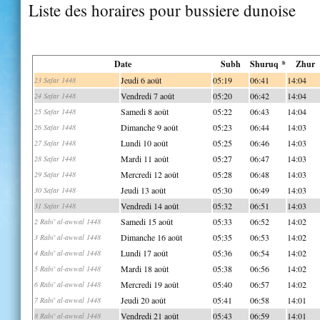
Liste des horaires pour bussiere dunoise
Date
Subh
Shuruq *
Zhur
Jeudi 6 août
05:19
06:41
14:04
23 Safar 1448
Vendredi 7 août
05:20
06:42
14:04
24 Safar 1448
Samedi 8 août
05:22
06:43
14:04
25 Safar 1448
Dimanche 9 août
05:23
06:44
14:03
26 Safar 1448
Lundi 10 août
05:25
06:46
14:03
27 Safar 1448
Mardi 11 août
05:27
06:47
14:03
28 Safar 1448
Mercredi 12 août
05:28
06:48
14:03
29 Safar 1448
Jeudi 13 août
05:30
06:49
14:03
30 Safar 1448
Vendredi 14 août
05:32
06:51
14:03
31 Safar 1448
Samedi 15 août
05:33
06:52
14:02
2 Rabi' al-awwal 1448
Dimanche 16 août
05:35
06:53
14:02
3 Rabi' al-awwal 1448
Lundi 17 août
05:36
06:54
14:02
4 Rabi' al-awwal 1448
Mardi 18 août
05:38
06:56
14:02
5 Rabi' al-awwal 1448
Mercredi 19 août
05:40
06:57
14:02
6 Rabi' al-awwal 1448
Jeudi 20 août
05:41
06:58
14:01
7 Rabi' al-awwal 1448
Vendredi 21 août
05:43
06:59
14:01
8 Rabi' al-awwal 1448