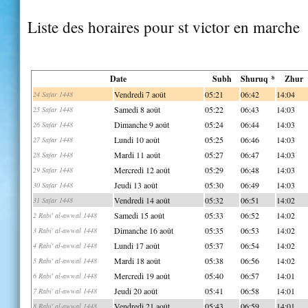
Liste des horaires pour st victor en marche
Date
Subh
Shuruq *
Zhur
Vendredi 7 août
05:21
06:42
14:04
24 Safar 1448
Samedi 8 août
05:22
06:43
14:03
25 Safar 1448
Dimanche 9 août
05:24
06:44
14:03
26 Safar 1448
Lundi 10 août
05:25
06:46
14:03
27 Safar 1448
Mardi 11 août
05:27
06:47
14:03
28 Safar 1448
Mercredi 12 août
05:29
06:48
14:03
29 Safar 1448
Jeudi 13 août
05:30
06:49
14:03
30 Safar 1448
Vendredi 14 août
05:32
06:51
14:02
31 Safar 1448
Samedi 15 août
05:33
06:52
14:02
2 Rabi' al-awwal 1448
Dimanche 16 août
05:35
06:53
14:02
3 Rabi' al-awwal 1448
Lundi 17 août
05:37
06:54
14:02
4 Rabi' al-awwal 1448
Mardi 18 août
05:38
06:56
14:02
5 Rabi' al-awwal 1448
Mercredi 19 août
05:40
06:57
14:01
6 Rabi' al-awwal 1448
Jeudi 20 août
05:41
06:58
14:01
7 Rabi' al-awwal 1448
Vendredi 21 août
05:43
06:59
14:01
8 Rabi' al-awwal 1448