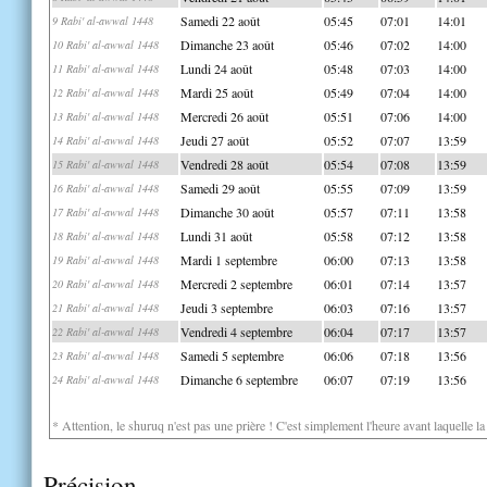
Samedi 22 août
05:45
07:01
14:01
9 Rabi' al-awwal 1448
Dimanche 23 août
05:46
07:02
14:00
10 Rabi' al-awwal 1448
Lundi 24 août
05:48
07:03
14:00
11 Rabi' al-awwal 1448
Mardi 25 août
05:49
07:04
14:00
12 Rabi' al-awwal 1448
Mercredi 26 août
05:51
07:06
14:00
13 Rabi' al-awwal 1448
Jeudi 27 août
05:52
07:07
13:59
14 Rabi' al-awwal 1448
Vendredi 28 août
05:54
07:08
13:59
15 Rabi' al-awwal 1448
Samedi 29 août
05:55
07:09
13:59
16 Rabi' al-awwal 1448
Dimanche 30 août
05:57
07:11
13:58
17 Rabi' al-awwal 1448
Lundi 31 août
05:58
07:12
13:58
18 Rabi' al-awwal 1448
Mardi 1 septembre
06:00
07:13
13:58
19 Rabi' al-awwal 1448
Mercredi 2 septembre
06:01
07:14
13:57
20 Rabi' al-awwal 1448
Jeudi 3 septembre
06:03
07:16
13:57
21 Rabi' al-awwal 1448
Vendredi 4 septembre
06:04
07:17
13:57
22 Rabi' al-awwal 1448
Samedi 5 septembre
06:06
07:18
13:56
23 Rabi' al-awwal 1448
Dimanche 6 septembre
06:07
07:19
13:56
24 Rabi' al-awwal 1448
* Attention, le shuruq n'est pas une prière ! C'est simplement l'heure avant laquelle l
Précision