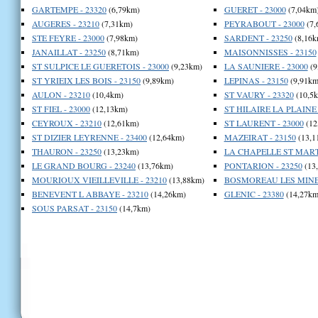
GARTEMPE - 23320
(6,79km)
GUERET - 23000
(7,04km
AUGERES - 23210
(7,31km)
PEYRABOUT - 23000
(7,
STE FEYRE - 23000
(7,98km)
SARDENT - 23250
(8,16k
JANAILLAT - 23250
(8,71km)
MAISONNISSES - 23150
ST SULPICE LE GUERETOIS - 23000
(9,23km)
LA SAUNIERE - 23000
(9
ST YRIEIX LES BOIS - 23150
(9,89km)
LEPINAS - 23150
(9,91km
AULON - 23210
(10,4km)
ST VAURY - 23320
(10,5
ST FIEL - 23000
(12,13km)
ST HILAIRE LA PLAINE 
CEYROUX - 23210
(12,61km)
ST LAURENT - 23000
(12
ST DIZIER LEYRENNE - 23400
(12,64km)
MAZEIRAT - 23150
(13,1
THAURON - 23250
(13,23km)
LA CHAPELLE ST MARTI
LE GRAND BOURG - 23240
(13,76km)
PONTARION - 23250
(13
MOURIOUX VIEILLEVILLE - 23210
(13,88km)
BOSMOREAU LES MINES
BENEVENT L ABBAYE - 23210
(14,26km)
GLENIC - 23380
(14,27km
SOUS PARSAT - 23150
(14,7km)