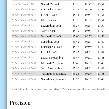
Samedi 22 août
05:30
06:49
13:51
9 Rabi' al-awwal 1448
Dimanche 23 août
05:32
06:50
13:51
10 Rabi' al-awwal 1448
Lundi 24 août
05:34
06:51
13:51
11 Rabi' al-awwal 1448
Mardi 25 août
05:35
06:53
13:51
12 Rabi' al-awwal 1448
Mercredi 26 août
05:37
06:54
13:50
13 Rabi' al-awwal 1448
Jeudi 27 août
05:39
06:55
13:50
14 Rabi' al-awwal 1448
Vendredi 28 août
05:40
06:57
13:50
15 Rabi' al-awwal 1448
Samedi 29 août
05:42
06:58
13:49
16 Rabi' al-awwal 1448
Dimanche 30 août
05:43
06:59
13:49
17 Rabi' al-awwal 1448
Lundi 31 août
05:45
07:01
13:49
18 Rabi' al-awwal 1448
Mardi 1 septembre
05:47
07:02
13:48
19 Rabi' al-awwal 1448
Mercredi 2 septembre
05:48
07:03
13:48
20 Rabi' al-awwal 1448
Jeudi 3 septembre
05:50
07:05
13:48
21 Rabi' al-awwal 1448
Vendredi 4 septembre
05:51
07:06
13:48
22 Rabi' al-awwal 1448
Samedi 5 septembre
05:53
07:07
13:47
23 Rabi' al-awwal 1448
* Attention, le shuruq n'est pas une prière ! C'est simplement l'heure avant laquelle l
Précision