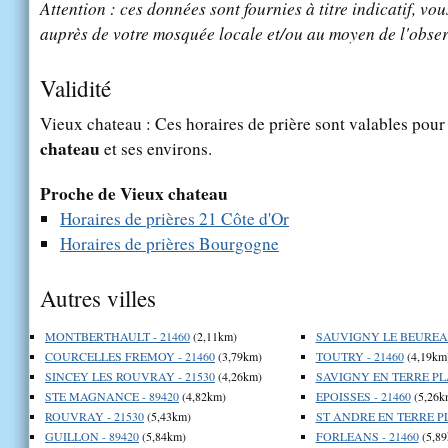
Attention : ces données sont fournies à titre indicatif, vou
auprès de votre mosquée locale et/ou au moyen de l'obser
Validité
Vieux chateau : Ces horaires de prière sont valables pour 
chateau
et ses environs.
Proche de Vieux chateau
Horaires de prières 21 Côte d'Or
Horaires de prières Bourgogne
Autres villes
MONTBERTHAULT - 21460
(2,11km)
SAUVIGNY LE BEUREAL
COURCELLES FREMOY - 21460
(3,79km)
TOUTRY - 21460
(4,19km
SINCEY LES ROUVRAY - 21530
(4,26km)
SAVIGNY EN TERRE PLA
STE MAGNANCE - 89420
(4,82km)
EPOISSES - 21460
(5,26k
ROUVRAY - 21530
(5,43km)
ST ANDRE EN TERRE PL
GUILLON - 89420
(5,84km)
FORLEANS - 21460
(5,89