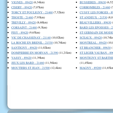
VIGNES - 89420
(6,34km)
BUSSIERES - 89630
(6,5
CISERY - 89420
(7,07km)
CORROMBLES - 21460
(
TORCY ET POULIGNY - 21460
(7,32km)
CUSSY LES FORGES - 8
THOSTE - 21460
(7,93km)
ST ANDEUX - 21530
(8,
TREVILLY - 89420
(8,68km)
BEAUVILLIERS - 89630
(
CORSAINT - 21460
(9,3km)
BARD LES EPOISSES - 2
PISY - 89420
(9,65km)
ST GERMAIN DE MODEO
VIC DE CHASSENAY - 21140
(10,02km)
SCEAUX - 89420
(10,74k
LA ROCHE EN BRENIL - 21530
(10,76km)
MONTREAL - 89420
(10,
SANTIGNY - 89420
(11,02km)
ST BRANCHER - 89630
(
DOMPIERRE EN MORVAN - 21390
(11,21km)
ST LEGER VAUBAN - 89
VASSY - 89420
(11,39km)
MONTIGNY ST BARTHEL
JEUX LES BARD - 21460
(11,56km)
(11,45km)
MOUTIERS ST JEAN - 21500
(12,4km)
MAGNY - 89200
(11,65k