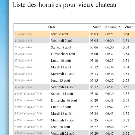
Liste des horaires pour vieux chateau
Date
Subh
Shuruq *
Zhur
Jeudi 6 août
05:03
06:28
13:54
23 Safar 1448
Vendredi 7 août
05:05
06:29
13:54
24 Safar 1448
Samedi 8 août
05:06
06:30
13:54
25 Safar 1448
Dimanche 9 août
05:08
06:32
13:54
26 Safar 1448
Lundi 10 août
05:10
06:33
13:54
27 Safar 1448
Mardi 11 août
05:12
06:34
13:54
28 Safar 1448
Mercredi 12 août
05:13
06:36
13:54
29 Safar 1448
Jeudi 13 août
05:15
06:37
13:53
30 Safar 1448
Vendredi 14 août
05:17
06:38
13:53
31 Safar 1448
Samedi 15 août
05:18
06:39
13:53
2 Rabi' al-awwal 1448
Dimanche 16 août
05:20
06:41
13:53
3 Rabi' al-awwal 1448
Lundi 17 août
05:22
06:42
13:53
4 Rabi' al-awwal 1448
Mardi 18 août
05:24
06:43
13:52
5 Rabi' al-awwal 1448
Mercredi 19 août
05:25
06:45
13:52
6 Rabi' al-awwal 1448
Jeudi 20 août
05:27
06:46
13:52
7 Rabi' al-awwal 1448
Vendredi 21 août
05:29
06:47
13:52
8 Rabi' al-awwal 1448