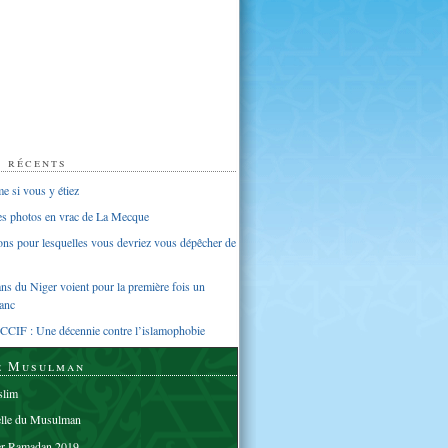
s récents
 si vous y étiez
ues photos en vrac de La Mecque
sons pour lesquelles vous devriez vous dépêcher de
s du Niger voient pour la première fois un
anc
CCIF : Une décennie contre l’islamophobie
e Musulman
lim
elle du Musulman
er Ramadan 2019