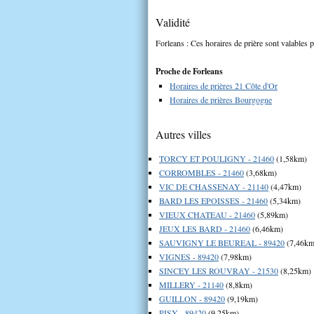
Validité
Forleans : Ces horaires de prière sont valables p
Proche de Forleans
Horaires de prières 21 Côte d'Or
Horaires de prières Bourgogne
Autres villes
TORCY ET POULIGNY - 21460
(1,58km)
CORROMBLES - 21460
(3,68km)
VIC DE CHASSENAY - 21140
(4,47km)
BARD LES EPOISSES - 21460
(5,34km)
VIEUX CHATEAU - 21460
(5,89km)
JEUX LES BARD - 21460
(6,46km)
SAUVIGNY LE BEUREAL - 89420
(7,46km
VIGNES - 89420
(7,98km)
SINCEY LES ROUVRAY - 21530
(8,25km)
MILLERY - 21140
(8,8km)
GUILLON - 89420
(9,19km)
PISY - 89420
(9,25km)