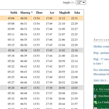
Angle
:
(?)
Subh
Shuruq *
Zhur
Asr
Maghrib
Isha
05:06
06:30
13:54
17:49
21:12
22:31
05:08
06:31
13:54
17:49
21:10
22:29
05:09
06:33
13:54
17:48
21:09
22:27
05:11
06:34
13:53
17:47
21:07
22:25
Article
05:13
06:35
13:53
17:46
21:06
22:23
05:15
06:36
13:53
17:45
21:04
22:20
Médine comme
05:16
06:38
13:53
17:45
21:02
22:18
Hajj : quelq
05:18
06:39
13:53
17:44
21:00
22:16
Hajj : 17 rai
05:20
06:40
13:52
17:43
20:59
22:14
le faire !
05:22
06:42
13:52
17:42
20:57
22:12
Des musulman
05:23
06:43
13:52
17:41
20:55
22:10
Musulman bl
05:25
06:44
13:52
17:40
20:53
22:08
2003-2013 – 
05:27
06:46
13:52
17:39
20:52
22:06
05:28
06:47
13:51
17:38
20:50
22:03
Le Guid
05:30
06:48
13:51
17:37
20:48
22:01
Sms4mus
05:32
06:50
13:51
17:36
20:46
21:59
La Citad
05:33
06:51
13:51
17:35
20:44
21:57
Calendri
05:35
06:52
13:50
17:34
20:42
21:55