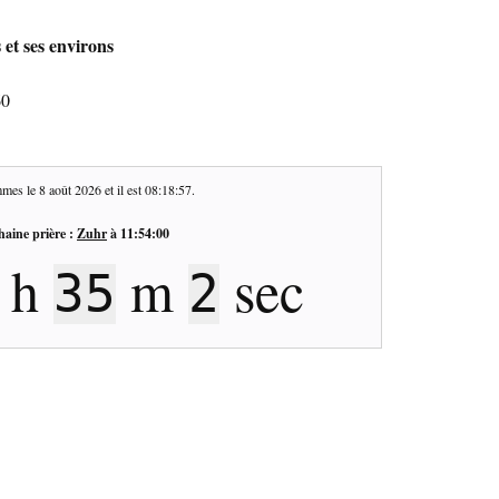
 et ses environs
60
mes le
8 août 2026
et il est
08:18:57
.
haine prière :
Zuhr
à
11:54:00
h
m
sec
35
2