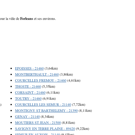
our la ville de
Forleans
et ses environs.
EPOISSES - 21460
(3,64km)
MONTBERTHAULT - 21460
(3,86km)
COURCELLES FREMOY - 21460
(4,61km)
THOSTE - 21460
(5,35km)
CORSAINT - 21460
(6,11km)
TOUTRY - 21460
(6,91km)
)
COURCELLES LES SEMUR - 21140
(7,72km)
MONTIGNY ST BARTHELEMY - 21390
(8,11km)
GENAY - 21140
(8,34km)
MOUTIERS ST JEAN - 21500
(8,81km)
SAVIGNY EN TERRE PLAINE - 89420
(9,22km)
SEMUR EN AUXOIS - 21140
(9,43km)