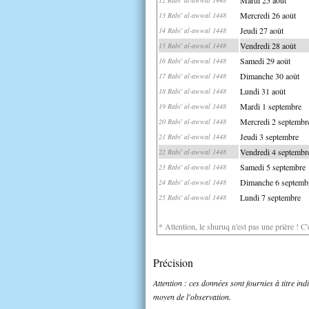
Mercredi 26 août
13 Rabi' al-awwal 1448
Jeudi 27 août
14 Rabi' al-awwal 1448
Vendredi 28 août
15 Rabi' al-awwal 1448
Samedi 29 août
16 Rabi' al-awwal 1448
Dimanche 30 août
17 Rabi' al-awwal 1448
Lundi 31 août
18 Rabi' al-awwal 1448
Mardi 1 septembre
19 Rabi' al-awwal 1448
Mercredi 2 septembr
20 Rabi' al-awwal 1448
Jeudi 3 septembre
21 Rabi' al-awwal 1448
Vendredi 4 septembr
22 Rabi' al-awwal 1448
Samedi 5 septembre
23 Rabi' al-awwal 1448
Dimanche 6 septemb
24 Rabi' al-awwal 1448
Lundi 7 septembre
25 Rabi' al-awwal 1448
* Attention, le shuruq n'est pas une prière ! C
Précision
Attention : ces données sont fournies à titre in
moyen de l'observation.