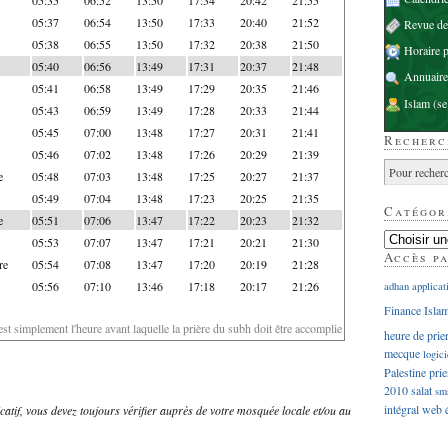
05:37
06:54
13:50
17:33
20:40
21:52
Revue d
05:38
06:55
13:50
17:32
20:38
21:50
Horaire p
05:40
06:56
13:49
17:31
20:37
21:48
Annuaire
05:41
06:58
13:49
17:29
20:35
21:46
Islam
(se
05:43
06:59
13:49
17:28
20:33
21:44
05:45
07:00
13:48
17:27
20:31
21:41
Recherc
05:46
07:02
13:48
17:26
20:29
21:39
e
05:48
07:03
13:48
17:25
20:27
21:37
05:49
07:04
13:48
17:23
20:25
21:35
Catégor
e
05:51
07:06
13:47
17:22
20:23
21:32
05:53
07:07
13:47
17:21
20:21
21:30
Accès p
re
05:54
07:08
13:47
17:20
20:19
21:28
05:56
07:10
13:46
17:18
20:17
21:26
adhan
applicat
Finance Isla
'est simplement l'heure avant laquelle la prière du subh doit être accomplie
heure de prie
mecque
logici
Palestine
prie
2010
salat
sm
intégral
web
dicatif, vous devez toujours vérifier auprès de votre mosquée locale et/ou au