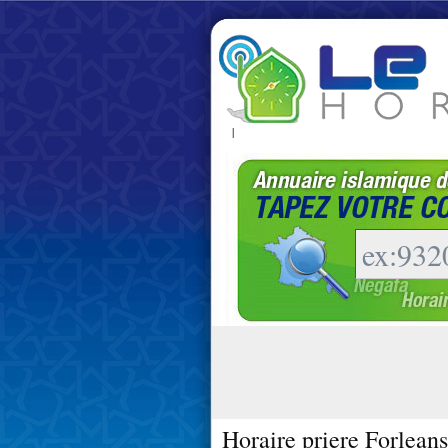
|
Horaire priere Forlean