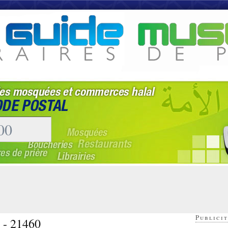
Publicit
s - 21460