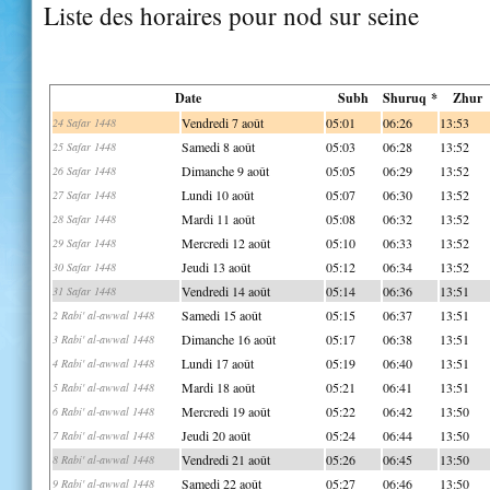
Liste des horaires pour nod sur seine
Date
Subh
Shuruq *
Zhur
Vendredi 7 août
05:01
06:26
13:53
24 Safar 1448
Samedi 8 août
05:03
06:28
13:52
25 Safar 1448
Dimanche 9 août
05:05
06:29
13:52
26 Safar 1448
Lundi 10 août
05:07
06:30
13:52
27 Safar 1448
Mardi 11 août
05:08
06:32
13:52
28 Safar 1448
Mercredi 12 août
05:10
06:33
13:52
29 Safar 1448
Jeudi 13 août
05:12
06:34
13:52
30 Safar 1448
Vendredi 14 août
05:14
06:36
13:51
31 Safar 1448
Samedi 15 août
05:15
06:37
13:51
2 Rabi' al-awwal 1448
Dimanche 16 août
05:17
06:38
13:51
3 Rabi' al-awwal 1448
Lundi 17 août
05:19
06:40
13:51
4 Rabi' al-awwal 1448
Mardi 18 août
05:21
06:41
13:51
5 Rabi' al-awwal 1448
Mercredi 19 août
05:22
06:42
13:50
6 Rabi' al-awwal 1448
Jeudi 20 août
05:24
06:44
13:50
7 Rabi' al-awwal 1448
Vendredi 21 août
05:26
06:45
13:50
8 Rabi' al-awwal 1448
Samedi 22 août
05:27
06:46
13:50
9 Rabi' al-awwal 1448