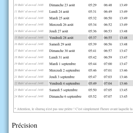
Dimanche 23 août
05:29
06:48
13:49
10 Rabi' al-awwal 1448
Lundi 24 août
05:31
06:49
13:49
11 Rabi' al-awwal 1448
Mardi 25 août
05:32
06:50
13:49
12 Rabi' al-awwal 1448
Mercredi 26 août
05:34
06:52
13:49
13 Rabi' al-awwal 1448
Jeudi 27 août
05:36
06:53
13:48
14 Rabi' al-awwal 1448
Vendredi 28 août
05:37
06:55
13:48
15 Rabi' al-awwal 1448
Samedi 29 août
05:39
06:56
13:48
16 Rabi' al-awwal 1448
Dimanche 30 août
05:41
06:57
13:47
17 Rabi' al-awwal 1448
Lundi 31 août
05:42
06:59
13:47
18 Rabi' al-awwal 1448
Mardi 1 septembre
05:44
07:00
13:47
19 Rabi' al-awwal 1448
Mercredi 2 septembre
05:46
07:01
13:46
20 Rabi' al-awwal 1448
Jeudi 3 septembre
05:47
07:03
13:46
21 Rabi' al-awwal 1448
Vendredi 4 septembre
05:49
07:04
13:46
22 Rabi' al-awwal 1448
Samedi 5 septembre
05:50
07:05
13:45
23 Rabi' al-awwal 1448
Dimanche 6 septembre
05:52
07:07
13:45
24 Rabi' al-awwal 1448
* Attention, le shuruq n'est pas une prière ! C'est simplement l'heure avant laquelle l
Précision