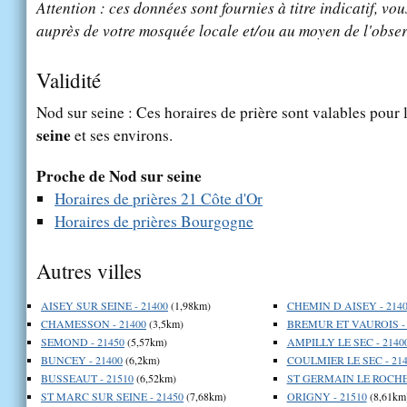
Attention : ces données sont fournies à titre indicatif, vou
auprès de votre mosquée locale et/ou au moyen de l'obser
Validité
Nod sur seine : Ces horaires de prière sont valables pour 
seine
et ses environs.
Proche de Nod sur seine
Horaires de prières 21 Côte d'Or
Horaires de prières Bourgogne
Autres villes
AISEY SUR SEINE - 21400
(1,98km)
CHEMIN D AISEY - 214
CHAMESSON - 21400
(3,5km)
BREMUR ET VAUROIS - 
SEMOND - 21450
(5,57km)
AMPILLY LE SEC - 2140
BUNCEY - 21400
(6,2km)
COULMIER LE SEC - 214
BUSSEAUT - 21510
(6,52km)
ST GERMAIN LE ROCHEU
ST MARC SUR SEINE - 21450
(7,68km)
ORIGNY - 21510
(8,61km