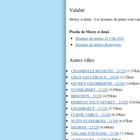
Validité
Morey st denis : Ces horaires de prière sont val
Proche de Morey st denis
Horaires de prières 21 Côte d'Or
Horaires de prières Bourgogne
Autres villes
CHAMBOLLE MUSIGNY - 21220
(1,37km
GILLY LES CITEAUX - 21640
(3,12km)
GEVREY CHAMBERTIN - 21220
(3,64km)
ST PHILIBERT - 21220
(3,95km)
BROCHON - 21220
(4,93km)
EPERNAY SOUS GEVREY - 21220
(5,61k
CHAMBOEUF - 21220
(5,74km)
CURTIL VERGY - 21220
(6,19km)
NUITS ST GEORGES - 21700
(6,47km)
SEGROIS - 21220
(6,68km)
VILLARS FONTAINE - 21700
(7,34km)
AGENCOURT - 21700
(7,54km)