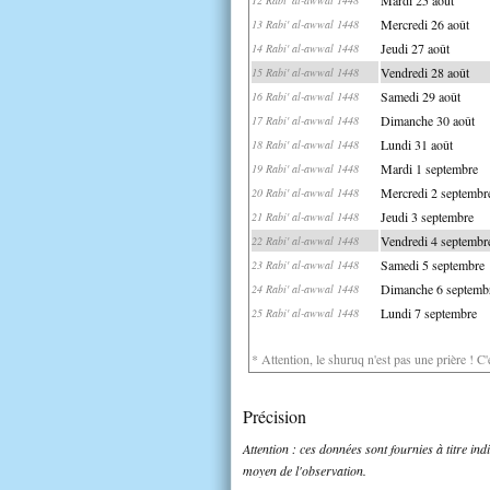
Mercredi 26 août
13 Rabi' al-awwal 1448
Jeudi 27 août
14 Rabi' al-awwal 1448
Vendredi 28 août
15 Rabi' al-awwal 1448
Samedi 29 août
16 Rabi' al-awwal 1448
Dimanche 30 août
17 Rabi' al-awwal 1448
Lundi 31 août
18 Rabi' al-awwal 1448
Mardi 1 septembre
19 Rabi' al-awwal 1448
Mercredi 2 septembr
20 Rabi' al-awwal 1448
Jeudi 3 septembre
21 Rabi' al-awwal 1448
Vendredi 4 septembr
22 Rabi' al-awwal 1448
Samedi 5 septembre
23 Rabi' al-awwal 1448
Dimanche 6 septemb
24 Rabi' al-awwal 1448
Lundi 7 septembre
25 Rabi' al-awwal 1448
* Attention, le shuruq n'est pas une prière ! C
Précision
Attention : ces données sont fournies à titre in
moyen de l'observation.