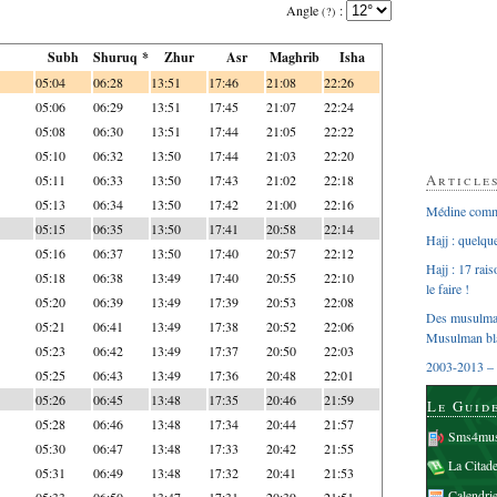
Angle
:
(?)
Subh
Shuruq *
Zhur
Asr
Maghrib
Isha
05:04
06:28
13:51
17:46
21:08
22:26
05:06
06:29
13:51
17:45
21:07
22:24
05:08
06:30
13:51
17:44
21:05
22:22
05:10
06:32
13:50
17:44
21:03
22:20
Article
05:11
06:33
13:50
17:43
21:02
22:18
05:13
06:34
13:50
17:42
21:00
22:16
Médine comme
05:15
06:35
13:50
17:41
20:58
22:14
Hajj : quelq
05:16
06:37
13:50
17:40
20:57
22:12
Hajj : 17 rai
05:18
06:38
13:49
17:40
20:55
22:10
le faire !
05:20
06:39
13:49
17:39
20:53
22:08
Des musulman
05:21
06:41
13:49
17:38
20:52
22:06
Musulman bl
05:23
06:42
13:49
17:37
20:50
22:03
2003-2013 – 
05:25
06:43
13:49
17:36
20:48
22:01
05:26
06:45
13:48
17:35
20:46
21:59
Le Guid
05:28
06:46
13:48
17:34
20:44
21:57
Sms4mus
05:30
06:47
13:48
17:33
20:42
21:55
La Citad
05:31
06:49
13:48
17:32
20:41
21:53
Calendri
05:33
06:50
13:47
17:31
20:39
21:51