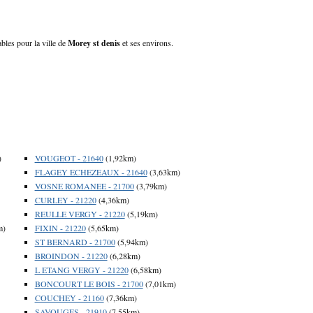
ables pour la ville de
Morey st denis
et ses environs.
)
VOUGEOT - 21640
(1,92km)
FLAGEY ECHEZEAUX - 21640
(3,63km)
VOSNE ROMANEE - 21700
(3,79km)
CURLEY - 21220
(4,36km)
REULLE VERGY - 21220
(5,19km)
m)
FIXIN - 21220
(5,65km)
ST BERNARD - 21700
(5,94km)
BROINDON - 21220
(6,28km)
L ETANG VERGY - 21220
(6,58km)
BONCOURT LE BOIS - 21700
(7,01km)
COUCHEY - 21160
(7,36km)
SAVOUGES - 21910
(7,55km)