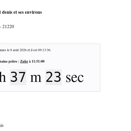
 denis et ses environs
 - 21220
mes le
8 août 2026
et il est
09:13:37
.
haine prière :
Zuhr
à
11:51:00
h
m
sec
37
22
is