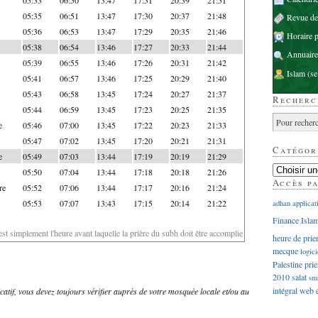
05:35
06:51
13:47
17:30
20:37
21:48
Revue d
05:36
06:53
13:47
17:29
20:35
21:46
Horaire p
05:38
06:54
13:46
17:27
20:33
21:44
Annuaire
05:39
06:55
13:46
17:26
20:31
21:42
Islam
(se
05:41
06:57
13:46
17:25
20:29
21:40
05:43
06:58
13:45
17:24
20:27
21:37
Recherc
05:44
06:59
13:45
17:23
20:25
21:35
e
05:46
07:00
13:45
17:22
20:23
21:33
05:47
07:02
13:45
17:20
20:21
21:31
Catégor
e
05:49
07:03
13:44
17:19
20:19
21:29
05:50
07:04
13:44
17:18
20:18
21:26
Accès p
re
05:52
07:06
13:44
17:17
20:16
21:24
05:53
07:07
13:43
17:15
20:14
21:22
adhan
applicat
Finance Isla
'est simplement l'heure avant laquelle la prière du subh doit être accomplie
heure de prie
mecque
logici
Palestine
prie
2010
salat
sm
intégral
web
dicatif, vous devez toujours vérifier auprès de votre mosquée locale et/ou au