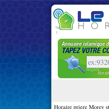
|
Horaire priere Morey s