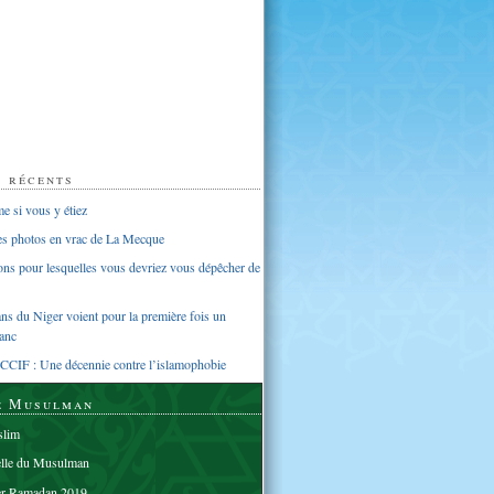
s récents
 si vous y étiez
ues photos en vrac de La Mecque
sons pour lesquelles vous devriez vous dépêcher de
s du Niger voient pour la première fois un
anc
CCIF : Une décennie contre l’islamophobie
e Musulman
lim
elle du Musulman
er Ramadan 2019