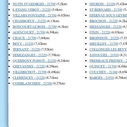
NUITS ST GEORGES - 21700
(5,2km)
SEGROIS - 21220
(5,42km
L ETANG VERGY - 21220
(5,6km)
ST BERNARD - 21700
(5
VILLARS FONTAINE - 21700
(6,02km)
EPERNAY SOUS GEVREY
CHAMBOEUF - 21220
(6,13km)
BROCHON - 21220
(6,2k
BONCOURT LE BOIS - 21700
(6,3km)
MESSANGES - 21220
(6,
AGENCOURT - 21700
(6,59km)
FIXIN - 21220
(6,93km)
CHAUX - 21700
(7,06km)
BROINDON - 21220
(7,1
BEVY - 21220
(7,42km)
MEUILLEY - 21700
(7,43
TERNANT - 21220
(7,52km)
COLLONGES LES BEVY -
SEMEZANGES - 21220
(7,79km)
SAVOUGES - 21910
(8,21
QUEMIGNY POISOT - 21220
(8,24km)
PREMEAUX PRISSEY - 2
CHEVANNES - 21220
(8,29km)
QUINCEY - 21700
(8,48k
VILLEBICHOT - 21700
(8,49km)
COUCHEY - 21160
(8,65
CLEMENCEY - 21220
(8,71km)
BARGES - 21910
(8,76km
COMBLANCHIEN - 21700
(9,27km)