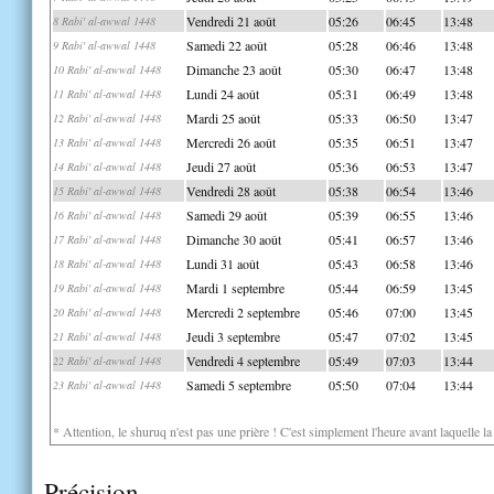
Vendredi 21 août
05:26
06:45
13:48
8 Rabi' al-awwal 1448
Samedi 22 août
05:28
06:46
13:48
9 Rabi' al-awwal 1448
Dimanche 23 août
05:30
06:47
13:48
10 Rabi' al-awwal 1448
Lundi 24 août
05:31
06:49
13:48
11 Rabi' al-awwal 1448
Mardi 25 août
05:33
06:50
13:47
12 Rabi' al-awwal 1448
Mercredi 26 août
05:35
06:51
13:47
13 Rabi' al-awwal 1448
Jeudi 27 août
05:36
06:53
13:47
14 Rabi' al-awwal 1448
Vendredi 28 août
05:38
06:54
13:46
15 Rabi' al-awwal 1448
Samedi 29 août
05:39
06:55
13:46
16 Rabi' al-awwal 1448
Dimanche 30 août
05:41
06:57
13:46
17 Rabi' al-awwal 1448
Lundi 31 août
05:43
06:58
13:46
18 Rabi' al-awwal 1448
Mardi 1 septembre
05:44
06:59
13:45
19 Rabi' al-awwal 1448
Mercredi 2 septembre
05:46
07:00
13:45
20 Rabi' al-awwal 1448
Jeudi 3 septembre
05:47
07:02
13:45
21 Rabi' al-awwal 1448
Vendredi 4 septembre
05:49
07:03
13:44
22 Rabi' al-awwal 1448
Samedi 5 septembre
05:50
07:04
13:44
23 Rabi' al-awwal 1448
* Attention, le shuruq n'est pas une prière ! C'est simplement l'heure avant laquelle l
Précision