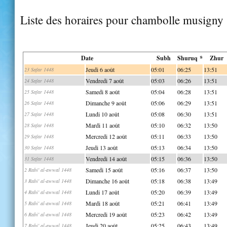
Liste des horaires pour chambolle musigny
Date
Subh
Shuruq *
Zhur
Jeudi 6 août
05:01
06:25
13:51
23 Safar 1448
Vendredi 7 août
05:03
06:26
13:51
24 Safar 1448
Samedi 8 août
05:04
06:28
13:51
25 Safar 1448
Dimanche 9 août
05:06
06:29
13:51
26 Safar 1448
Lundi 10 août
05:08
06:30
13:51
27 Safar 1448
Mardi 11 août
05:10
06:32
13:50
28 Safar 1448
Mercredi 12 août
05:11
06:33
13:50
29 Safar 1448
Jeudi 13 août
05:13
06:34
13:50
30 Safar 1448
Vendredi 14 août
05:15
06:36
13:50
31 Safar 1448
Samedi 15 août
05:16
06:37
13:50
2 Rabi' al-awwal 1448
Dimanche 16 août
05:18
06:38
13:49
3 Rabi' al-awwal 1448
Lundi 17 août
05:20
06:39
13:49
4 Rabi' al-awwal 1448
Mardi 18 août
05:21
06:41
13:49
5 Rabi' al-awwal 1448
Mercredi 19 août
05:23
06:42
13:49
6 Rabi' al-awwal 1448
Jeudi 20 août
05:25
06:43
13:49
7 Rabi' al-awwal 1448