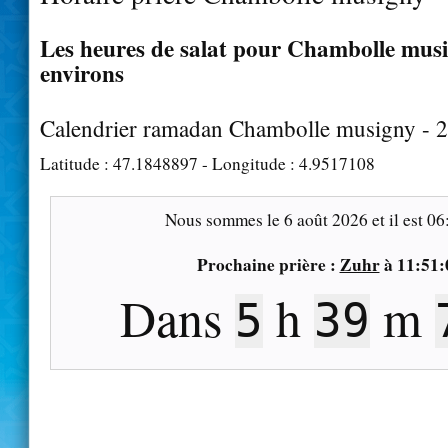
Les heures de salat pour Chambolle musi
environs
Calendrier ramadan Chambolle musigny - 
Latitude :
47.1848897
- Longitude :
4.9517108
Nous sommes le
6 août 2026
et il est
06
Prochaine prière :
Zuhr
à
11:51:
Dans
h
m
5
39