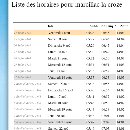
Liste des horaires pour marcillac la croze
Date
Subh
Shuruq *
Zhur
Vendredi 7 août
05:26
06:45
14:04
24 Safar 1448
Samedi 8 août
05:27
06:46
14:04
25 Safar 1448
Dimanche 9 août
05:29
06:47
14:04
26 Safar 1448
Lundi 10 août
05:30
06:49
14:03
27 Safar 1448
Mardi 11 août
05:32
06:50
14:03
28 Safar 1448
Mercredi 12 août
05:34
06:51
14:03
29 Safar 1448
Jeudi 13 août
05:35
06:52
14:03
30 Safar 1448
Vendredi 14 août
05:37
06:53
14:03
31 Safar 1448
Samedi 15 août
05:38
06:55
14:03
2 Rabi' al-awwal 1448
Dimanche 16 août
05:40
06:56
14:02
3 Rabi' al-awwal 1448
Lundi 17 août
05:41
06:57
14:02
4 Rabi' al-awwal 1448
Mardi 18 août
05:43
06:58
14:02
5 Rabi' al-awwal 1448
Mercredi 19 août
05:44
06:59
14:02
6 Rabi' al-awwal 1448
Jeudi 20 août
05:46
07:01
14:01
7 Rabi' al-awwal 1448
Vendredi 21 août
05:47
07:02
14:01
8 Rabi' al-awwal 1448
Samedi 22 août
05:49
07:03
14:01
9 Rabi' al-awwal 1448