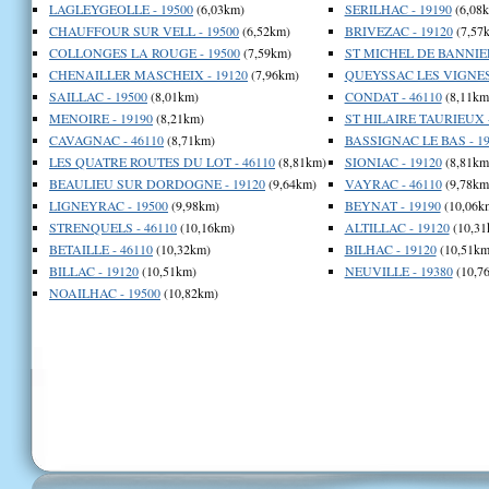
LAGLEYGEOLLE - 19500
(6,03km)
SERILHAC - 19190
(6,08
CHAUFFOUR SUR VELL - 19500
(6,52km)
BRIVEZAC - 19120
(7,57
COLLONGES LA ROUGE - 19500
(7,59km)
ST MICHEL DE BANNIER
CHENAILLER MASCHEIX - 19120
(7,96km)
QUEYSSAC LES VIGNES 
SAILLAC - 19500
(8,01km)
CONDAT - 46110
(8,11km
MENOIRE - 19190
(8,21km)
ST HILAIRE TAURIEUX -
CAVAGNAC - 46110
(8,71km)
BASSIGNAC LE BAS - 19
LES QUATRE ROUTES DU LOT - 46110
(8,81km)
SIONIAC - 19120
(8,81km
BEAULIEU SUR DORDOGNE - 19120
(9,64km)
VAYRAC - 46110
(9,78km
LIGNEYRAC - 19500
(9,98km)
BEYNAT - 19190
(10,06k
STRENQUELS - 46110
(10,16km)
ALTILLAC - 19120
(10,31
BETAILLE - 46110
(10,32km)
BILHAC - 19120
(10,51km
BILLAC - 19120
(10,51km)
NEUVILLE - 19380
(10,7
NOAILHAC - 19500
(10,82km)