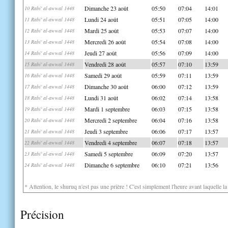
Dimanche 23 août
05:50
07:04
14:01
10 Rabi' al-awwal 1448
Lundi 24 août
05:51
07:05
14:00
11 Rabi' al-awwal 1448
Mardi 25 août
05:53
07:07
14:00
12 Rabi' al-awwal 1448
Mercredi 26 août
05:54
07:08
14:00
13 Rabi' al-awwal 1448
Jeudi 27 août
05:56
07:09
14:00
14 Rabi' al-awwal 1448
Vendredi 28 août
05:57
07:10
13:59
15 Rabi' al-awwal 1448
Samedi 29 août
05:59
07:11
13:59
16 Rabi' al-awwal 1448
Dimanche 30 août
06:00
07:12
13:59
17 Rabi' al-awwal 1448
Lundi 31 août
06:02
07:14
13:58
18 Rabi' al-awwal 1448
Mardi 1 septembre
06:03
07:15
13:58
19 Rabi' al-awwal 1448
Mercredi 2 septembre
06:04
07:16
13:58
20 Rabi' al-awwal 1448
Jeudi 3 septembre
06:06
07:17
13:57
21 Rabi' al-awwal 1448
Vendredi 4 septembre
06:07
07:18
13:57
22 Rabi' al-awwal 1448
Samedi 5 septembre
06:09
07:20
13:57
23 Rabi' al-awwal 1448
Dimanche 6 septembre
06:10
07:21
13:56
24 Rabi' al-awwal 1448
* Attention, le shuruq n'est pas une prière ! C'est simplement l'heure avant laquelle l
Précision