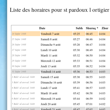
Liste des horaires pour st pardoux l ortigier
Date
Subh
Shuruq *
Zhur
Vendredi 7 août
05:25
06:45
14:04
24 Safar 1448
Samedi 8 août
05:27
06:46
14:04
25 Safar 1448
Dimanche 9 août
05:28
06:47
14:04
26 Safar 1448
Lundi 10 août
05:30
06:49
14:04
27 Safar 1448
Mardi 11 août
05:32
06:50
14:04
28 Safar 1448
Mercredi 12 août
05:33
06:51
14:04
29 Safar 1448
Jeudi 13 août
05:35
06:52
14:04
30 Safar 1448
Vendredi 14 août
05:36
06:53
14:03
31 Safar 1448
Samedi 15 août
05:38
06:55
14:03
2 Rabi' al-awwal 1448
Dimanche 16 août
05:39
06:56
14:03
3 Rabi' al-awwal 1448
Lundi 17 août
05:41
06:57
14:03
4 Rabi' al-awwal 1448
Mardi 18 août
05:42
06:58
14:03
5 Rabi' al-awwal 1448
Mercredi 19 août
05:44
06:59
14:02
6 Rabi' al-awwal 1448
Jeudi 20 août
05:45
07:01
14:02
7 Rabi' al-awwal 1448
Vendredi 21 août
05:47
07:02
14:02
8 Rabi' al-awwal 1448