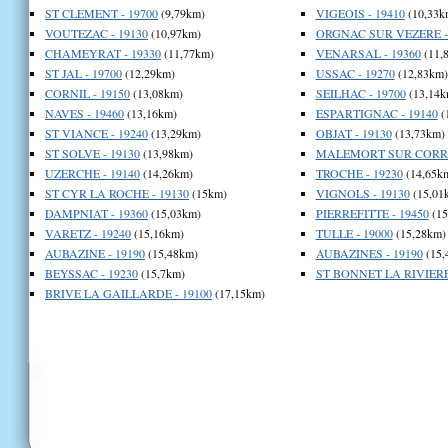
ST CLEMENT - 19700
(9,79km)
VIGEOIS - 19410
(10,33k
VOUTEZAC - 19130
(10,97km)
ORGNAC SUR VEZERE - 
CHAMEYRAT - 19330
(11,77km)
VENARSAL - 19360
(11,
ST JAL - 19700
(12,29km)
USSAC - 19270
(12,83km)
CORNIL - 19150
(13,08km)
SEILHAC - 19700
(13,14k
NAVES - 19460
(13,16km)
ESPARTIGNAC - 19140
(
ST VIANCE - 19240
(13,29km)
OBJAT - 19130
(13,73km)
ST SOLVE - 19130
(13,98km)
MALEMORT SUR CORREZ
UZERCHE - 19140
(14,26km)
TROCHE - 19230
(14,65k
ST CYR LA ROCHE - 19130
(15km)
VIGNOLS - 19130
(15,01
DAMPNIAT - 19360
(15,03km)
PIERREFITTE - 19450
(15
VARETZ - 19240
(15,16km)
TULLE - 19000
(15,28km)
AUBAZINE - 19190
(15,48km)
AUBAZINES - 19190
(15,
BEYSSAC - 19230
(15,7km)
ST BONNET LA RIVIERE 
BRIVE LA GAILLARDE - 19100
(17,15km)