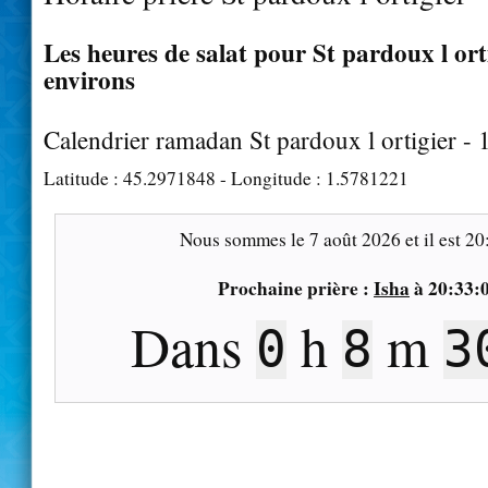
Les heures de salat pour St pardoux l orti
environs
Calendrier ramadan St pardoux l ortigier -
Latitude :
45.2971848
- Longitude :
1.5781221
Nous sommes le
7 août 2026
et il est
20
Prochaine prière :
Isha
à
20:33:
Dans
h
m
0
8
2