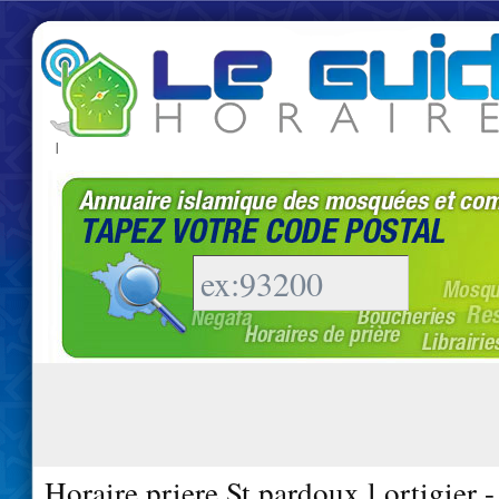
|
Horaire priere St pardoux l ortigier 