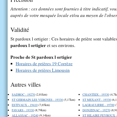
Attention : ces données sont fournies à titre indicatif, vou
auprès de votre mosquée locale et/ou au moyen de l'obser
Validité
St pardoux l ortigier : Ces horaires de prière sont valable
pardoux l ortigier
et ses environs.
Proche de St pardoux l ortigier
Horaires de prières 19 Corrèze
Horaires de prières Limousin
Autres villes
SADROC - 19270
(2,81km)
CHANTEIX - 19330
(4,7k
ST GERMAIN LES VERGNES - 19330
(5,17km)
ST MEXANT - 19330
(6,
ESTIVAUX - 19410
(7,65km)
LAGRAULIERE - 19700
(
FAVARS - 19330
(8,79km)
DONZENAC - 19270
(8,9
ALLASSAC - 19240
(9,14km)
ST HILAIRE PEYROUX -