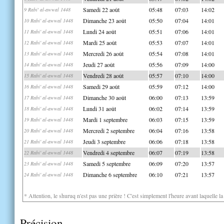
Samedi 22 août
05:48
07:03
14:02
9 Rabi' al-awwal 1448
Dimanche 23 août
05:50
07:04
14:01
10 Rabi' al-awwal 1448
Lundi 24 août
05:51
07:06
14:01
11 Rabi' al-awwal 1448
Mardi 25 août
05:53
07:07
14:01
12 Rabi' al-awwal 1448
Mercredi 26 août
05:54
07:08
14:01
13 Rabi' al-awwal 1448
Jeudi 27 août
05:56
07:09
14:00
14 Rabi' al-awwal 1448
Vendredi 28 août
05:57
07:10
14:00
15 Rabi' al-awwal 1448
Samedi 29 août
05:59
07:12
14:00
16 Rabi' al-awwal 1448
Dimanche 30 août
06:00
07:13
13:59
17 Rabi' al-awwal 1448
Lundi 31 août
06:02
07:14
13:59
18 Rabi' al-awwal 1448
Mardi 1 septembre
06:03
07:15
13:59
19 Rabi' al-awwal 1448
Mercredi 2 septembre
06:04
07:16
13:58
20 Rabi' al-awwal 1448
Jeudi 3 septembre
06:06
07:18
13:58
21 Rabi' al-awwal 1448
Vendredi 4 septembre
06:07
07:19
13:58
22 Rabi' al-awwal 1448
Samedi 5 septembre
06:09
07:20
13:57
23 Rabi' al-awwal 1448
Dimanche 6 septembre
06:10
07:21
13:57
24 Rabi' al-awwal 1448
* Attention, le shuruq n'est pas une prière ! C'est simplement l'heure avant laquelle l
Précision