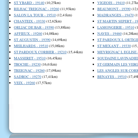
ST YBARD - 19140
(10,25km)
VIGEOIS - 19410
(11,27k
RILHAC TREIGNAC - 19260
(11,93km)
BEAUMONT - 19390
(12,
SALON LA TOUR - 19510
(12,41km)
MADRANGES - 19470
(1
CHANTEIX - 19330
(12,62km)
ST MARTIN SEPERT - 19
ORLIAC DE BAR - 19390
(13,88km)
LAMONGERIE - 19510
(1
AFFIEUX - 19260
(14,08km)
NAVES - 19460
(14,28km)
ST AUGUSTIN - 19390
(14,69km)
ST PARDOUX L ORTIGIE
MEILHARDS - 19510
(15,08km)
ST MEXANT - 19330
(15
ST PARDOUX CORBIER - 19210
(15,44km)
MEYRIGNAC L EGLISE -
MASSERET - 19510
(16,45km)
SOUDAINE LAVINADIERE
TROCHE - 19230
(16,61km)
ST GERMAIN LES VERGN
TREIGNAC - 19260
(17,09km)
LES ANGLES SUR CORRE
SADROC - 19270
(17,41km)
BENAYES - 19510
(17,49
VEIX - 19260
(17,57km)