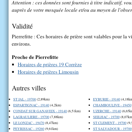
Attention : ces données sont fournies à titre indicatif, vou
auprès de votre mosquée locale et/ou au moyen de l'obser
Validité
Pierrefitte : Ces horaires de prière sont valables pour la v
environs.
Proche de Pierrefitte
Horaires de prières 19 Corrèze
Horaires de prières Limousin
Autres villes
ST JAL - 19700
(2,89km)
EYBURIE - 19140
(4,18k
ESPARTIGNAC - 19140
(4,2km)
CHAMBOULIVE - 19450
CONDAT SUR GANAVEIX - 19140
(6,51km)
UZERCHE - 19140
(6,65k
LAGRAULIERE - 19700
(7,88km)
SEILHAC - 19700
(8,07km
LE LONZAC - 19470
(8,47km)
ST CLEMENT - 19700
(9,
PEYRISSAC - 19260
(9,61km)
ST SALVADOUR - 19700