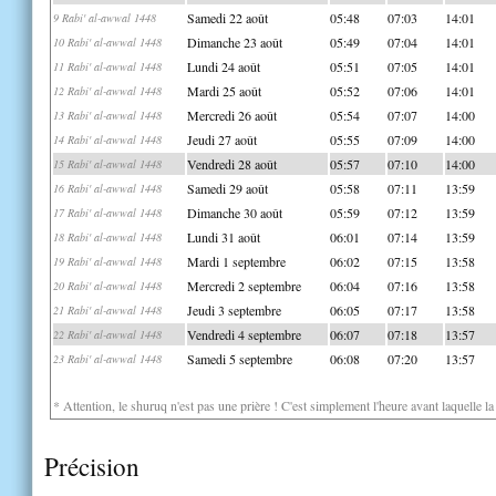
Samedi 22 août
05:48
07:03
14:01
9 Rabi' al-awwal 1448
Dimanche 23 août
05:49
07:04
14:01
10 Rabi' al-awwal 1448
Lundi 24 août
05:51
07:05
14:01
11 Rabi' al-awwal 1448
Mardi 25 août
05:52
07:06
14:01
12 Rabi' al-awwal 1448
Mercredi 26 août
05:54
07:07
14:00
13 Rabi' al-awwal 1448
Jeudi 27 août
05:55
07:09
14:00
14 Rabi' al-awwal 1448
Vendredi 28 août
05:57
07:10
14:00
15 Rabi' al-awwal 1448
Samedi 29 août
05:58
07:11
13:59
16 Rabi' al-awwal 1448
Dimanche 30 août
05:59
07:12
13:59
17 Rabi' al-awwal 1448
Lundi 31 août
06:01
07:14
13:59
18 Rabi' al-awwal 1448
Mardi 1 septembre
06:02
07:15
13:58
19 Rabi' al-awwal 1448
Mercredi 2 septembre
06:04
07:16
13:58
20 Rabi' al-awwal 1448
Jeudi 3 septembre
06:05
07:17
13:58
21 Rabi' al-awwal 1448
Vendredi 4 septembre
06:07
07:18
13:57
22 Rabi' al-awwal 1448
Samedi 5 septembre
06:08
07:20
13:57
23 Rabi' al-awwal 1448
* Attention, le shuruq n'est pas une prière ! C'est simplement l'heure avant laquelle l
Précision