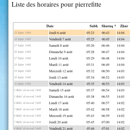
Liste des horaires pour pierrefitte
Date
Subh
Shuruq *
Zhur
Jeudi 6 août
05:23
06:43
14:04
23 Safar 1448
Vendredi 7 août
05:25
06:45
14:04
24 Safar 1448
Samedi 8 août
05:26
06:46
14:04
25 Safar 1448
Dimanche 9 août
05:28
06:47
14:04
26 Safar 1448
Lundi 10 août
05:29
06:48
14:04
27 Safar 1448
Mardi 11 août
05:31
06:49
14:04
28 Safar 1448
Mercredi 12 août
05:32
06:50
14:03
29 Safar 1448
Jeudi 13 août
05:34
06:52
14:03
30 Safar 1448
Vendredi 14 août
05:35
06:53
14:03
31 Safar 1448
Samedi 15 août
05:37
06:54
14:03
2 Rabi' al-awwal 1448
Dimanche 16 août
05:38
06:55
14:03
3 Rabi' al-awwal 1448
Lundi 17 août
05:40
06:57
14:02
4 Rabi' al-awwal 1448
Mardi 18 août
05:42
06:58
14:02
5 Rabi' al-awwal 1448
Mercredi 19 août
05:43
06:59
14:02
6 Rabi' al-awwal 1448
Jeudi 20 août
05:45
07:00
14:02
7 Rabi' al-awwal 1448
Vendredi 21 août
05:46
07:01
14:02
8 Rabi' al-awwal 1448