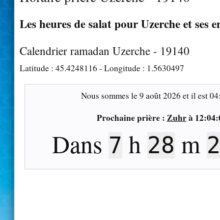
Les heures de salat pour Uzerche et ses e
Calendrier ramadan Uzerche - 19140
Latitude :
45.4248116
- Longitude :
1.5630497
Nous sommes le
9 août 2026
et il est
04
Prochaine prière :
Zuhr
à
12:04:
Dans
h
m
7
28