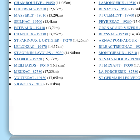
CHAMBOULIVE - 19450
(11,08km)
LAMONGERIE - 19510
(1
LUBERSAC - 19210
(12,63km)
BENAYES - 19510
(12,76
MASSERET - 19510
(13,29km)
ST CLEMENT - 19700
(13
SEILHAC - 19700
(13,4km)
PEYRISSAC - 19260
(13,
ESTIVAUX - 19410
(13,7km)
ORGNAC SUR VEZERE - 
CHANTEIX - 19330
(13,96km)
BEYSSAC - 19230
(14,04
ST PARDOUX L ORTIGIER - 19270
(14,26km)
ARNAC POMPADOUR - 
LE LONZAC - 19470
(14,37km)
RILHAC TREIGNAC - 19
ST SORNIN LAVOLPS - 19230
(14,98km)
MONTGIBAUD - 19210
(
SADROC - 19270
(15,77km)
ST SALVADOUR - 19700
MEILHARDS - 19510
(16,38km)
ST MEXANT - 19330
(17
MEUZAC - 87380
(17,25km)
LA PORCHERIE - 87380
(
VOUTEZAC - 19130
(17,65km)
ST GERMAIN LES VERGN
VIGNOLS - 19130
(17,83km)