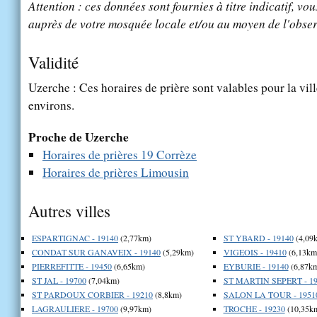
Attention : ces données sont fournies à titre indicatif, vou
auprès de votre mosquée locale et/ou au moyen de l'obser
Validité
Uzerche : Ces horaires de prière sont valables pour la vil
environs.
Proche de Uzerche
Horaires de prières 19 Corrèze
Horaires de prières Limousin
Autres villes
ESPARTIGNAC - 19140
(2,77km)
ST YBARD - 19140
(4,09
CONDAT SUR GANAVEIX - 19140
(5,29km)
VIGEOIS - 19410
(6,13km
PIERREFITTE - 19450
(6,65km)
EYBURIE - 19140
(6,87k
ST JAL - 19700
(7,04km)
ST MARTIN SEPERT - 19
ST PARDOUX CORBIER - 19210
(8,8km)
SALON LA TOUR - 1951
LAGRAULIERE - 19700
(9,97km)
TROCHE - 19230
(10,35k