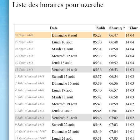
Liste des horaires pour uzerche
Date
Subh
Shuruq *
Zhur
Dimanche 9 août
05:28
06:47
14:04
26 Safar 1448
Lundi 10 août
05:30
06:48
14:04
27 Safar 1448
Mardi 11 août
05:31
06:50
14:04
28 Safar 1448
Mercredi 12 août
05:33
06:51
14:04
29 Safar 1448
Jeudi 13 août
05:34
06:52
14:04
30 Safar 1448
Vendredi 14 août
05:36
06:53
14:03
31 Safar 1448
Samedi 15 août
05:37
06:54
14:03
2 Rabi' al-awwal 1448
Dimanche 16 août
05:39
06:56
14:03
3 Rabi' al-awwal 1448
Lundi 17 août
05:40
06:57
14:03
4 Rabi' al-awwal 1448
Mardi 18 août
05:42
06:58
14:03
5 Rabi' al-awwal 1448
Mercredi 19 août
05:43
06:59
14:02
6 Rabi' al-awwal 1448
Jeudi 20 août
05:45
07:01
14:02
7 Rabi' al-awwal 1448
Vendredi 21 août
05:46
07:02
14:02
8 Rabi' al-awwal 1448
Samedi 22 août
05:48
07:03
14:02
9 Rabi' al-awwal 1448
Dimanche 23 août
05:49
07:04
14:01
10 Rabi' al-awwal 1448
Lundi 24 août
05:51
07:05
14:01
11 Rabi' al-awwal 1448