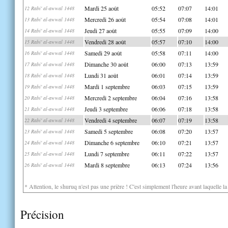
Mardi 25 août
05:52
07:07
14:01
12 Rabi' al-awwal 1448
Mercredi 26 août
05:54
07:08
14:01
13 Rabi' al-awwal 1448
Jeudi 27 août
05:55
07:09
14:00
14 Rabi' al-awwal 1448
Vendredi 28 août
05:57
07:10
14:00
15 Rabi' al-awwal 1448
Samedi 29 août
05:58
07:11
14:00
16 Rabi' al-awwal 1448
Dimanche 30 août
06:00
07:13
13:59
17 Rabi' al-awwal 1448
Lundi 31 août
06:01
07:14
13:59
18 Rabi' al-awwal 1448
Mardi 1 septembre
06:03
07:15
13:59
19 Rabi' al-awwal 1448
Mercredi 2 septembre
06:04
07:16
13:58
20 Rabi' al-awwal 1448
Jeudi 3 septembre
06:06
07:18
13:58
21 Rabi' al-awwal 1448
Vendredi 4 septembre
06:07
07:19
13:58
22 Rabi' al-awwal 1448
Samedi 5 septembre
06:08
07:20
13:57
23 Rabi' al-awwal 1448
Dimanche 6 septembre
06:10
07:21
13:57
24 Rabi' al-awwal 1448
Lundi 7 septembre
06:11
07:22
13:57
25 Rabi' al-awwal 1448
Mardi 8 septembre
06:13
07:24
13:56
26 Rabi' al-awwal 1448
* Attention, le shuruq n'est pas une prière ! C'est simplement l'heure avant laquelle l
Précision