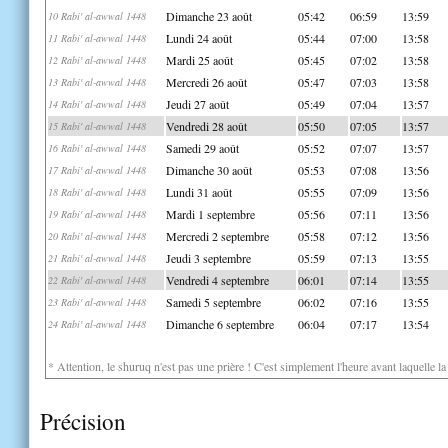
Dimanche 23 août
05:42
06:59
13:59
10 Rabi' al-awwal 1448
Lundi 24 août
05:44
07:00
13:58
11 Rabi' al-awwal 1448
Mardi 25 août
05:45
07:02
13:58
12 Rabi' al-awwal 1448
Mercredi 26 août
05:47
07:03
13:58
13 Rabi' al-awwal 1448
Jeudi 27 août
05:49
07:04
13:57
14 Rabi' al-awwal 1448
Vendredi 28 août
05:50
07:05
13:57
15 Rabi' al-awwal 1448
Samedi 29 août
05:52
07:07
13:57
16 Rabi' al-awwal 1448
Dimanche 30 août
05:53
07:08
13:56
17 Rabi' al-awwal 1448
Lundi 31 août
05:55
07:09
13:56
18 Rabi' al-awwal 1448
Mardi 1 septembre
05:56
07:11
13:56
19 Rabi' al-awwal 1448
Mercredi 2 septembre
05:58
07:12
13:56
20 Rabi' al-awwal 1448
Jeudi 3 septembre
05:59
07:13
13:55
21 Rabi' al-awwal 1448
Vendredi 4 septembre
06:01
07:14
13:55
22 Rabi' al-awwal 1448
Samedi 5 septembre
06:02
07:16
13:55
23 Rabi' al-awwal 1448
Dimanche 6 septembre
06:04
07:17
13:54
24 Rabi' al-awwal 1448
* Attention, le shuruq n'est pas une prière ! C'est simplement l'heure avant laquelle l
Précision