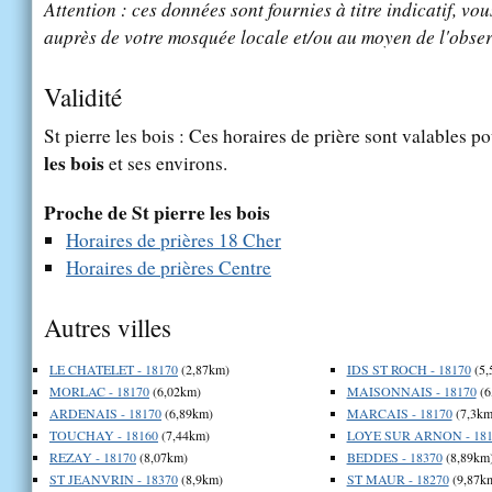
Attention : ces données sont fournies à titre indicatif, vou
auprès de votre mosquée locale et/ou au moyen de l'obser
Validité
St pierre les bois : Ces horaires de prière sont valables po
les bois
et ses environs.
Proche de St pierre les bois
Horaires de prières 18 Cher
Horaires de prières Centre
Autres villes
LE CHATELET - 18170
(2,87km)
IDS ST ROCH - 18170
(5,
MORLAC - 18170
(6,02km)
MAISONNAIS - 18170
(6
ARDENAIS - 18170
(6,89km)
MARCAIS - 18170
(7,3km
TOUCHAY - 18160
(7,44km)
LOYE SUR ARNON - 181
REZAY - 18170
(8,07km)
BEDDES - 18370
(8,89km
ST JEANVRIN - 18370
(8,9km)
ST MAUR - 18270
(9,87k