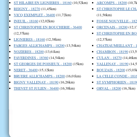
ST HILAIRE EN LIGNIERES - 18160
(10,52km)
ARCOMPS - 18200
(10,7
REIGNY - 18270
(11,45km)
ST CHRISTOPHE LE CHA
VICQ EXEMPLET - 36400
(11,72km)
(11,56km)
INEUIL - 18160
(12,02km)
FOSSE NOUVELLE - 182
ST CHRISTOPHE EN BOUCHERIE - 36400
ORCENAIS - 18200
(12,1
(12,37km)
ST CHRISTOPHE EN BOU
LIGNIERES - 18160
(12,38km)
(12,37km)
FARGES ALLICHAMPS - 18200
(13,54km)
CHATEAUMEILLANT - 1
NOZIERES - 18200
(13,61km)
CHAMBON - 18190
(13,5
FAVERDINES - 18360
(14,54km)
CULAN - 18270
(14,46km
ST GEORGES DE POISIEUX - 18200
(15km)
VALLENAY - 18190
(14,
NERET - 36400
(15,12km)
BOUZAIS - 18200
(15,03
BRUERE ALLICHAMPS - 18200
(16,01km)
LA CELLE CONDE - 181
BIGNY VALLENAY - 18190
(16,26km)
ST SYMPHORIEN - 1819
THEVET ST JULIEN - 36400
(16,38km)
ORVAL - 18200
(16,3km)