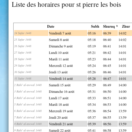
Liste des horaires pour st pierre les bois
Date
Subh
Shuruq *
Zhur
Vendredi 7 août
05:16
06:39
14:02
24 Safar 1448
Samedi 8 août
05:18
06:40
14:02
25 Safar 1448
Dimanche 9 août
05:19
06:41
14:01
26 Safar 1448
Lundi 10 août
05:21
06:42
14:01
27 Safar 1448
Mardi 11 août
05:23
06:44
14:01
28 Safar 1448
Mercredi 12 août
05:24
06:45
14:01
29 Safar 1448
Jeudi 13 août
05:26
06:46
14:01
30 Safar 1448
Vendredi 14 août
05:28
06:47
14:01
31 Safar 1448
Samedi 15 août
05:29
06:49
14:00
2 Rabi' al-awwal 1448
Dimanche 16 août
05:31
06:50
14:00
3 Rabi' al-awwal 1448
Lundi 17 août
05:33
06:51
14:00
4 Rabi' al-awwal 1448
Mardi 18 août
05:34
06:53
14:00
5 Rabi' al-awwal 1448
Mercredi 19 août
05:36
06:54
13:59
6 Rabi' al-awwal 1448
Jeudi 20 août
05:37
06:55
13:59
7 Rabi' al-awwal 1448
Vendredi 21 août
05:39
06:56
13:59
8 Rabi' al-awwal 1448
Samedi 22 août
05:41
06:58
13:59
9 Rabi' al-awwal 1448