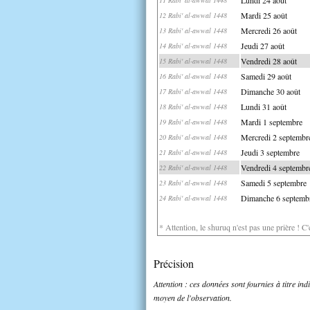
Mardi 25 août
12 Rabi' al-awwal 1448
Mercredi 26 août
13 Rabi' al-awwal 1448
Jeudi 27 août
14 Rabi' al-awwal 1448
Vendredi 28 août
15 Rabi' al-awwal 1448
Samedi 29 août
16 Rabi' al-awwal 1448
Dimanche 30 août
17 Rabi' al-awwal 1448
Lundi 31 août
18 Rabi' al-awwal 1448
Mardi 1 septembre
19 Rabi' al-awwal 1448
Mercredi 2 septembr
20 Rabi' al-awwal 1448
Jeudi 3 septembre
21 Rabi' al-awwal 1448
Vendredi 4 septembr
22 Rabi' al-awwal 1448
Samedi 5 septembre
23 Rabi' al-awwal 1448
Dimanche 6 septemb
24 Rabi' al-awwal 1448
* Attention, le shuruq n'est pas une prière ! C
Précision
Attention : ces données sont fournies à titre in
moyen de l'observation.