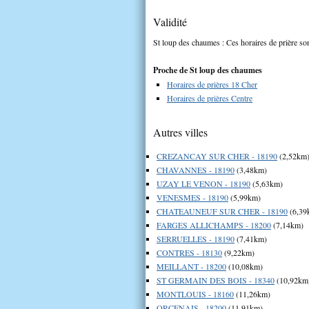
Validité
St loup des chaumes : Ces horaires de prière son
Proche de St loup des chaumes
Horaires de prières 18 Cher
Horaires de prières Centre
Autres villes
CREZANCAY SUR CHER - 18190
(2,52km
CHAVANNES - 18190
(3,48km)
UZAY LE VENON - 18190
(5,63km)
VENESMES - 18190
(5,99km)
CHATEAUNEUF SUR CHER - 18190
(6,39
FARGES ALLICHAMPS - 18200
(7,14km)
SERRUELLES - 18190
(7,41km)
CONTRES - 18130
(9,22km)
MEILLANT - 18200
(10,08km)
ST GERMAIN DES BOIS - 18340
(10,92km
MONTLOUIS - 18160
(11,26km)
ORCENAIS - 18200
(11,91km)