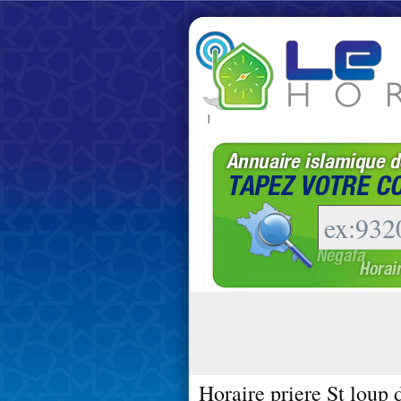
|
Horaire priere St loup