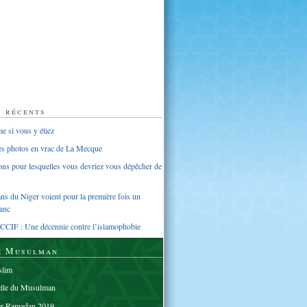
s récents
 si vous y étiez
ues photos en vrac de La Mecque
sons pour lesquelles vous devriez vous dépêcher de
s du Niger voient pour la première fois un
anc
CCIF : Une décennie contre l’islamophobie
e Musulman
lim
elle du Musulman
er Ramadan 2019