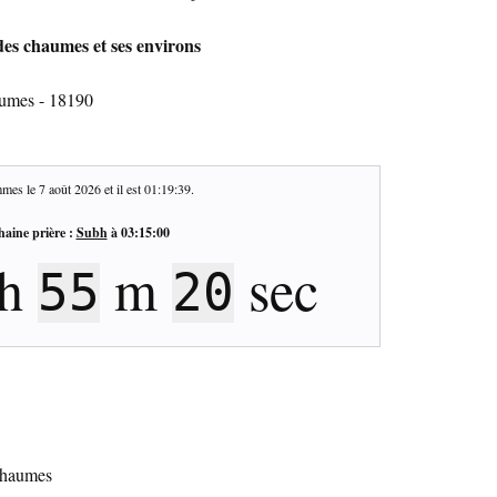
des chaumes et ses environs
aumes - 18190
mes le
7 août 2026
et il est
01:19:40
.
haine prière :
Subh
à
03:15:00
h
m
sec
55
19
 chaumes