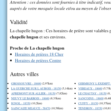
Attention : ces données sont fournies à titre indicatif, vou
auprès de votre mosquée locale et/ou au moyen de l'obser
Validité
La chapelle hugon : Ces horaires de prière sont valables p
chapelle hugon
et ses environs.
Proche de La chapelle hugon
Horaires de prières 18 Cher
Horaires de prières Centre
Autres villes
GROSSOUVRE - 18600
(2,97km)
GERMIGNY L EXEMPT -
LA GUERCHE SUR L AUBOIS - 18150
(5,14km)
VEREAUX - 18600
(5,73k
APREMONT SUR ALLIER - 18150
(7,82km)
LE CHAUTAY - 18150
(8,
NEUVY LE BARROIS - 18600
(8,33km)
SANCOINS - 18600
(8,46
IGNOL - 18350
(10,2km)
CUFFY - 18150
(10,37km
SAINCAIZE MEAUCE - 58470
(10,58km)
TENDRON - 18350
(10,81