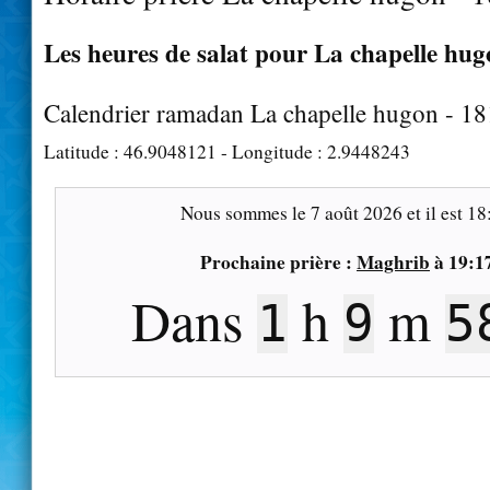
Les heures de salat pour La chapelle hugo
Calendrier ramadan La chapelle hugon - 1
Latitude :
46.9048121
- Longitude :
2.9448243
Nous sommes le
7 août 2026
et il est
18
Prochaine prière :
Maghrib
à
19:1
Dans
h
m
1
9
5