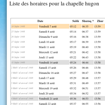
Liste des horaires pour la chapelle hugon
Date
Subh
Shuruq *
Zhur
Vendredi 7 août
05:12
06:35
13:59
24 Safar 1448
Samedi 8 août
05:14
06:37
13:59
25 Safar 1448
Dimanche 9 août
05:16
06:38
13:59
26 Safar 1448
Lundi 10 août
05:17
06:39
13:59
27 Safar 1448
Mardi 11 août
05:19
06:40
13:58
28 Safar 1448
Mercredi 12 août
05:21
06:42
13:58
29 Safar 1448
Jeudi 13 août
05:22
06:43
13:58
30 Safar 1448
Vendredi 14 août
05:24
06:44
13:58
31 Safar 1448
Samedi 15 août
05:26
06:46
13:58
2 Rabi' al-awwal 1448
Dimanche 16 août
05:27
06:47
13:58
3 Rabi' al-awwal 1448
Lundi 17 août
05:29
06:48
13:57
4 Rabi' al-awwal 1448
Mardi 18 août
05:31
06:49
13:57
5 Rabi' al-awwal 1448
Mercredi 19 août
05:32
06:51
13:57
6 Rabi' al-awwal 1448
Jeudi 20 août
05:34
06:52
13:57
7 Rabi' al-awwal 1448
Vendredi 21 août
05:36
06:53
13:56
8 Rabi' al-awwal 1448
Samedi 22 août
05:37
06:55
13:56
9 Rabi' al-awwal 1448