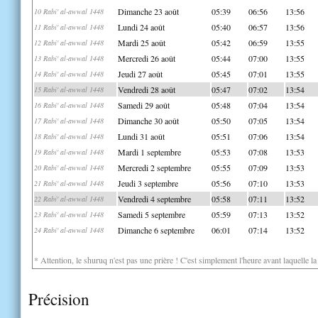
Dimanche 23 août
05:39
06:56
13:56
10 Rabi' al-awwal 1448
Lundi 24 août
05:40
06:57
13:56
11 Rabi' al-awwal 1448
Mardi 25 août
05:42
06:59
13:55
12 Rabi' al-awwal 1448
Mercredi 26 août
05:44
07:00
13:55
13 Rabi' al-awwal 1448
Jeudi 27 août
05:45
07:01
13:55
14 Rabi' al-awwal 1448
Vendredi 28 août
05:47
07:02
13:54
15 Rabi' al-awwal 1448
Samedi 29 août
05:48
07:04
13:54
16 Rabi' al-awwal 1448
Dimanche 30 août
05:50
07:05
13:54
17 Rabi' al-awwal 1448
Lundi 31 août
05:51
07:06
13:54
18 Rabi' al-awwal 1448
Mardi 1 septembre
05:53
07:08
13:53
19 Rabi' al-awwal 1448
Mercredi 2 septembre
05:55
07:09
13:53
20 Rabi' al-awwal 1448
Jeudi 3 septembre
05:56
07:10
13:53
21 Rabi' al-awwal 1448
Vendredi 4 septembre
05:58
07:11
13:52
22 Rabi' al-awwal 1448
Samedi 5 septembre
05:59
07:13
13:52
23 Rabi' al-awwal 1448
Dimanche 6 septembre
06:01
07:14
13:52
24 Rabi' al-awwal 1448
* Attention, le shuruq n'est pas une prière ! C'est simplement l'heure avant laquelle l
Précision