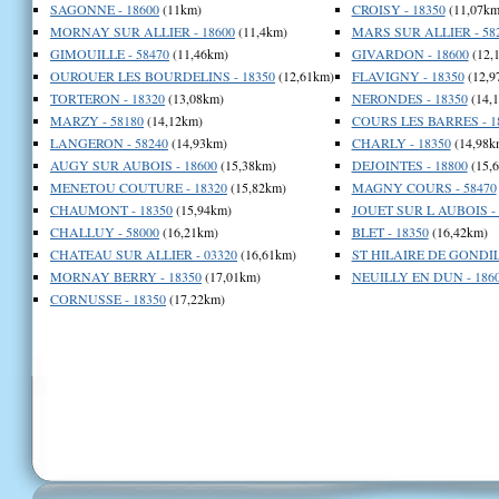
SAGONNE - 18600
(11km)
CROISY - 18350
(11,07km
MORNAY SUR ALLIER - 18600
(11,4km)
MARS SUR ALLIER - 58
GIMOUILLE - 58470
(11,46km)
GIVARDON - 18600
(12,
OUROUER LES BOURDELINS - 18350
(12,61km)
FLAVIGNY - 18350
(12,9
TORTERON - 18320
(13,08km)
NERONDES - 18350
(14,
MARZY - 58180
(14,12km)
COURS LES BARRES - 1
LANGERON - 58240
(14,93km)
CHARLY - 18350
(14,98k
AUGY SUR AUBOIS - 18600
(15,38km)
DEJOINTES - 18800
(15,
MENETOU COUTURE - 18320
(15,82km)
MAGNY COURS - 58470
CHAUMONT - 18350
(15,94km)
JOUET SUR L AUBOIS - 
CHALLUY - 58000
(16,21km)
BLET - 18350
(16,42km)
CHATEAU SUR ALLIER - 03320
(16,61km)
ST HILAIRE DE GONDILL
MORNAY BERRY - 18350
(17,01km)
NEUILLY EN DUN - 186
CORNUSSE - 18350
(17,22km)