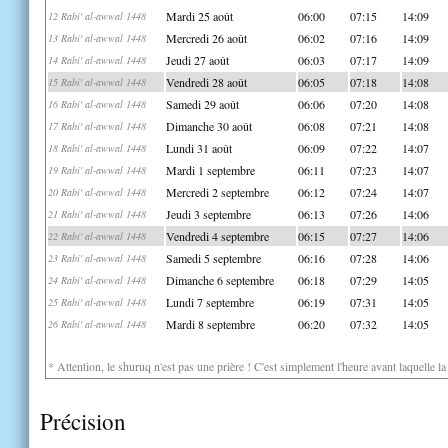
Mardi 25 août
06:00
07:15
14:09
12 Rabi' al-awwal 1448
Mercredi 26 août
06:02
07:16
14:09
13 Rabi' al-awwal 1448
Jeudi 27 août
06:03
07:17
14:09
14 Rabi' al-awwal 1448
Vendredi 28 août
06:05
07:18
14:08
15 Rabi' al-awwal 1448
Samedi 29 août
06:06
07:20
14:08
16 Rabi' al-awwal 1448
Dimanche 30 août
06:08
07:21
14:08
17 Rabi' al-awwal 1448
Lundi 31 août
06:09
07:22
14:07
18 Rabi' al-awwal 1448
Mardi 1 septembre
06:11
07:23
14:07
19 Rabi' al-awwal 1448
Mercredi 2 septembre
06:12
07:24
14:07
20 Rabi' al-awwal 1448
Jeudi 3 septembre
06:13
07:26
14:06
21 Rabi' al-awwal 1448
Vendredi 4 septembre
06:15
07:27
14:06
22 Rabi' al-awwal 1448
Samedi 5 septembre
06:16
07:28
14:06
23 Rabi' al-awwal 1448
Dimanche 6 septembre
06:18
07:29
14:05
24 Rabi' al-awwal 1448
Lundi 7 septembre
06:19
07:31
14:05
25 Rabi' al-awwal 1448
Mardi 8 septembre
06:20
07:32
14:05
26 Rabi' al-awwal 1448
* Attention, le shuruq n'est pas une prière ! C'est simplement l'heure avant laquelle l
Précision