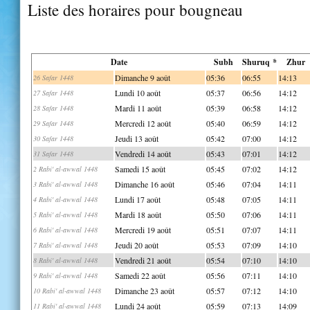
Liste des horaires pour bougneau
Date
Subh
Shuruq *
Zhur
Dimanche 9 août
05:36
06:55
14:13
26 Safar 1448
Lundi 10 août
05:37
06:56
14:12
27 Safar 1448
Mardi 11 août
05:39
06:58
14:12
28 Safar 1448
Mercredi 12 août
05:40
06:59
14:12
29 Safar 1448
Jeudi 13 août
05:42
07:00
14:12
30 Safar 1448
Vendredi 14 août
05:43
07:01
14:12
31 Safar 1448
Samedi 15 août
05:45
07:02
14:12
2 Rabi' al-awwal 1448
Dimanche 16 août
05:46
07:04
14:11
3 Rabi' al-awwal 1448
Lundi 17 août
05:48
07:05
14:11
4 Rabi' al-awwal 1448
Mardi 18 août
05:50
07:06
14:11
5 Rabi' al-awwal 1448
Mercredi 19 août
05:51
07:07
14:11
6 Rabi' al-awwal 1448
Jeudi 20 août
05:53
07:09
14:10
7 Rabi' al-awwal 1448
Vendredi 21 août
05:54
07:10
14:10
8 Rabi' al-awwal 1448
Samedi 22 août
05:56
07:11
14:10
9 Rabi' al-awwal 1448
Dimanche 23 août
05:57
07:12
14:10
10 Rabi' al-awwal 1448
Lundi 24 août
05:59
07:13
14:09
11 Rabi' al-awwal 1448