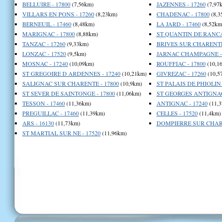
BELLUIRE - 17800
(7,56km)
JAZENNES - 17260
(7,97
VILLARS EN PONS - 17260
(8,23km)
CHADENAC - 17800
(8,3
BERNEUIL - 17460
(8,48km)
LA JARD - 17460
(8,52km
MARIGNAC - 17800
(8,88km)
ST QUANTIN DE RANCA
TANZAC - 17260
(9,33km)
BRIVES SUR CHARENTE 
LONZAC - 17520
(9,5km)
JARNAC CHAMPAGNE - 
MOSNAC - 17240
(10,09km)
ROUFFIAC - 17800
(10,1
ST GREGOIRE D ARDENNES - 17240
(10,21km)
GIVREZAC - 17260
(10,5
SALIGNAC SUR CHARENTE - 17800
(10,9km)
ST PALAIS DE PHIOLIN 
ST SEVER DE SAINTONGE - 17800
(11,06km)
ST GEORGES ANTIGNAC 
TESSON - 17460
(11,36km)
ANTIGNAC - 17240
(11,3
PREGUILLAC - 17460
(11,39km)
CELLES - 17520
(11,4km)
ARS - 16130
(11,73km)
DOMPIERRE SUR CHARE
ST MARTIAL SUR NE - 17520
(11,96km)