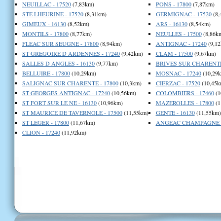
NEUILLAC - 17520
(7,83km)
PONS - 17800
(7,87km)
STE LHEURINE - 17520
(8,31km)
GERMIGNAC - 17520
(8,
GIMEUX - 16130
(8,52km)
ARS - 16130
(8,54km)
MONTILS - 17800
(8,77km)
NEULLES - 17500
(8,86k
FLEAC SUR SEUGNE - 17800
(8,94km)
ANTIGNAC - 17240
(9,12
ST GREGOIRE D ARDENNES - 17240
(9,42km)
CLAM - 17500
(9,67km)
SALLES D ANGLES - 16130
(9,77km)
BRIVES SUR CHARENTE 
BELLUIRE - 17800
(10,29km)
MOSNAC - 17240
(10,29
SALIGNAC SUR CHARENTE - 17800
(10,3km)
CIERZAC - 17520
(10,45k
ST GEORGES ANTIGNAC - 17240
(10,56km)
COLOMBIERS - 17460
(1
ST FORT SUR LE NE - 16130
(10,96km)
MAZEROLLES - 17800
(1
ST MAURICE DE TAVERNOLE - 17500
(11,55km)
GENTE - 16130
(11,55km)
ST LEGER - 17800
(11,67km)
ANGEAC CHAMPAGNE -
CLION - 17240
(11,92km)