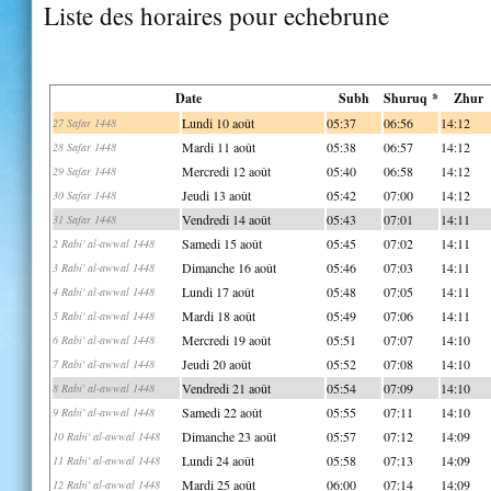
Liste des horaires pour echebrune
Date
Subh
Shuruq *
Zhur
Lundi 10 août
05:37
06:56
14:12
27 Safar 1448
Mardi 11 août
05:38
06:57
14:12
28 Safar 1448
Mercredi 12 août
05:40
06:58
14:12
29 Safar 1448
Jeudi 13 août
05:42
07:00
14:12
30 Safar 1448
Vendredi 14 août
05:43
07:01
14:11
31 Safar 1448
Samedi 15 août
05:45
07:02
14:11
2 Rabi' al-awwal 1448
Dimanche 16 août
05:46
07:03
14:11
3 Rabi' al-awwal 1448
Lundi 17 août
05:48
07:05
14:11
4 Rabi' al-awwal 1448
Mardi 18 août
05:49
07:06
14:11
5 Rabi' al-awwal 1448
Mercredi 19 août
05:51
07:07
14:10
6 Rabi' al-awwal 1448
Jeudi 20 août
05:52
07:08
14:10
7 Rabi' al-awwal 1448
Vendredi 21 août
05:54
07:09
14:10
8 Rabi' al-awwal 1448
Samedi 22 août
05:55
07:11
14:10
9 Rabi' al-awwal 1448
Dimanche 23 août
05:57
07:12
14:09
10 Rabi' al-awwal 1448
Lundi 24 août
05:58
07:13
14:09
11 Rabi' al-awwal 1448
Mardi 25 août
06:00
07:14
14:09
12 Rabi' al-awwal 1448