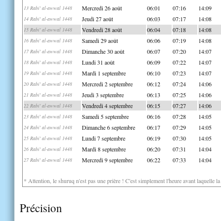
Mercredi 26 août
06:01
07:16
14:09
13 Rabi' al-awwal 1448
Jeudi 27 août
06:03
07:17
14:08
14 Rabi' al-awwal 1448
Vendredi 28 août
06:04
07:18
14:08
15 Rabi' al-awwal 1448
Samedi 29 août
06:06
07:19
14:08
16 Rabi' al-awwal 1448
Dimanche 30 août
06:07
07:20
14:07
17 Rabi' al-awwal 1448
Lundi 31 août
06:09
07:22
14:07
18 Rabi' al-awwal 1448
Mardi 1 septembre
06:10
07:23
14:07
19 Rabi' al-awwal 1448
Mercredi 2 septembre
06:12
07:24
14:06
20 Rabi' al-awwal 1448
Jeudi 3 septembre
06:13
07:25
14:06
21 Rabi' al-awwal 1448
Vendredi 4 septembre
06:15
07:27
14:06
22 Rabi' al-awwal 1448
Samedi 5 septembre
06:16
07:28
14:05
23 Rabi' al-awwal 1448
Dimanche 6 septembre
06:17
07:29
14:05
24 Rabi' al-awwal 1448
Lundi 7 septembre
06:19
07:30
14:05
25 Rabi' al-awwal 1448
Mardi 8 septembre
06:20
07:31
14:04
26 Rabi' al-awwal 1448
Mercredi 9 septembre
06:22
07:33
14:04
27 Rabi' al-awwal 1448
* Attention, le shuruq n'est pas une prière ! C'est simplement l'heure avant laquelle l
Précision