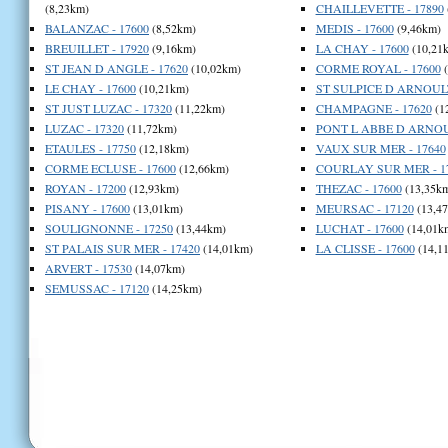
(8,23km)
CHAILLEVETTE - 17890
BALANZAC - 17600
(8,52km)
MEDIS - 17600
(9,46km)
BREUILLET - 17920
(9,16km)
LA CHAY - 17600
(10,21
ST JEAN D ANGLE - 17620
(10,02km)
CORME ROYAL - 17600
(
LE CHAY - 17600
(10,21km)
ST SULPICE D ARNOULT
ST JUST LUZAC - 17320
(11,22km)
CHAMPAGNE - 17620
(1
LUZAC - 17320
(11,72km)
PONT L ABBE D ARNOUL
ETAULES - 17750
(12,18km)
VAUX SUR MER - 17640
CORME ECLUSE - 17600
(12,66km)
COURLAY SUR MER - 1
ROYAN - 17200
(12,93km)
THEZAC - 17600
(13,35k
PISANY - 17600
(13,01km)
MEURSAC - 17120
(13,4
SOULIGNONNE - 17250
(13,44km)
LUCHAT - 17600
(14,01k
ST PALAIS SUR MER - 17420
(14,01km)
LA CLISSE - 17600
(14,1
ARVERT - 17530
(14,07km)
SEMUSSAC - 17120
(14,25km)