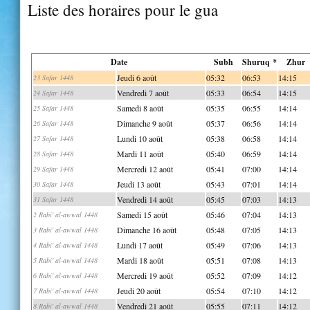
Liste des horaires pour le gua
Date
Subh
Shuruq *
Zhur
Jeudi 6 août
05:32
06:53
14:15
23 Safar 1448
Vendredi 7 août
05:33
06:54
14:15
24 Safar 1448
Samedi 8 août
05:35
06:55
14:14
25 Safar 1448
Dimanche 9 août
05:37
06:56
14:14
26 Safar 1448
Lundi 10 août
05:38
06:58
14:14
27 Safar 1448
Mardi 11 août
05:40
06:59
14:14
28 Safar 1448
Mercredi 12 août
05:41
07:00
14:14
29 Safar 1448
Jeudi 13 août
05:43
07:01
14:14
30 Safar 1448
Vendredi 14 août
05:45
07:03
14:13
31 Safar 1448
Samedi 15 août
05:46
07:04
14:13
2 Rabi' al-awwal 1448
Dimanche 16 août
05:48
07:05
14:13
3 Rabi' al-awwal 1448
Lundi 17 août
05:49
07:06
14:13
4 Rabi' al-awwal 1448
Mardi 18 août
05:51
07:08
14:13
5 Rabi' al-awwal 1448
Mercredi 19 août
05:52
07:09
14:12
6 Rabi' al-awwal 1448
Jeudi 20 août
05:54
07:10
14:12
7 Rabi' al-awwal 1448
Vendredi 21 août
05:55
07:11
14:12
8 Rabi' al-awwal 1448