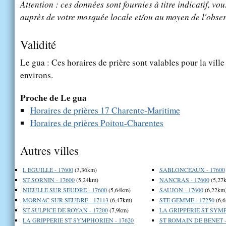
Attention : ces données sont fournies à titre indicatif, vou
auprès de votre mosquée locale et/ou au moyen de l'obser
Validité
Le gua : Ces horaires de prière sont valables pour la vill
environs.
Proche de Le gua
Horaires de prières 17 Charente-Maritime
Horaires de prières Poitou-Charentes
Autres villes
L EGUILLE - 17600
(3,36km)
SABLONCEAUX - 17600
ST SORNIN - 17600
(5,24km)
NANCRAS - 17600
(5,27
NIEULLE SUR SEUDRE - 17600
(5,64km)
SAUJON - 17600
(6,22km
MORNAC SUR SEUDRE - 17113
(6,47km)
STE GEMME - 17250
(6,
ST SULPICE DE ROYAN - 17200
(7,9km)
LA GRIPPERIE ST SYMP
LA GRIPPERIE ST SYMPHORIEN - 17620
ST ROMAIN DE BENET -