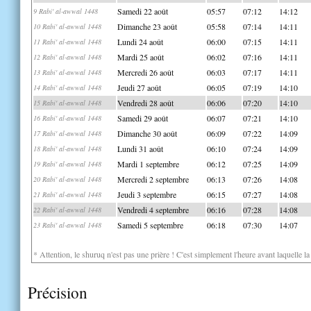
Samedi 22 août
05:57
07:12
14:12
9 Rabi' al-awwal 1448
Dimanche 23 août
05:58
07:14
14:11
10 Rabi' al-awwal 1448
Lundi 24 août
06:00
07:15
14:11
11 Rabi' al-awwal 1448
Mardi 25 août
06:02
07:16
14:11
12 Rabi' al-awwal 1448
Mercredi 26 août
06:03
07:17
14:11
13 Rabi' al-awwal 1448
Jeudi 27 août
06:05
07:19
14:10
14 Rabi' al-awwal 1448
Vendredi 28 août
06:06
07:20
14:10
15 Rabi' al-awwal 1448
Samedi 29 août
06:07
07:21
14:10
16 Rabi' al-awwal 1448
Dimanche 30 août
06:09
07:22
14:09
17 Rabi' al-awwal 1448
Lundi 31 août
06:10
07:24
14:09
18 Rabi' al-awwal 1448
Mardi 1 septembre
06:12
07:25
14:09
19 Rabi' al-awwal 1448
Mercredi 2 septembre
06:13
07:26
14:08
20 Rabi' al-awwal 1448
Jeudi 3 septembre
06:15
07:27
14:08
21 Rabi' al-awwal 1448
Vendredi 4 septembre
06:16
07:28
14:08
22 Rabi' al-awwal 1448
Samedi 5 septembre
06:18
07:30
14:07
23 Rabi' al-awwal 1448
* Attention, le shuruq n'est pas une prière ! C'est simplement l'heure avant laquelle l
Précision