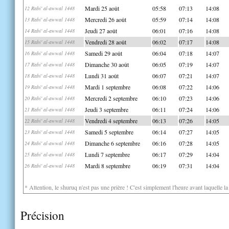
Mardi 25 août
05:58
07:13
14:08
12 Rabi' al-awwal 1448
Mercredi 26 août
05:59
07:14
14:08
13 Rabi' al-awwal 1448
Jeudi 27 août
06:01
07:16
14:08
14 Rabi' al-awwal 1448
Vendredi 28 août
06:02
07:17
14:08
15 Rabi' al-awwal 1448
Samedi 29 août
06:04
07:18
14:07
16 Rabi' al-awwal 1448
Dimanche 30 août
06:05
07:19
14:07
17 Rabi' al-awwal 1448
Lundi 31 août
06:07
07:21
14:07
18 Rabi' al-awwal 1448
Mardi 1 septembre
06:08
07:22
14:06
19 Rabi' al-awwal 1448
Mercredi 2 septembre
06:10
07:23
14:06
20 Rabi' al-awwal 1448
Jeudi 3 septembre
06:11
07:24
14:06
21 Rabi' al-awwal 1448
Vendredi 4 septembre
06:13
07:26
14:05
22 Rabi' al-awwal 1448
Samedi 5 septembre
06:14
07:27
14:05
23 Rabi' al-awwal 1448
Dimanche 6 septembre
06:16
07:28
14:05
24 Rabi' al-awwal 1448
Lundi 7 septembre
06:17
07:29
14:04
25 Rabi' al-awwal 1448
Mardi 8 septembre
06:19
07:31
14:04
26 Rabi' al-awwal 1448
* Attention, le shuruq n'est pas une prière ! C'est simplement l'heure avant laquelle l
Précision