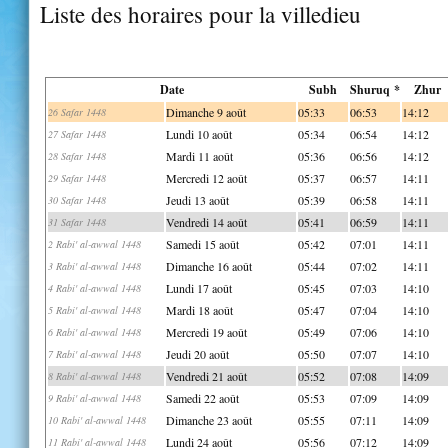
Liste des horaires pour la villedieu
Date
Subh
Shuruq *
Zhur
Dimanche 9 août
05:33
06:53
14:12
26 Safar 1448
Lundi 10 août
05:34
06:54
14:12
27 Safar 1448
Mardi 11 août
05:36
06:56
14:12
28 Safar 1448
Mercredi 12 août
05:37
06:57
14:11
29 Safar 1448
Jeudi 13 août
05:39
06:58
14:11
30 Safar 1448
Vendredi 14 août
05:41
06:59
14:11
31 Safar 1448
Samedi 15 août
05:42
07:01
14:11
2 Rabi' al-awwal 1448
Dimanche 16 août
05:44
07:02
14:11
3 Rabi' al-awwal 1448
Lundi 17 août
05:45
07:03
14:10
4 Rabi' al-awwal 1448
Mardi 18 août
05:47
07:04
14:10
5 Rabi' al-awwal 1448
Mercredi 19 août
05:49
07:06
14:10
6 Rabi' al-awwal 1448
Jeudi 20 août
05:50
07:07
14:10
7 Rabi' al-awwal 1448
Vendredi 21 août
05:52
07:08
14:09
8 Rabi' al-awwal 1448
Samedi 22 août
05:53
07:09
14:09
9 Rabi' al-awwal 1448
Dimanche 23 août
05:55
07:11
14:09
10 Rabi' al-awwal 1448
Lundi 24 août
05:56
07:12
14:09
11 Rabi' al-awwal 1448