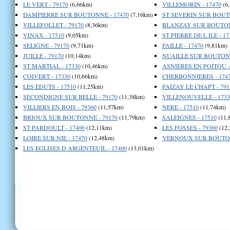
LE VERT - 79170
(6,66km)
VILLEMORIN - 17470
(6
DAMPIERRE SUR BOUTONNE - 17470
(7,16km)
ST SEVERIN SUR BOUTO
VILLEFOLLET - 79170
(8,36km)
BLANZAY SUR BOUTONN
VINAX - 17510
(9,05km)
ST PIERRE DE L ILE - 17
SELIGNE - 79170
(9,71km)
PAILLE - 17470
(9,81km)
JUILLE - 79170
(10,14km)
NUAILLE SUR BOUTONN
ST MARTIAL - 17330
(10,46km)
ASNIERES EN POITOU -
COIVERT - 17330
(10,66km)
CHERBONNIERES - 174
LES EDUTS - 17510
(11,25km)
PAIZAY LE CHAPT - 791
SECONDIGNE SUR BELLE - 79170
(11,38km)
VILLENOUVELLE - 1733
VILLIERS EN BOIS - 79360
(11,57km)
NERE - 17510
(11,74km)
BRIOUX SUR BOUTONNE - 79170
(11,79km)
SALEIGNES - 17510
(11,
ST PARDOULT - 17400
(12,11km)
LES FOSSES - 79360
(12,
LOIRE SUR NIE - 17470
(12,48km)
VERNOUX SUR BOUTON
LES EGLISES D ARGENTEUIL - 17400
(13,01km)