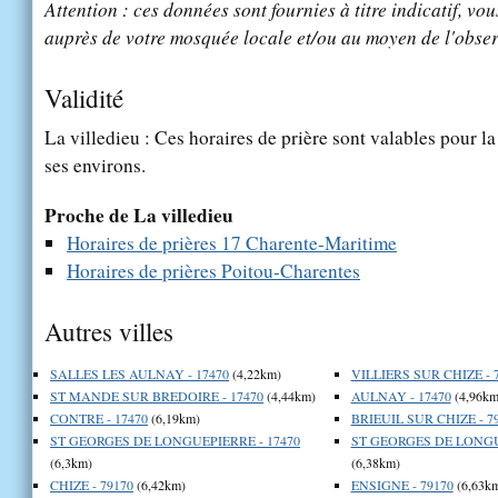
Attention : ces données sont fournies à titre indicatif, vou
auprès de votre mosquée locale et/ou au moyen de l'obser
Validité
La villedieu : Ces horaires de prière sont valables pour la
ses environs.
Proche de La villedieu
Horaires de prières 17 Charente-Maritime
Horaires de prières Poitou-Charentes
Autres villes
SALLES LES AULNAY - 17470
(4,22km)
VILLIERS SUR CHIZE - 
ST MANDE SUR BREDOIRE - 17470
(4,44km)
AULNAY - 17470
(4,96km
CONTRE - 17470
(6,19km)
BRIEUIL SUR CHIZE - 7
ST GEORGES DE LONGUEPIERRE - 17470
ST GEORGES DE LONGUE
(6,3km)
(6,38km)
CHIZE - 79170
(6,42km)
ENSIGNE - 79170
(6,63k