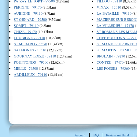
PAIZAY LE TORT - 79500
(8,29km)
TILLOU - 79110
(8,32km)
PERIGNE - 79170
(8,55km)
VINAX - 17510
(8,58km)
AUBIGNE - 79110
(8,7km)
LA BATAILLE - 79110
(8,
ST GENARD - 79500
(9,59km)
MAZIERES SUR BERONN
SOMPT - 79110
(9,8km)
LA VILLEDIEU - 17470
(
CHIZE - 79170
(10,17km)
ST ROMANS LES MELLE 
LOUBIGNE - 79110
(10,79km)
CHEF BOUTONNE - 791
ST MEDARD - 79370
(11,41km)
ST MANDE SUR BREDOIR
SALEIGNES - 17510
(12,12km)
ST MARTIN LES MELLE 
GOURNAY LOIZE - 79110
(12,48km)
BRULAIN - 79230
(12,6k
POUFFONDS - 79500
(12,62km)
CONTRE - 17470
(12,66k
MELLE - 79500
(12,87km)
LES FOSSES - 79360
(13,
ARDILLEUX - 79110
(13,61km)
Accueil
FAQ
Restaurant Halal