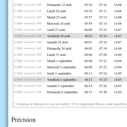
Dimanche 23 août
05:54
07:10
14:08
10 Rabi' al-awwal 1448
Lundi 24 août
05:56
07:11
14:08
11 Rabi' al-awwal 1448
Mardi 25 août
05:57
07:13
14:08
12 Rabi' al-awwal 1448
Mercredi 26 août
05:59
07:14
14:08
13 Rabi' al-awwal 1448
Jeudi 27 août
06:00
07:15
14:07
14 Rabi' al-awwal 1448
Vendredi 28 août
06:02
07:16
14:07
15 Rabi' al-awwal 1448
Samedi 29 août
06:03
07:18
14:07
16 Rabi' al-awwal 1448
Dimanche 30 août
06:05
07:19
14:06
17 Rabi' al-awwal 1448
Lundi 31 août
06:06
07:20
14:06
18 Rabi' al-awwal 1448
Mardi 1 septembre
06:08
07:21
14:06
19 Rabi' al-awwal 1448
Mercredi 2 septembre
06:09
07:23
14:06
20 Rabi' al-awwal 1448
Jeudi 3 septembre
06:11
07:24
14:05
21 Rabi' al-awwal 1448
Vendredi 4 septembre
06:12
07:25
14:05
22 Rabi' al-awwal 1448
Samedi 5 septembre
06:14
07:26
14:05
23 Rabi' al-awwal 1448
Dimanche 6 septembre
06:15
07:28
14:04
24 Rabi' al-awwal 1448
* Attention, le shuruq n'est pas une prière ! C'est simplement l'heure avant laquelle l
Précision