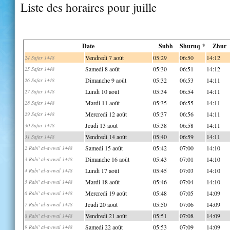
Liste des horaires pour juille
Date
Subh
Shuruq *
Zhur
Vendredi 7 août
05:29
06:50
14:12
24 Safar 1448
Samedi 8 août
05:30
06:51
14:12
25 Safar 1448
Dimanche 9 août
05:32
06:53
14:11
26 Safar 1448
Lundi 10 août
05:34
06:54
14:11
27 Safar 1448
Mardi 11 août
05:35
06:55
14:11
28 Safar 1448
Mercredi 12 août
05:37
06:56
14:11
29 Safar 1448
Jeudi 13 août
05:38
06:58
14:11
30 Safar 1448
Vendredi 14 août
05:40
06:59
14:11
31 Safar 1448
Samedi 15 août
05:42
07:00
14:10
2 Rabi' al-awwal 1448
Dimanche 16 août
05:43
07:01
14:10
3 Rabi' al-awwal 1448
Lundi 17 août
05:45
07:03
14:10
4 Rabi' al-awwal 1448
Mardi 18 août
05:46
07:04
14:10
5 Rabi' al-awwal 1448
Mercredi 19 août
05:48
07:05
14:09
6 Rabi' al-awwal 1448
Jeudi 20 août
05:50
07:06
14:09
7 Rabi' al-awwal 1448
Vendredi 21 août
05:51
07:08
14:09
8 Rabi' al-awwal 1448
Samedi 22 août
05:53
07:09
14:09
9 Rabi' al-awwal 1448