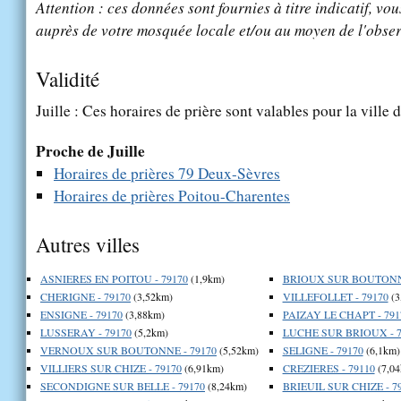
Attention : ces données sont fournies à titre indicatif, vou
auprès de votre mosquée locale et/ou au moyen de l'obser
Validité
Juille : Ces horaires de prière sont valables pour la ville 
Proche de Juille
Horaires de prières 79 Deux-Sèvres
Horaires de prières Poitou-Charentes
Autres villes
ASNIERES EN POITOU - 79170
(1,9km)
BRIOUX SUR BOUTONNE
CHERIGNE - 79170
(3,52km)
VILLEFOLLET - 79170
(3
ENSIGNE - 79170
(3,88km)
PAIZAY LE CHAPT - 791
LUSSERAY - 79170
(5,2km)
LUCHE SUR BRIOUX - 7
VERNOUX SUR BOUTONNE - 79170
(5,52km)
SELIGNE - 79170
(6,1km)
VILLIERS SUR CHIZE - 79170
(6,91km)
CREZIERES - 79110
(7,04
SECONDIGNE SUR BELLE - 79170
(8,24km)
BRIEUIL SUR CHIZE - 7