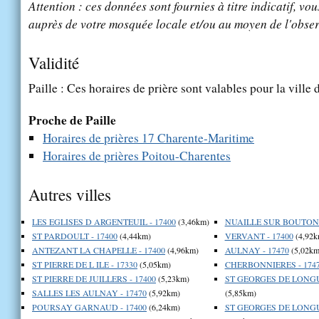
Attention : ces données sont fournies à titre indicatif, vou
auprès de votre mosquée locale et/ou au moyen de l'obser
Validité
Paille : Ces horaires de prière sont valables pour la ville
Proche de Paille
Horaires de prières 17 Charente-Maritime
Horaires de prières Poitou-Charentes
Autres villes
LES EGLISES D ARGENTEUIL - 17400
(3,46km)
NUAILLE SUR BOUTONN
ST PARDOULT - 17400
(4,44km)
VERVANT - 17400
(4,92k
ANTEZANT LA CHAPELLE - 17400
(4,96km)
AULNAY - 17470
(5,02km
ST PIERRE DE L ILE - 17330
(5,05km)
CHERBONNIERES - 174
ST PIERRE DE JUILLERS - 17400
(5,23km)
ST GEORGES DE LONGUE
SALLES LES AULNAY - 17470
(5,92km)
(5,85km)
POURSAY GARNAUD - 17400
(6,24km)
ST GEORGES DE LONGUE