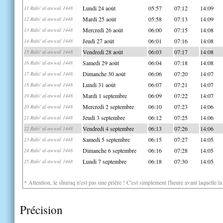
Lundi 24 août
05:57
07:12
14:09
11 Rabi' al-awwal 1448
Mardi 25 août
05:58
07:13
14:09
12 Rabi' al-awwal 1448
Mercredi 26 août
06:00
07:15
14:08
13 Rabi' al-awwal 1448
Jeudi 27 août
06:01
07:16
14:08
14 Rabi' al-awwal 1448
Vendredi 28 août
06:03
07:17
14:08
15 Rabi' al-awwal 1448
Samedi 29 août
06:04
07:18
14:08
16 Rabi' al-awwal 1448
Dimanche 30 août
06:06
07:20
14:07
17 Rabi' al-awwal 1448
Lundi 31 août
06:07
07:21
14:07
18 Rabi' al-awwal 1448
Mardi 1 septembre
06:09
07:22
14:07
19 Rabi' al-awwal 1448
Mercredi 2 septembre
06:10
07:23
14:06
20 Rabi' al-awwal 1448
Jeudi 3 septembre
06:12
07:25
14:06
21 Rabi' al-awwal 1448
Vendredi 4 septembre
06:13
07:26
14:06
22 Rabi' al-awwal 1448
Samedi 5 septembre
06:15
07:27
14:05
23 Rabi' al-awwal 1448
Dimanche 6 septembre
06:16
07:28
14:05
24 Rabi' al-awwal 1448
Lundi 7 septembre
06:18
07:30
14:05
25 Rabi' al-awwal 1448
* Attention, le shuruq n'est pas une prière ! C'est simplement l'heure avant laquelle l
Précision