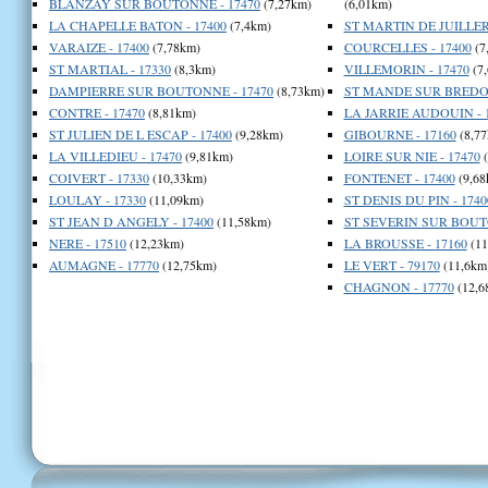
BLANZAY SUR BOUTONNE - 17470
(7,27km)
(6,01km)
LA CHAPELLE BATON - 17400
(7,4km)
ST MARTIN DE JUILLERS
VARAIZE - 17400
(7,78km)
COURCELLES - 17400
(7
ST MARTIAL - 17330
(8,3km)
VILLEMORIN - 17470
(7
DAMPIERRE SUR BOUTONNE - 17470
(8,73km)
ST MANDE SUR BREDOIR
CONTRE - 17470
(8,81km)
LA JARRIE AUDOUIN - 
ST JULIEN DE L ESCAP - 17400
(9,28km)
GIBOURNE - 17160
(8,77
LA VILLEDIEU - 17470
(9,81km)
LOIRE SUR NIE - 17470
(
COIVERT - 17330
(10,33km)
FONTENET - 17400
(9,68
LOULAY - 17330
(11,09km)
ST DENIS DU PIN - 1740
ST JEAN D ANGELY - 17400
(11,58km)
ST SEVERIN SUR BOUTO
NERE - 17510
(12,23km)
LA BROUSSE - 17160
(11
AUMAGNE - 17770
(12,75km)
LE VERT - 79170
(11,6km
CHAGNON - 17770
(12,6