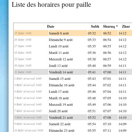
Liste des horaires pour paille
Date
Subh
Shuruq *
Zhur
Samedi 8 août
05:32
06:52
14:12
25 Safar 1448
Dimanche 9 août
05:33
06:54
14:12
26 Safar 1448
Lundi 10 août
05:35
06:55
14:12
27 Safar 1448
Mardi 11 août
05:36
06:56
14:12
28 Safar 1448
Mercredi 12 août
05:38
06:57
14:12
29 Safar 1448
Jeudi 13 août
05:40
06:59
14:11
30 Safar 1448
Vendredi 14 août
05:41
07:00
14:11
31 Safar 1448
Samedi 15 août
05:43
07:01
14:11
2 Rabi' al-awwal 1448
Dimanche 16 août
05:44
07:02
14:11
3 Rabi' al-awwal 1448
Lundi 17 août
05:46
07:04
14:11
4 Rabi' al-awwal 1448
Mardi 18 août
05:48
07:05
14:10
5 Rabi' al-awwal 1448
Mercredi 19 août
05:49
07:06
14:10
6 Rabi' al-awwal 1448
Jeudi 20 août
05:51
07:07
14:10
7 Rabi' al-awwal 1448
Vendredi 21 août
05:52
07:08
14:10
8 Rabi' al-awwal 1448
Samedi 22 août
05:54
07:10
14:09
9 Rabi' al-awwal 1448
Dimanche 23 août
05:55
07:11
14:09
10 Rabi' al-awwal 1448