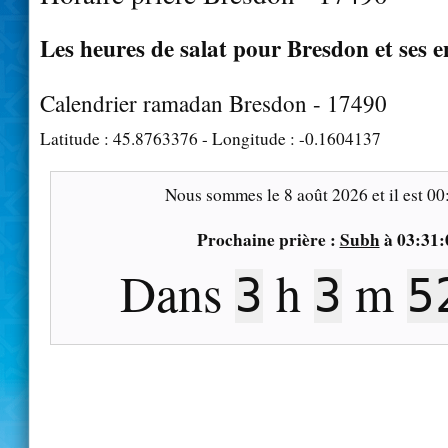
Les heures de salat pour Bresdon et ses e
Calendrier ramadan Bresdon - 17490
Latitude :
45.8763376
- Longitude :
-0.1604137
Nous sommes le
8 août 2026
et il est
00
Prochaine prière :
Subh
à
03:31:
Dans
h
m
3
3
5